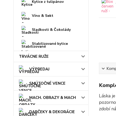
Kytice z tulipánov
Víno & Sekt
Sladkosti & Čokolády
Stabilizované kytice
TRVÁCNE RUŽE
Kompl
VÝPREDAJ
SMÚTOČNÉ VENCE
Komple
Láska je
MACH. OBRAZY & MACH
pozornos
zdobí ná
DARČEKY & DEKORÁCIE