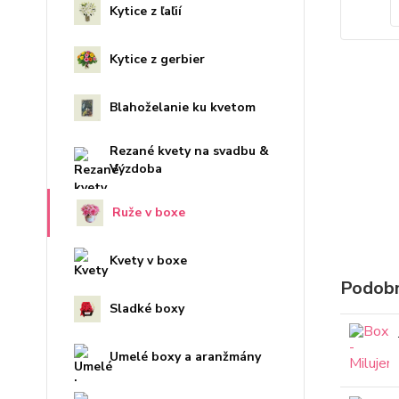
Kytice z ľaľií
Kytice z gerbier
Blahoželanie ku kvetom
Rezané kvety na svadbu &
Výzdoba
Ruže v boxe
Kvety v boxe
Podobn
Sladké boxy
Umelé boxy a aranžmány