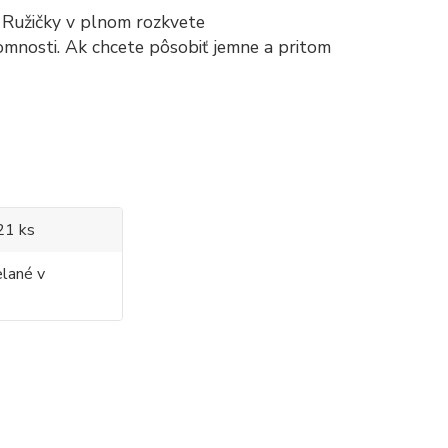
o. Ružičky v plnom rozkvete
omnosti.
Ak chcete pôsobiť jemne a pritom
 21 ks
elané v