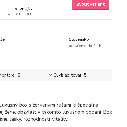
Zvoliť variant
76,70 €
/
ks
62,36 €
bez DPH
uže
Slovensko
doručenie do 24 H
mentáre
0
Súvisiaci tovar
5
 Luxusný box s červenými ružami je špeciálna
dej žene, obzvlášť v takomto luxusnom podaní. Box
, lásky, rozhodnosti, vitality.