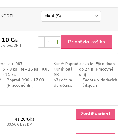
ĽKOSTI
,10 €
/
ks
Pridať do košíka
60 €
bez DPH
roduktu:
087
Kuriér Poprad a okolie:
Ešte dnes
S - 9 ks | M - 15 ks | XXL
Kuriér celá
do 24 h (Pracovné
- 21 ks
SR:
dni)
ý
Poprad 9:00 - 17:00
Váš dátum
Zadáte v dodacích
(Pracovné dni)
doručenia:
údajoch
Zvoliť variant
41,20 €
/
ks
33,50 €
bez DPH