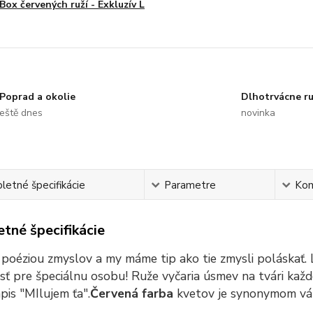
Box červených ruží - Exkluzív L
Poprad a okolie
Dlhotrvácne r
eště dnes
novinka
etné špecifikácie
Parametre
Ko
tné špecifikácie
 poéziou zmyslov a my máme tip ako tie zmysli poláskať.
ť pre špeciálnu osobu! Ruže vyčaria úsmev na tvári kaž
pis "MIlujem ťa".
Červená farba
kvetov je synonymom vášne