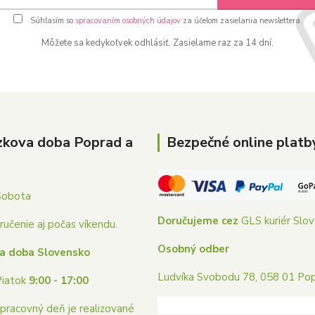
Súhlasím so
spracovaním osobných údajov
za účelom zasielania newslettera.
Môžete sa kedykoľvek odhlásiť. Zasielame raz za 14 dní.
zkova doba Poprad a
Bezpečné online platb
Sobota
Doručujeme cez
GLS kuriér Slo
učenie aj počas víkendu.
Osobný odber
a doba Slovensko
Ludvíka Svobodu 78, 058 01 Po
Piatok
9:00 - 17:00
pracovný deň je realizované