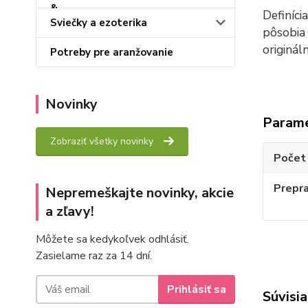
Definíci
Sviečky a ezoterika
pôsobia 
originál
Potreby pre aranžovanie
Novinky
Param
Zobraziť všetky novinky
Počet 
Prepr
Nepremeškajte novinky, akcie
a zľavy!
Môžete sa kedykoľvek odhlásiť.
Zasielame raz za 14 dní.
Prihlásiť sa
Súvisia