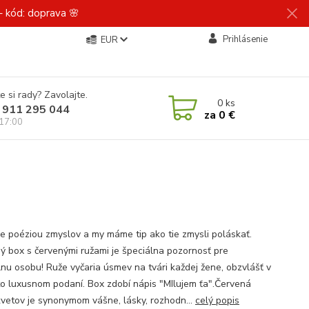
 kód: doprava 🌸
Prihlásenie
EUR
e si rady? Zavolajte.
0
ks
 911 295 044
za
0 €
 17:00
je poéziou zmyslov a my máme tip ako tie zmysli poláskať.
ý box s červenými ružami je špeciálna pozornosť pre
lnu osobu! Ruže vyčaria úsmev na tvári každej žene, obzvlášť v
o luxusnom podaní. Box zdobí nápis "MIlujem ťa".Červená
kvetov je synonymom vášne, lásky, rozhodn...
celý popis