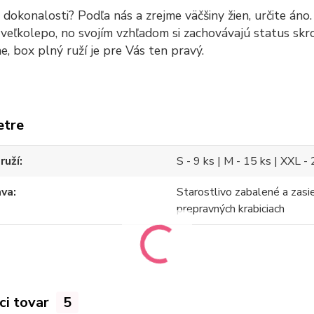
a dokonalosti? Podľa nás a zrejme väčšiny žien, určite án
veľkolepo, no svojím vzhľadom si zachovávajú status skr
ne, box plný ruží je pre Vás ten pravý.
etre
ruží
S - 9 ks | M - 15 ks | XXL -
ava
Starostlivo zabalené a zasi
prepravných krabiciach
ci tovar
5