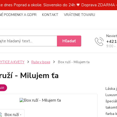
te dnes Poprad a okolie. Slovensko do 24h 💗 Doprava ZDARMA –
É PODMIENKY A GDPR
KONTAKT
VRÁTENIE TOVARU
Neviet
Hľadať
+421
9:00 -
KYTICE A KVETY
Ruže v boxe
Box ruží - Milujem ťa
ruží - Milujem ťa
ukt
Láska 
Luxusn
špeciá
takomt
farba 