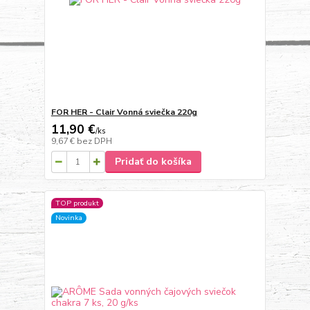
FOR HER - Clair Vonná sviečka 220g
11,90 €
/
ks
9,67 €
bez DPH
Pridať do košíka
TOP produkt
Novinka