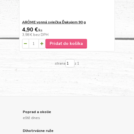
ARÔME vonná sviečka Ďakujem 90 g
4,90 €
/
ks
3,98 €
bez DPH
Pridať do košíka
strana
z 1
Poprad a okolie
eště dnes
Dlhotrvácne ruže