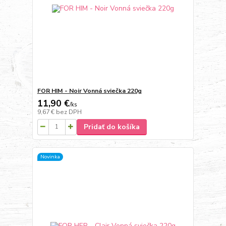
FOR HIM - Noir Vonná sviečka 220g
11,90 €
/
ks
9,67 €
bez DPH
Pridať do košíka
Novinka