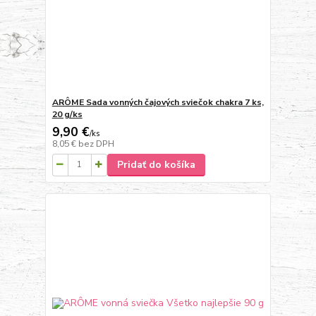
ARÔME Sada vonných čajových sviečok chakra 7 ks,
20 g/ks
9,90 €
/
ks
8,05 €
bez DPH
Pridať do košíka