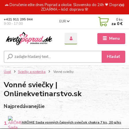
🚗 Doručenie ešte dnes Poprad a okolie. Slovensko do 24h 💗 Doprava
ZDARMA – kód: doprava 🌸
0
ks
+421 911 295 044
EUR
za
0 €
9:00 - 17:00
Menu
Hľadať
Úvod
Sviečky a ezoterika
Vonné sviečky
Vonné sviečky |
Onlinekvetinarstvo.sk
Najpredávanejšie
1.
ARÔME Sada vonných čajových sviečok chakra 7 ks, 20 g/ks