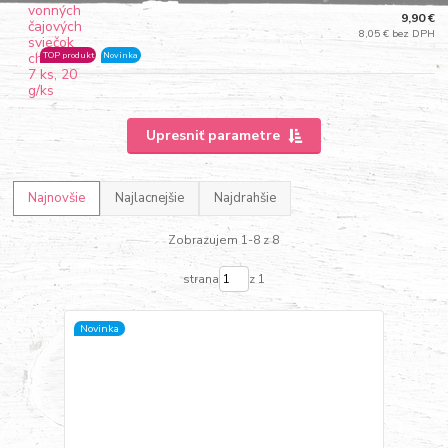
9,90 €
8,05 € bez DPH
TOP produkt
Novinka
Upresniť parametre
Najnovšie
Najlacnejšie
Najdrahšie
Zobrazujem 1-8 z 8
strana
z 1
Novinka