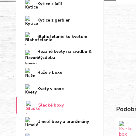
Kytice z ľaľií
Kytice z gerbier
Blahoželanie ku kvetom
Rezané kvety na svadbu &
Výzdoba
Ruže v boxe
Kvety v boxe
Sladké boxy
Podobn
Umelé boxy a aranžmány