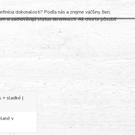
inícia dokonalosti? Podľa nás a zrejme väčšiny žien,
dom si zachovávajú status skromnosti. Ak chcete pôsobiť
 + sladké |
elané v