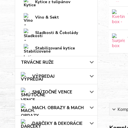
Kytice z tulipánov
Víno & Sekt
Sladkosti & Čokolády
Stabilizované kytice
TRVÁCNE RUŽE
VÝPREDAJ
SMÚTOČNÉ VENCE
MACH. OBRAZY & MACH
Kompl
DARČEKY & DEKORÁCIE
Komple