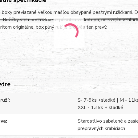
boxy previazané veľkou mašľou obsypané pestrými ružičkami. Def
o. Ružičky v plnom rozkvete pôsobia veľkolepo, no svojím vzhľa
ritom originálne, box plný ruží je pre Vás ten pravý.
etre
ruží
S- 7-9ks +sladké | M - 11ks
XXL - 13 ks + sladké
ava
Starostlivo zabalené a zasi
prepravných krabiciach