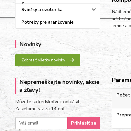
Sviečky a ezoterika
Nádherné 
určite án
Potreby pre aranžovanie
jemne a p
Novinky
Zobraziť všetky novinky
Param
Nepremeškajte novinky, akcie
a zľavy!
Počet 
Môžete sa kedykoľvek odhlásiť.
Zasielame raz za 14 dní.
Prepr
Prihlásiť sa