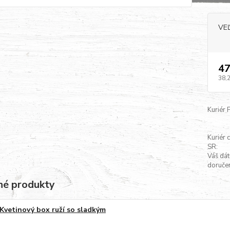
VE
47
38,
Kuriér 
Kuriér 
SR:
Váš dá
doručen
é produkty
Kvetinový box ruží so sladkým