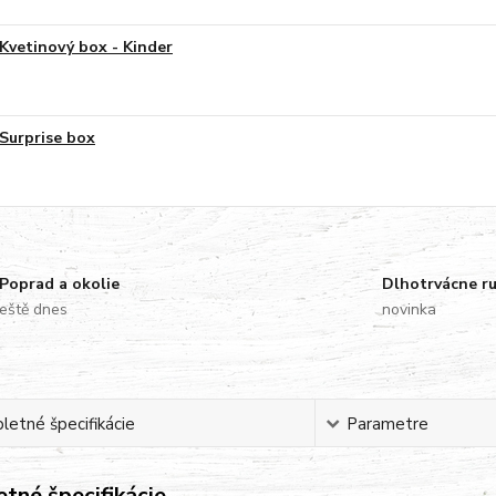
Kvetinový box - Kinder
Surprise box
Poprad a okolie
Dlhotrvácne r
eště dnes
novinka
etné špecifikácie
Parametre
tné špecifikácie