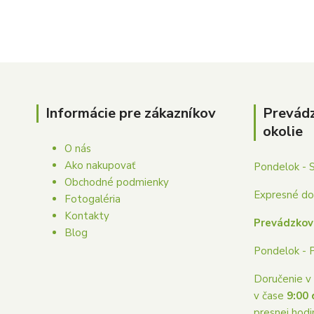
Informácie pre zákazníkov
Prevád
okolie
O nás
Ako nakupovať
Pondelok - 
Obchodné podmienky
Expresné dor
Fotogaléria
Kontakty
Prevádzkov
Blog
Pondelok - 
Doručenie v 
v čase
9:00 
presnej hodi