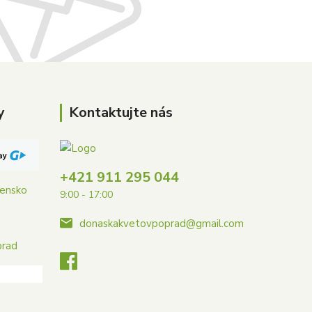
y
Kontaktujte nás
+421 911 295 044
vensko
9:00 - 17:00
donaskakvetovpoprad@gmail.com
prad