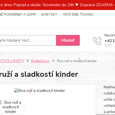
te dnes Poprad a okolie. Slovensko do 24h 💗 Doprava ZDARMA –
É PODMIENKY A GDPR
KONTAKT
VRÁTENIE TOVARU
Neviet
Hľadať
+421
9:00 -
KYTICE A KVETY
Sladké boxy
Box ruží a sladkostí kinder
ruží a sladkostí kinder
Nádher
ružička
určite
vzhľad
a prito