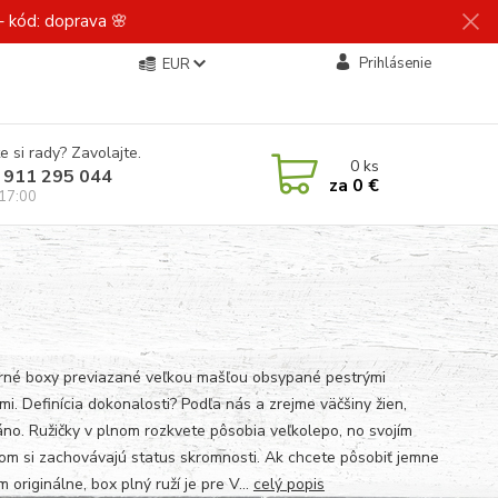
 kód: doprava 🌸
Prihlásenie
EUR
e si rady? Zavolajte.
0
ks
 911 295 044
za
0 €
 17:00
né boxy previazané veľkou mašľou obsypané pestrými
mi. Definícia dokonalosti? Podľa nás a zrejme väčšiny žien,
 áno. Ružičky v plnom rozkvete pôsobia veľkolepo, no svojím
om si zachovávajú status skromnosti. Ak chcete pôsobiť jemne
m originálne, box plný ruží je pre V...
celý popis