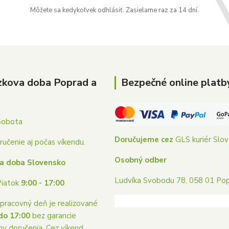
Môžete sa kedykoľvek odhlásiť. Zasielame raz za 14 dní.
zkova doba Poprad a
Bezpečné online platb
Sobota
Doručujeme cez
GLS kuriér Slo
učenie aj počas víkendu.
Osobný odber
a doba Slovensko
Ludvíka Svobodu 78, 058 01 Po
Piatok
9:00 - 17:00
pracovný deň je realizované
do 17:00
bez garancie
ny doručenia. Cez víkend