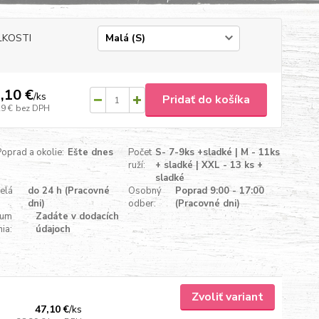
ĽKOSTI
,10 €
/
ks
Pridať do košíka
29 €
bez DPH
Poprad a okolie:
Ešte dnes
Počet
S- 7-9ks +sladké | M - 11ks
ruží:
+ sladké | XXL - 13 ks +
sladké
celá
do 24 h (Pracovné
Osobný
Poprad 9:00 - 17:00
dni)
odber:
(Pracovné dni)
tum
Zadáte v dodacích
ia:
údajoch
Zvoliť variant
47,10 €
/
ks