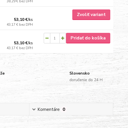
38,29 €
bez DPH
Zvoliť variant
53,10 €
/
ks
43,17 €
bez DPH
Pridať do košíka
53,10 €
/
ks
43,17 €
bez DPH
uže
Slovensko
doručenie do 24 H
Komentáre
0