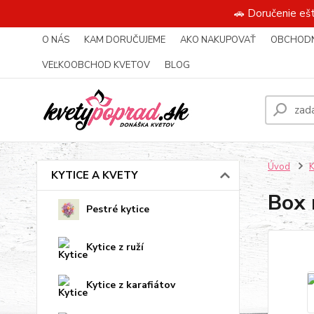
🚗 Doručenie eš
O NÁS
KAM DORUČUJEME
AKO NAKUPOVAŤ
OBCHODN
VEĽKOOBCHOD KVETOV
BLOG
Úvod
KYTICE A KVETY
Box 
Pestré kytice
Kytice z ruží
Kytice z karafiátov