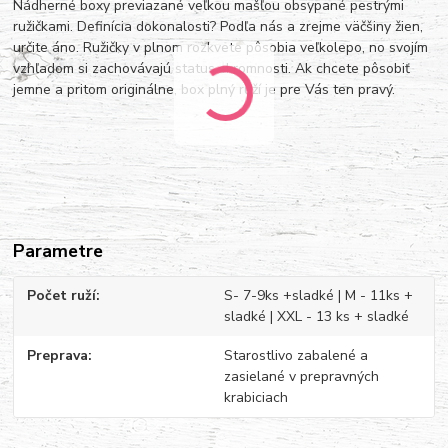
Nádherné boxy previazané veľkou mašľou obsypané pestrými
ružičkami. Definícia dokonalosti? Podľa nás a zrejme väčšiny žien,
určite áno. Ružičky v plnom rozkvete pôsobia veľkolepo, no svojím
vzhľadom si zachovávajú status skromnosti. Ak chcete pôsobiť
jemne a pritom originálne, box plný ruží je pre Vás ten pravý.
Parametre
Počet ruží
S- 7-9ks +sladké | M - 11ks +
sladké | XXL - 13 ks + sladké
Preprava
Starostlivo zabalené a
zasielané v prepravných
krabiciach