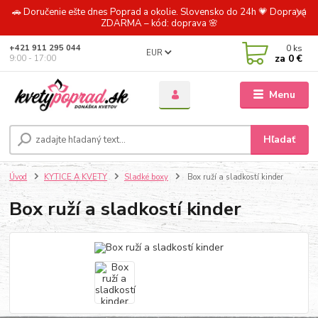
🚗 Doručenie ešte dnes Poprad a okolie. Slovensko do 24h 💗 Doprava
ZDARMA – kód: doprava 🌸
0
ks
+421 911 295 044
EUR
za
0 €
9:00 - 17:00
Menu
Hľadať
Úvod
KYTICE A KVETY
Sladké boxy
Box ruží a sladkostí kinder
Box ruží a sladkostí kinder