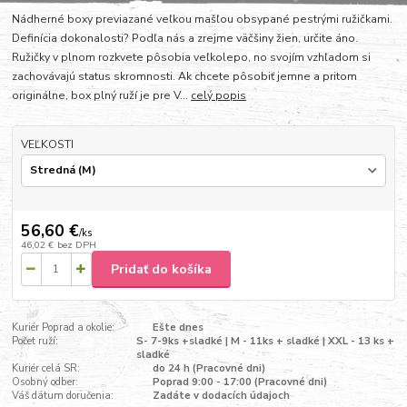
Nádherné boxy previazané veľkou mašľou obsypané pestrými ružičkami.
Definícia dokonalosti? Podľa nás a zrejme väčšiny žien, určite áno.
Ružičky v plnom rozkvete pôsobia veľkolepo, no svojím vzhľadom si
zachovávajú status skromnosti. Ak chcete pôsobiť jemne a pritom
originálne, box plný ruží je pre V...
celý popis
VEĽKOSTI
56,60 €
/
ks
46,02 €
bez DPH
Pridať do košíka
Kuriér Poprad a okolie:
Ešte dnes
Počet ruží:
S- 7-9ks +sladké | M - 11ks + sladké | XXL - 13 ks +
sladké
Kuriér celá SR:
do 24 h (Pracovné dni)
Osobný odber:
Poprad 9:00 - 17:00 (Pracovné dni)
Váš dátum doručenia:
Zadáte v dodacích údajoch