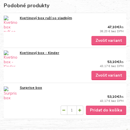
Podobné produkty
Kvetinový box ruží so sladkým
47,10 €
/
ks
38,29 €
bez DPH
Zvoliť variant
Kvetinový box - Kinder
53,10 €
/
ks
43,17 €
bez DPH
Zvoliť variant
Surprise box
53,10 €
/
ks
43,17 €
bez DPH
Pridať do košíka