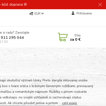
 kód: doprava 🌸
Prihlásenie
EUR
e si rady? Zavolajte.
0
ks
 911 295 044
za
0 €
 17:00
majú skutočný význam lásky. Preto darujte milovanej osobe
ý box v tvare srdca s krásnymi červenými ružičkami, previazaný
 mašľou a romantickým nápisom. Ružičky v plnom rozkvete
a veľkolepo, no svojím vzhľadom si zachovávajú status
osti. Ak chcete pôsobiť jemne a pritom ...
celý popis