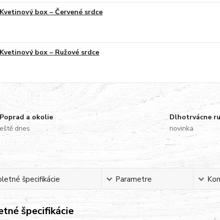
Kvetinový box – Červené srdce
Kvetinový box – Ružové srdce
Poprad a okolie
Dlhotrvácne r
eště dnes
novinka
etné špecifikácie
Parametre
Ko
tné špecifikácie