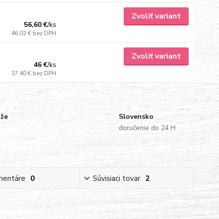
Zvoliť variant
56,60 €
/
ks
46,02 €
bez DPH
Zvoliť variant
46 €
/
ks
37,40 €
bez DPH
uže
Slovensko
doručenie do 24 H
mentáre
0
Súvisiaci tovar
2