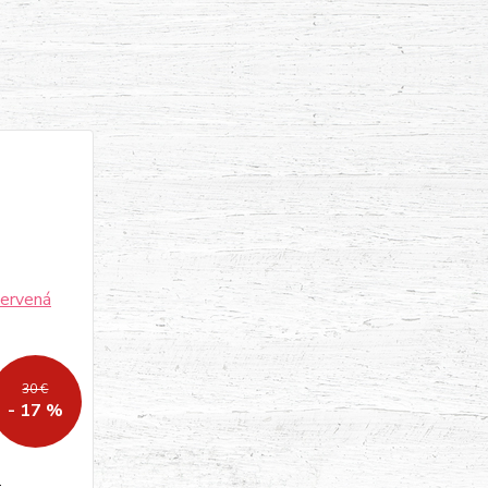
30 €
- 17 %
á