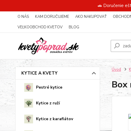
🚗 Doručenie eš
O NÁS
KAM DORUČUJEME
AKO NAKUPOVAŤ
OBCHODN
VEĽKOOBCHOD KVETOV
BLOG
Úvod
KYTICE A KVETY
Box 
Pestré kytice
Kytice z ruží
Kytice z karafiátov