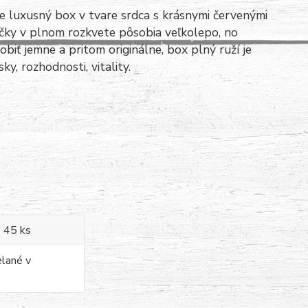
e luxusný box v tvare srdca s krásnymi červenými
ičky v plnom rozkvete pôsobia veľkolepo, no
biť jemne a pritom originálne, box plný ruží je
y, rozhodnosti, vitality.
- 45 ks
elané v