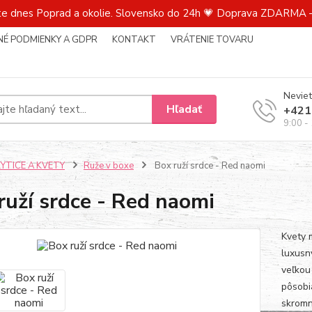
te dnes Poprad a okolie. Slovensko do 24h 💗 Doprava ZDARMA –
É PODMIENKY A GDPR
KONTAKT
VRÁTENIE TOVARU
Neviet
Hľadať
+421
9:00 -
KYTICE A KVETY
Ruže v boxe
Box ruží srdce - Red naomi
ruží srdce - Red naomi
Kvety 
luxusn
veľkou
pôsobi
skromn