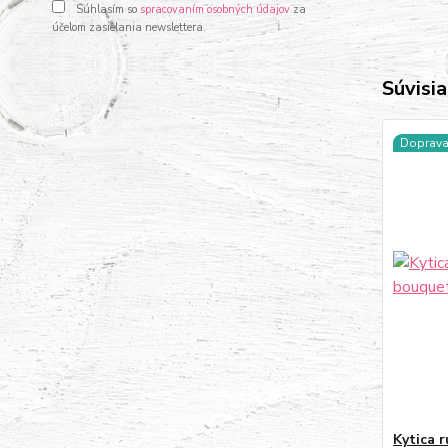
Súhlasím so
spracovaním osobných údajov
za
účelom zasielania newslettera.
Súvisia
Doprav
Kytica r