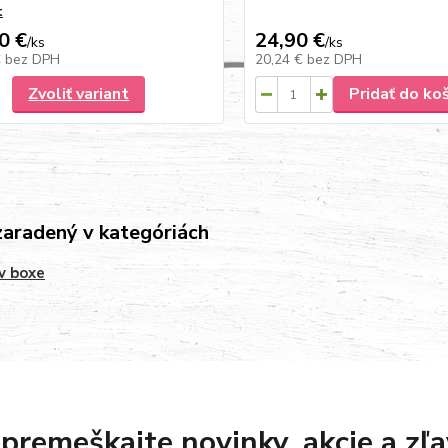
t
0 €
24,90 €
/
ks
/
ks
€
bez DPH
20,24 €
bez DPH
Zvoliť variant
Pridať do ko
zaradený v kategóriách
v boxe
premeškajte novinky, akcie a zľa