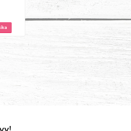
šíka
vy!