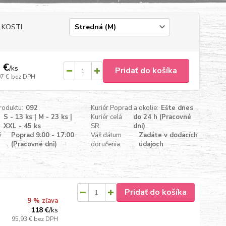
ĽKOSTI
 €
/
ks
Pridať do košíka
97 €
bez DPH
roduktu:
092
Kuriér Poprad a okolie:
Ešte dnes
S - 13 ks | M - 23 ks |
Kuriér celá
do 24 h (Pracovné
XXL - 45 ks
SR:
dni)
ý
Poprad 9:00 - 17:00
Váš dátum
Zadáte v dodacích
(Pracovné dni)
doručenia:
údajoch
Pridať do košíka
9 % zľava
118 €
/
ks
95,93 €
bez DPH