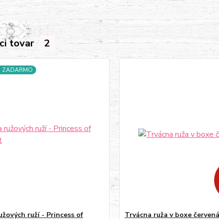
ci tovar
2
a ZADARMO
užových ruží - Princess of
Trvácna ruža v boxe červen