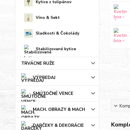
Kytice z tulipánov
Víno & Sekt
Sladkosti & Čokolády
Stabilizované kytice
TRVÁCNE RUŽE
VÝPREDAJ
SMÚTOČNÉ VENCE
Kompl
MACH. OBRAZY & MACH
Komple
DARČEKY & DEKORÁCIE