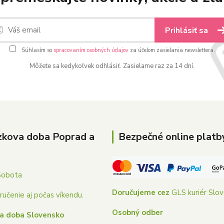
Prihlásiť sa
Súhlasím so
spracovaním osobných údajov
za účelom zasielania newslettera.
Môžete sa kedykoľvek odhlásiť. Zasielame raz za 14 dní.
zkova doba Poprad a
Bezpečné online platb
Sobota
Doručujeme cez
GLS kuriér Slo
učenie aj počas víkendu.
Osobný odber
a doba Slovensko