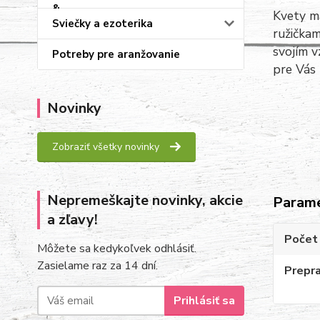
Kvety ma
Sviečky a ezoterika
ružičkam
svojím v
Potreby pre aranžovanie
pre Vás 
Novinky
Zobraziť všetky novinky
Nepremeškajte novinky, akcie
Param
a zľavy!
Počet 
Môžete sa kedykoľvek odhlásiť.
Zasielame raz za 14 dní.
Prepr
Prihlásiť sa