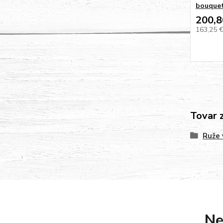
bouque
200,8
163,25 
Tovar 
Ruže 
Ne