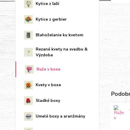
Kytice z ľaľií
Kytice z gerbier
Blahoželanie ku kvetom
Rezané kvety na svadbu &
Výzdoba
Ruže v boxe
Kvety v boxe
Podobn
Sladké boxy
Umelé boxy a aranžmány