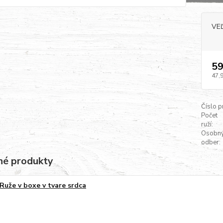
VE
59
47,
Číslo p
Počet
ruží:
Osobn
odber:
é produkty
Ruže v boxe v tvare srdca