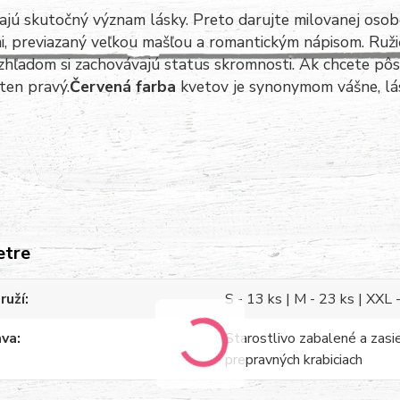
jú skutočný význam lásky. Preto darujte milovanej osob
i, previazaný veľkou mašľou a romantickým nápisom. Ruž
zhľadom si zachovávajú status skromnosti. Ak chcete pôso
ten pravý.
Červená farba
kvetov je synonymom vášne, lásk
etre
ruží
S - 13 ks | M - 23 ks | XXL 
ava
Starostlivo zabalené a zasi
prepravných krabiciach