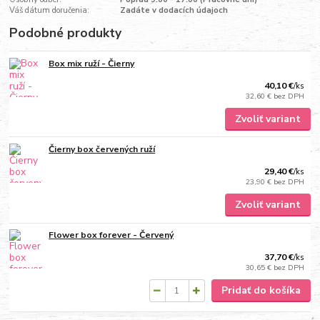
Váš dátum doručenia:
Zadáte v dodacích údajoch
Podobné produkty
Box mix ruží - Čierny
40,10 €
/
ks
32,60 €
bez DPH
Zvoliť variant
Čierny box červených ruží
29,40 €
/
ks
23,90 €
bez DPH
Zvoliť variant
Flower box forever - Červený
37,70 €
/
ks
30,65 €
bez DPH
Pridať do košíka