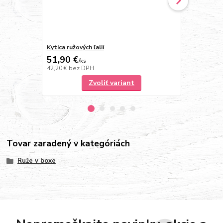
Kytica ružových ľalií
Červené ruž
51,90 €
21,10 €
/
ks
/
k
42,20 €
bez DPH
21,10 €
bez 
Zvoliť variant
Tovar zaradený v kategóriách
Ruže v boxe