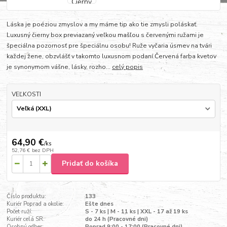
Láska je poéziou zmyslov a my máme tip ako tie zmysli poláskať.
Luxusný čierny box previazaný veľkou mašľou s červenými ružami je
špeciálna pozornosť pre špeciálnu osobu! Ruže vyčaria úsmev na tvári
každej žene, obzvlášť v takomto luxusnom podaní.Červená farba kvetov
je synonymom vášne, lásky, rozho...
celý popis
VEĽKOSTI
64,90 €
/
ks
52,76 €
bez DPH
Pridať do košíka
Číslo produktu:
133
Kuriér Poprad a okolie:
Ešte dnes
Počet ruží:
S - 7 ks | M - 11 ks | XXL - 17 až 19 ks
Kuriér celá SR:
do 24 h (Pracovné dni)
Osobný odber:
Poprad 9:00 - 17:00 (Pracovné dni)