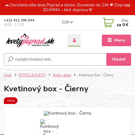
🚗 Doručenie ešte dnes Poprad a okolie. Slovensko do 24h 💗 Doprava
ZDARMA – kód: doprava 🌸
0
ks
+421 911 295 044
EUR
za
0 €
9:00 - 17:00
Menu
Hľadať
Úvod
KYTICE A KVETY
Ruže v boxe
Kvetinový box - Čierny
Kvetinový box - Čierny
Akcia