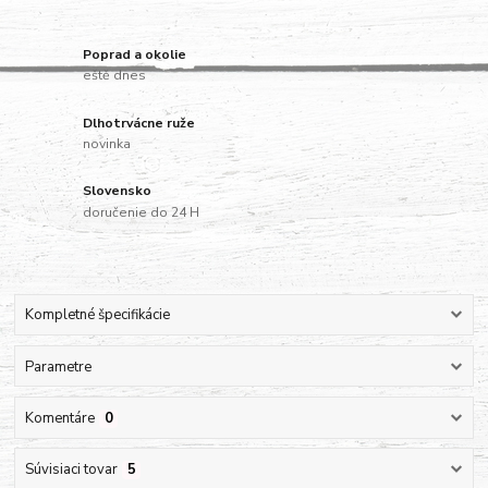
Poprad a okolie
eště dnes
Dlhotrvácne ruže
novinka
Slovensko
doručenie do 24 H
Kompletné špecifikácie
Parametre
Komentáre
0
Súvisiaci tovar
5