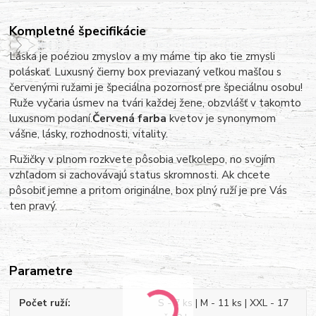
Kompletné špecifikácie
Láska je poéziou zmyslov a my máme tip ako tie zmysli
poláskať. Luxusný čierny box previazaný veľkou mašľou s
červenými ružami je špeciálna pozornosť pre špeciálnu osobu!
Ruže vyčaria úsmev na tvári každej žene, obzvlášť v takomto
luxusnom podaní.
Červená farba
kvetov je synonymom
vášne, lásky, rozhodnosti, vitality.
Ružičky v plnom rozkvete pôsobia veľkolepo, no svojím
vzhľadom si zachovávajú status skromnosti.
Ak chcete
pôsobiť jemne a pritom originálne, box plný ruží je pre Vás
ten pravý.
Parametre
Počet ruží
S - 7 ks | M - 11 ks | XXL - 17