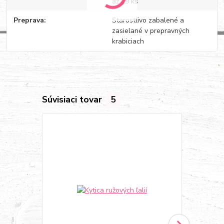
až 19 ks
Preprava
Starostlivo zabalené a
zasielané v prepravných
krabiciach
Súvisiaci tovar
5
Novinka