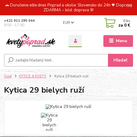
🚗 Doručenie ešte dnes Poprad a okolie. Slovensko do 24h 💗 Doprava
ZDARMA – kód: doprava 🌸
0
ks
+421 911 295 044
EUR
za
0 €
9:00 - 17:00
Menu
Hľadať
Úvod
KYTICE A KVETY
Kytica 29 bielych ruží
Kytica 29 bielych ruží