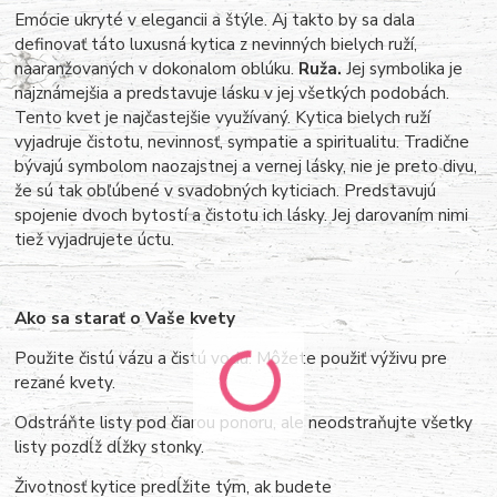
Emócie ukryté v elegancii a štýle. Aj takto by sa dala
definovať táto luxusná kytica z nevinných bielych ruží,
naaranžovaných v dokonalom oblúku.
Ruža.
Jej symbolika je
najznámejšia a predstavuje lásku v jej všetkých podobách.
Tento kvet je najčastejšie využívaný. Kytica bielych ruží
vyjadruje čistotu, nevinnosť, sympatie a spiritualitu. Tradične
bývajú symbolom naozajstnej a vernej lásky, nie je preto divu,
že sú tak obľúbené v svadobných kyticiach. Predstavujú
spojenie dvoch bytostí a čistotu ich lásky. Jej darovaním nimi
tiež vyjadrujete úctu.
Ako sa starať o Vaše kvety
Použite čistú vázu a čistú vodu. Môžete použiť výživu pre
rezané kvety.
Odstráňte listy pod čiarou ponoru, ale neodstraňujte všetky
listy pozdĺž dĺžky stonky.
Životnosť kytice predĺžite tým, ak budete