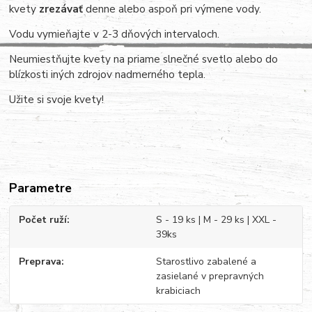
kvety
zrezávať
denne alebo aspoň pri výmene vody.
Vodu vymieňajte v 2-3 dňových intervaloch.
Neumiestňujte kvety na priame slnečné svetlo alebo do
blízkosti iných zdrojov nadmerného tepla.
Užite si svoje kvety!
Parametre
Počet ruží
S - 19 ks | M - 29 ks | XXL -
39ks
Preprava
Starostlivo zabalené a
zasielané v prepravných
krabiciach