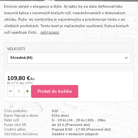
Emócie ukryté v elegancii a štýle. Aj takto by sa dala definovať táto
luxusná kytica z nevinných bielych ruží, naaranžovaných v dokonalom
oblúku. Ruža. Jej symbolika je najznámejšia a predstavuje lásku v jej
všetkých podobách. Tento kvet je najčastejšie využívaný. Kytica bielych
ruží vyjadruje čisto...
celý popis
VEĽKOSTI
109,80 €
/
ks
89,27 €
bez DPH
Pridať do košíka
Číslo produktu:
020
Kuriér Poprad a okolie:
Ešte dnes
Počet ruží:
S - 19 ks | M - 29 ks | XXL - 39ks
Kuriér celá SR:
do 24 h (Pracovné dni)
Osobný odber:
Poprad 9:00 - 17:00 (Pracovné dni)
Váš dátum doručenia:
Zadáte v dodacích údajoch