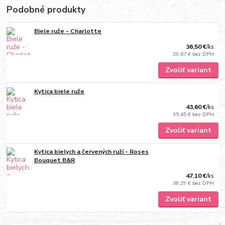
Podobné produkty
Biele ruže - Charlotte
36,50 €
/
ks
29,67 €
bez DPH
Zvoliť variant
Kytica biele ruže
43,60 €
/
ks
35,45 €
bez DPH
Zvoliť variant
Kytica bielych a červených ruží - Roses
Bouquet B&R
47,10 €
/
ks
38,29 €
bez DPH
Zvoliť variant