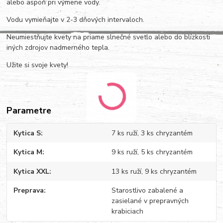
alebo aspoň pri výmene vody.
Vodu vymieňajte v 2-3 dňových intervaloch.
Neumiestňujte kvety na priame slnečné svetlo alebo do blízkosti
iných zdrojov nadmerného tepla.
Užite si svoje kvety!
Parametre
Kytica S
7 ks ruží, 3 ks chryzantém
Kytica M
9 ks ruží, 5 ks chryzantém
Kytica XXL
13 ks ruží, 9 ks chryzantém
Preprava
Starostlivo zabalené a
zasielané v prepravných
krabiciach