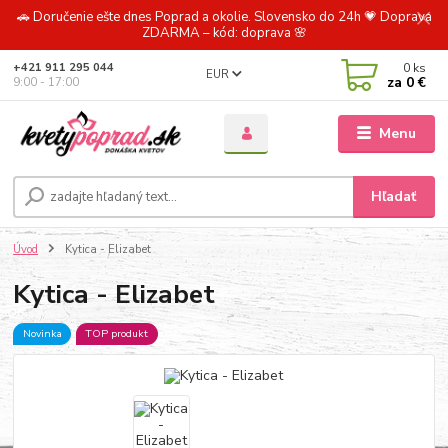
🚗 Doručenie ešte dnes Poprad a okolie. Slovensko do 24h 💗 Doprava
ZDARMA – kód: doprava 🌸
0
ks
+421 911 295 044
EUR
za
0 €
9:00 - 17:00
Menu
Hľadať
Úvod
Kytica - Elizabet
Kytica - Elizabet
Novinka
TOP produkt