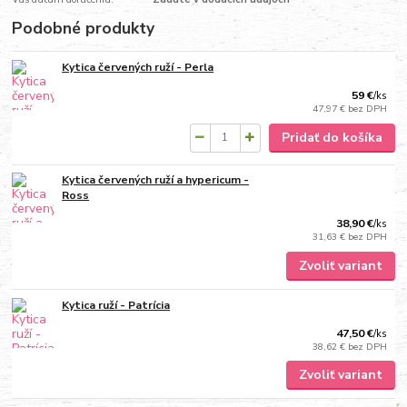
Podobné produkty
Kytica červených ruží - Perla
59 €
/
ks
47,97 €
bez DPH
Pridať do košíka
Kytica červených ruží a hypericum -
Ross
38,90 €
/
ks
31,63 €
bez DPH
Zvoliť variant
Kytica ruží - Patrícia
47,50 €
/
ks
38,62 €
bez DPH
Zvoliť variant