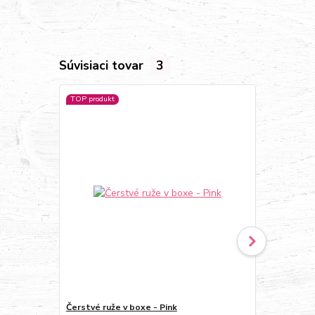
Súvisiaci tovar
3
TOP produkt
Čerstvé ruže v boxe - Pink
Červené ruže