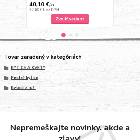
40,10 €
47,10 €
/
ks
/
k
32,60 €
bez DPH
38,29 €
bez 
Zvoliť variant
Tovar zaradený v kategóriách
KYTICE A KVETY
Pestré kytice
Kytice z ruží
Nepremeškajte novinky, akcie a
zľavy!