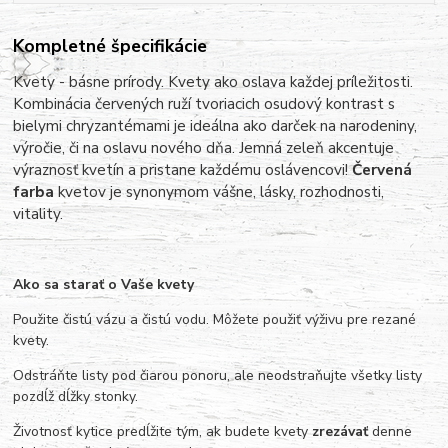
Kompletné špecifikácie
Kvety - básne prírody. Kvety ako oslava každej príležitosti.
Kombinácia červených ruží tvoriacich osudový kontrast s
bielymi chryzantémami je ideálna ako darček na narodeniny,
výročie, či na oslavu nového dňa.
Jemná zeleň akcentuje
výraznosť kvetín a pristane každému oslávencovi!
Červená
farba
kvetov je synonymom vášne, lásky, rozhodnosti,
vitality.
Ako sa starať o Vaše kvety
Použite čistú vázu a čistú vodu. Môžete použiť výživu pre rezané
kvety.
Odstráňte listy pod čiarou ponoru, ale neodstraňujte všetky listy
pozdĺž dĺžky stonky.
Životnosť kytice predĺžite tým, ak budete kvety
zrezávať
denne