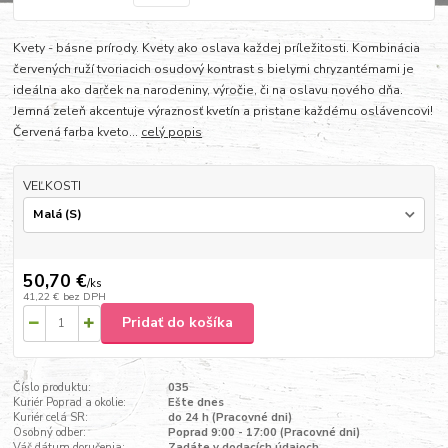
Kvety - básne prírody. Kvety ako oslava každej príležitosti. Kombinácia
červených ruží tvoriacich osudový kontrast s bielymi chryzantémami je
ideálna ako darček na narodeniny, výročie, či na oslavu nového dňa.
Jemná zeleň akcentuje výraznosť kvetín a pristane každému oslávencovi!
Červená farba kveto...
celý popis
VEĽKOSTI
50,70 €
/
ks
41,22 €
bez DPH
Pridať do košíka
Číslo produktu:
035
Kuriér Poprad a okolie:
Ešte dnes
Kuriér celá SR:
do 24 h (Pracovné dni)
Osobný odber:
Poprad 9:00 - 17:00 (Pracovné dni)
Váš dátum doručenia:
Zadáte v dodacích údajoch