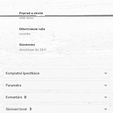
Poprad a okolie
eště dnes
Dlhotrvácne ruže
novinka
Slovensko
doručenie do 24 H
Kompletné špecifikácie
Parametre
Komentáre
0
Súvisiaci tovar
3