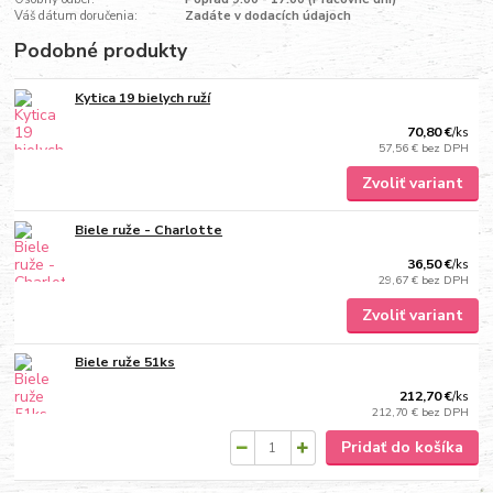
Váš dátum doručenia:
Zadáte v dodacích údajoch
Podobné produkty
Kytica 19 bielych ruží
70,80 €
/
ks
57,56 €
bez DPH
Zvoliť variant
Biele ruže - Charlotte
36,50 €
/
ks
29,67 €
bez DPH
Zvoliť variant
Biele ruže 51ks
212,70 €
/
ks
212,70 €
bez DPH
Pridať do košíka