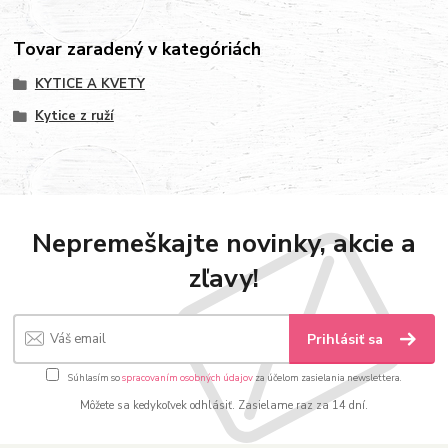
Tovar zaradený v kategóriách
KYTICE A KVETY
Kytice z ruží
Nepremeškajte novinky, akcie a
zľavy!
Prihlásiť sa
Súhlasím so
spracovaním osobných údajov
za účelom zasielania newslettera.
Môžete sa kedykoľvek odhlásiť. Zasielame raz za 14 dní.