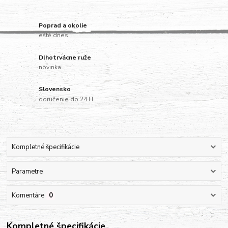
Poprad a okolie
eště dnes
Dlhotrvácne ruže
novinka
Slovensko
doručenie do 24 H
Kompletné špecifikácie
Parametre
Komentáre
0
Kompletné špecifikácie