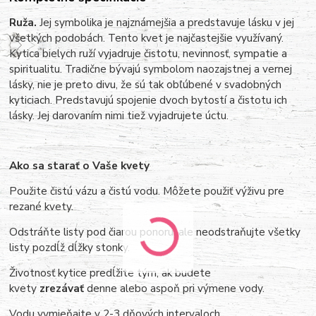
Ruža.
Jej symbolika je najznámejšia a predstavuje lásku v jej
všetkých podobách. Tento kvet je najčastejšie využívaný.
Kytica bielych ruží vyjadruje čistotu, nevinnosť, sympatie a
spiritualitu. Tradične bývajú symbolom naozajstnej a vernej
lásky, nie je preto divu, že sú tak obľúbené v svadobných
kyticiach. Predstavujú spojenie dvoch bytostí a čistotu ich
lásky. Jej darovaním nimi tiež vyjadrujete úctu.
Ako sa starať o Vaše kvety
Použite čistú vázu a čistú vodu. Môžete použiť výživu pre
rezané kvety.
Odstráňte listy pod čiarou ponoru, ale neodstraňujte všetky
listy pozdĺž dĺžky stonky.
Životnosť kytice predĺžite tým, ak budete
kvety
zrezávať
denne alebo aspoň pri výmene vody.
Vodu vymieňajte v 2-3 dňových intervaloch.