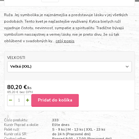
Ruža. Jej symbolika je najznámejšia a predstavuje lásku v jej všetkých
podobách. Tento kvet je najčastejšie využívaný. Kytica bielych ruží
vyjadruje čistotu, nevinnosť, sympatie a spiritualitu. Tradične bývajú
symbolom naozajstnej a vernej lásky, nie je preto divu, že sú tak
obľúbené v svadobných ky...
celý popis
VEĽKOSTI
80,20 €
/
ks
65,20 €
bez DPH
Pridať do košíka
Číslo produktu:
333
Kuriér Poprad a okolie:
Ešte dnes
Počet ruží:
S - 9 ks | M - 13 ks | XXL - 23 ks
Kuriér celá SR:
do 24 h (Pracovné dni)
Osobný odber:
Poprad 9:00 - 17:00 (Pracovné dni)