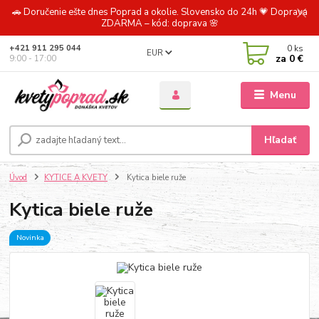
🚗 Doručenie ešte dnes Poprad a okolie. Slovensko do 24h 💗 Doprava
ZDARMA – kód: doprava 🌸
0
ks
+421 911 295 044
EUR
za
0 €
9:00 - 17:00
Menu
Hľadať
Úvod
KYTICE A KVETY
Kytica biele ruže
Kytica biele ruže
Novinka