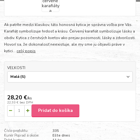
Ak patríte medzi klasikov, táto honosná kytica je správna voľba pre Vás.
Karafiát symbolizuje hrdosť a krásu. Červený karafiát symbolizuje lásku a
obdiv. Kytica z čerstvých kvetov ako prejav pozornosti, lásky a zdvorilosti.
Hovorí sa, že dokonalosť neexistuje, ale my sme ju objavili práve v
kytici...
celý popis
VEĽKOSTI
28,20 €
/
ks
22,93 €
bez DPH
Pridať do košíka
Číslo produktu:
335
Kuriér Poprad a okolie:
Ešte dnes