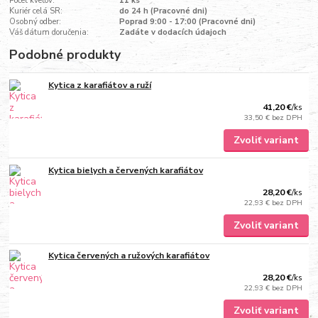
Počet kvetov:
11 ks
Kuriér celá SR:
do 24 h (Pracovné dni)
Osobný odber:
Poprad 9:00 - 17:00 (Pracovné dni)
Váš dátum doručenia:
Zadáte v dodacích údajoch
Podobné produkty
Kytica z karafiátov a ruží
41,20 €
/
ks
33,50 €
bez DPH
Zvoliť variant
Kytica bielych a červených karafiátov
28,20 €
/
ks
22,93 €
bez DPH
Zvoliť variant
Kytica červených a ružových karafiátov
28,20 €
/
ks
22,93 €
bez DPH
Zvoliť variant