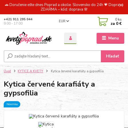
🚗 Doručenie ešte dnes Poprad a okolie. Slovensko do 24h 💗 Doprava
ZDARMA – kód: doprava 🌸
0
ks
+421 911 295 044
EUR
za
0 €
9:00 - 17:00
Menu
Hľadať
Úvod
KYTICE A KVETY
Kytica červené karafiáty a gypsofilia
Kytica červené karafiáty a
gypsofilia
Novinka