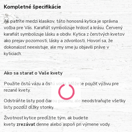
Kompletné špecifikácie
Ak patríte medzi klasikov, táto honosná kytica je správna
voľba pre Vás. Karafiát symbolizuje hrdosť a krásu. Červený
karafiát symbolizuje lásku a obdiv.
Kytica z čerstvých kvetov
ako prejav pozornosti, lásky a zdvorilosti. Hovorí sa, že
dokonalosť neexistuje, ale my sme ju objavili práve v
kyticiach.
Ako sa starať o Vaše kvety
Použite čistú vázu a čistú vodu. Môžete použiť výživu pre
rezané kvety.
Odstráňte listy pod čiarou ponoru, ale neodstraňujte všetky
listy pozdĺž dĺžky stonky.
Životnosť kytice predĺžite tým, ak budete
kvety
zrezávať
denne alebo aspoň pri výmene vody.