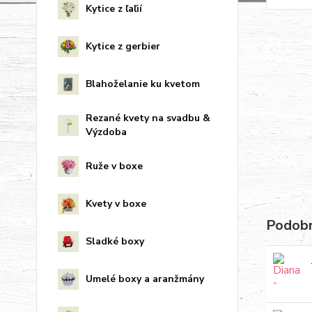
Kytice z ľaľií
Kytice z gerbier
Blahoželanie ku kvetom
Rezané kvety na svadbu &
Výzdoba
Ruže v boxe
Kvety v boxe
Podobn
Sladké boxy
Umelé boxy a aranžmány