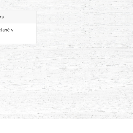
ks
elané v