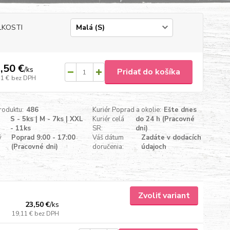
ĽKOSTI
,50 €
/
ks
Pridať do košíka
11 €
bez DPH
roduktu:
486
Kuriér Poprad a okolie:
Ešte dnes
S - 5ks | M - 7ks | XXL
Kuriér celá
do 24 h (Pracovné
- 11ks
SR:
dni)
ý
Poprad 9:00 - 17:00
Váš dátum
Zadáte v dodacích
(Pracovné dni)
doručenia:
údajoch
Zvoliť variant
23,50 €
/
ks
19,11 €
bez DPH