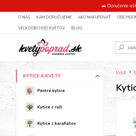
🚗 Doručenie eš
O NÁS
KAM DORUČUJEME
AKO NAKUPOVAŤ
OBCHODN
VEĽKOOBCHOD KVETOV
BLOG
Úvod
KYTICE A KVETY
Kyti
Pestré kytice
Kytice z ruží
Kytice z karafiátov