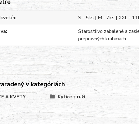
etre
kvetín
S - 5ks | M - 7ks | XXL - 11
ava
Starostlivo zabalené a zasi
prepravných krabiciach
zaradený v kategóriách
CE A KVETY
Kytice z ruží