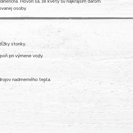
dinenčná. Hovorí sa, že kvety sú najkrajším darom.
ovanej osoby.
dĺžky stonky.
poň pri výmene vody.
drojov nadmerného tepla.