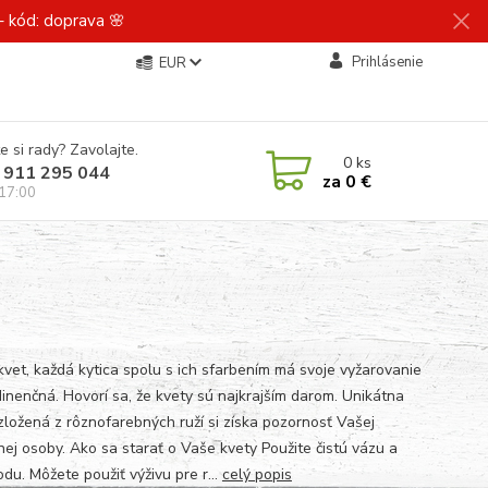
 kód: doprava 🌸
Prihlásenie
EUR
e si rady? Zavolajte.
0
ks
 911 295 044
za
0 €
 17:00
kvet, každá kytica spolu s ich sfarbením má svoje vyžarovanie
dinenčná. Hovorí sa, že kvety sú najkrajším darom. Unikátna
 zložená z rôznofarebných ruží si získa pozornosť Vašej
nej osoby. Ako sa starať o Vaše kvety Použite čistú vázu a
odu. Môžete použiť výživu pre r...
celý popis