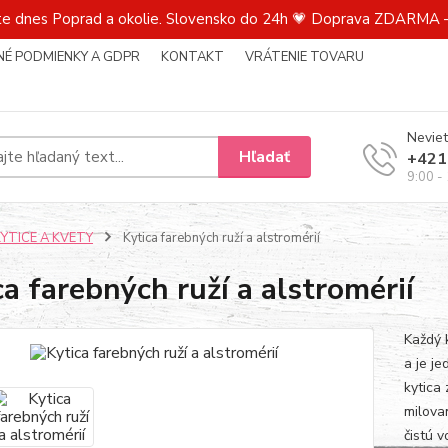
te dnes Poprad a okolie. Slovensko do 24h 💗 Doprava ZDARMA –
É PODMIENKY A GDPR
KONTAKT
VRÁTENIE TOVARU
Neviet
Hľadať
+421
9:00 -
KYTICE A KVETY
Kytica farebných ruží a alstromérií
ca farebných ruží a alstromérií
Každý 
a je je
kytica
milova
čistú v