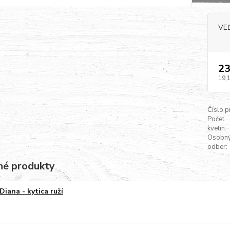
VE
23
19,
Číslo p
Počet
kvetín:
Osobn
odber:
é produkty
Diana - kytica ruží