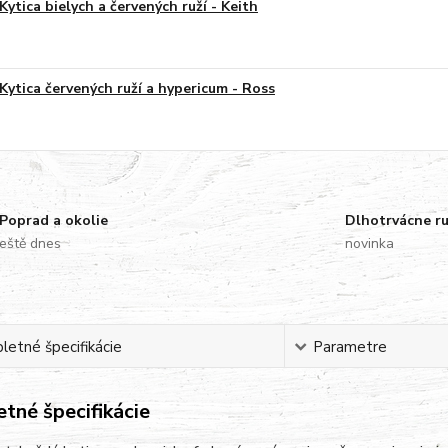
Kytica bielych a červených ruží - Keith
Kytica červených ruží a hypericum - Ross
Poprad a okolie
Dlhotrvácne r
eště dnes
novinka
etné špecifikácie
Parametre
tné špecifikácie