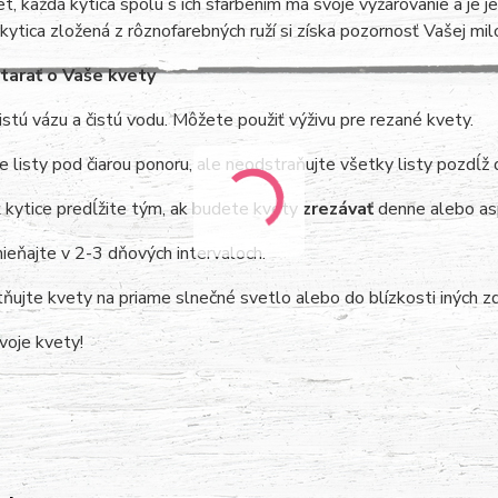
t, každá kytica spolu s ich sfarbením má svoje vyžarovanie a je je
kytica zložená z rôznofarebných ruží si získa pozornosť Vašej mil
tarať o Vaše kvety
istú vázu a čistú vodu. Môžete použiť výživu pre rezané kvety.
 listy pod čiarou ponoru, ale neodstraňujte všetky listy pozdĺž 
 kytice predĺžite tým, ak budete kvety
zrezávať
denne alebo as
eňajte v 2-3 dňových intervaloch.
ujte kvety na priame slnečné svetlo alebo do blízkosti iných z
svoje kvety!