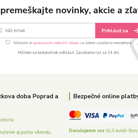
premeškajte novinky, akcie a zľa
Prihlásiť sa
Súhlasím so
spracovaním osobných údajov
za účelom zasielania newslettera.
Môžete sa kedykoľvek odhlásiť. Zasielame raz za 14 dní.
zkova doba Poprad a
Bezpečné online platb
Sobota
Doručujeme cez
GLS kuriér Slo
učenie aj počas víkendu.