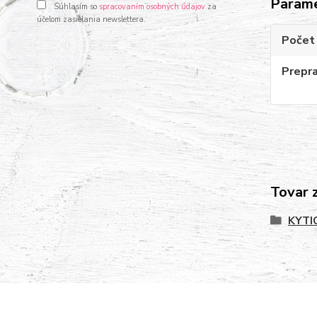
Param
Súhlasím so
spracovaním osobných údajov
za
účelom zasielania newslettera.
Počet 
Prepr
Tovar 
KYTI