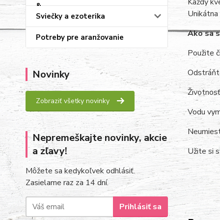
Každý kve
Unikátna 
Sviečky a ezoterika
Ako sa s
Potreby pre aranžovanie
Použite č
Odstráňte
Novinky
Životnosť
Zobraziť všetky novinky
Vodu vymi
Neumiestň
Nepremeškajte novinky, akcie
a zľavy!
Užite si 
Môžete sa kedykoľvek odhlásiť.
Zasielame raz za 14 dní.
Prihlásiť sa