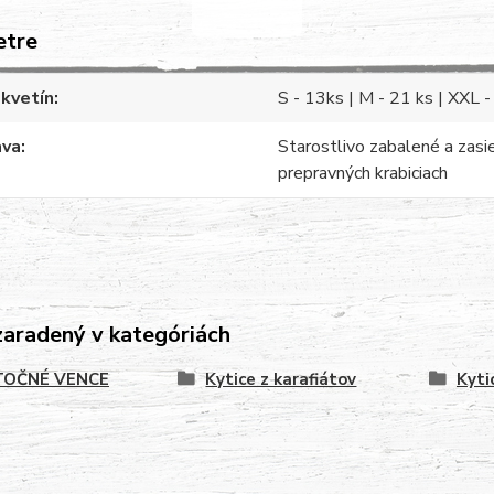
etre
kvetín
S - 13ks | M - 21 ks | XXL -
ava
Starostlivo zabalené a zasi
prepravných krabiciach
zaradený v kategóriách
OČNÉ VENCE
Kytice z karafiátov
Kyti