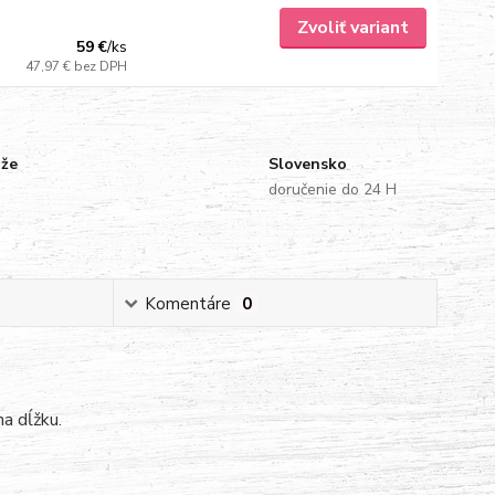
Zvoliť variant
59 €
/
ks
47,97 €
bez DPH
uže
Slovensko
doručenie do 24 H
Komentáre
0
na dĺžku.