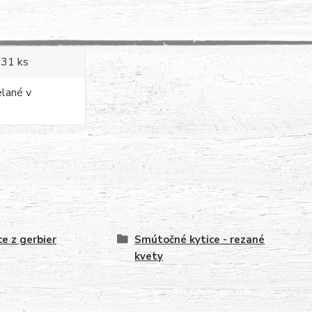
 31 ks
elané v
ce z gerbier
Smútočné kytice - rezané
kvety