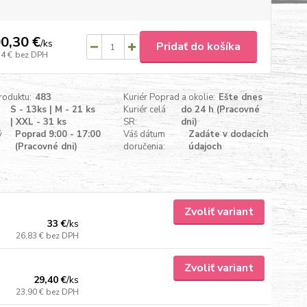
0,30 €
/
ks
Pridať do košíka
54 €
bez DPH
roduktu:
483
Kuriér Poprad a okolie:
Ešte dnes
S - 13ks | M - 21 ks
Kuriér celá
do 24 h (Pracovné
| XXL - 31 ks
SR:
dni)
ý
Poprad 9:00 - 17:00
Váš dátum
Zadáte v dodacích
(Pracovné dni)
doručenia:
údajoch
Zvoliť variant
33 €
/
ks
26,83 €
bez DPH
Zvoliť variant
29,40 €
/
ks
23,90 €
bez DPH