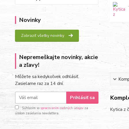
Novinky
Zobraziť všetky novinky
Nepremeškajte novinky, akcie
a zľavy!
Môžete sa kedykoľvek odhlásiť.
Kompl
Zasielame raz za 14 dní.
Komple
Prihlásiť sa
Súhlasím so
spracovaním osobných údajov
za
Kytica z 
účelom zasielania newslettera.