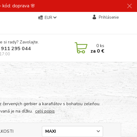
 kód: doprava 🌸
Prihlásenie
EUR
e si rady? Zavolajte.
0
ks
 911 295 044
za
0 €
 17:00
 z červených gerbier a karafiátov s bohatou zeleňou.
vaná je na dĺžku.
celý popis
ĽKOSTI