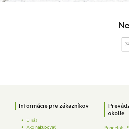
Ne
Informácie pre zákazníkov
Prevád
okolie
O nás
Ako nakupovať
Pondelok - 