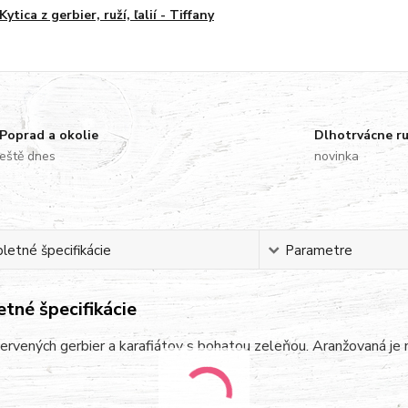
Kytica z gerbier, ruží, ľalií - Tiffany
Poprad a okolie
Dlhotrvácne r
eště dnes
novinka
etné špecifikácie
Parametre
tné špecifikácie
červených gerbier a karafiátov s bohatou zeleňou. Aranžovaná je 