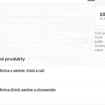
10
81,
Číslo p
Počet
kvetín:
Osobn
odber:
é produkty
Kytica z gerbier, frézií a ruží
Kytica žltých gerbier a chryzantém