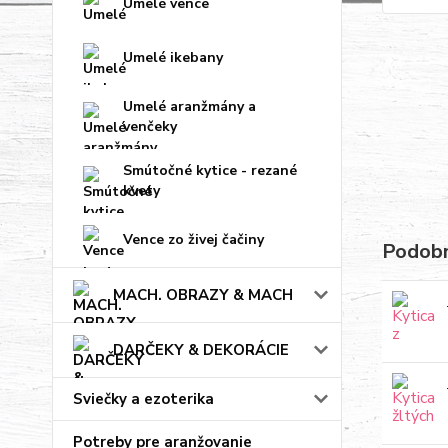
Umelé vence
Umelé ikebany
Umelé aranžmány a
venčeky
Smútočné kytice - rezané
kvety
Vence zo živej čačiny
Podobn
MACH. OBRAZY & MACH
DARČEKY & DEKORÁCIE
Sviečky a ezoterika
Potreby pre aranžovanie