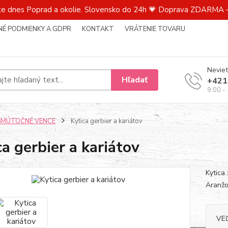
te dnes Poprad a okolie. Slovensko do 24h 💗 Doprava ZDARMA –
É PODMIENKY A GDPR
KONTAKT
VRÁTENIE TOVARU
Neviet
Hľadať
+421
9:00 -
SMÚTOČNÉ VENCE
Kytica gerbier a kariátov
ca gerbier a kariátov
Kytica
Aranžo
VE