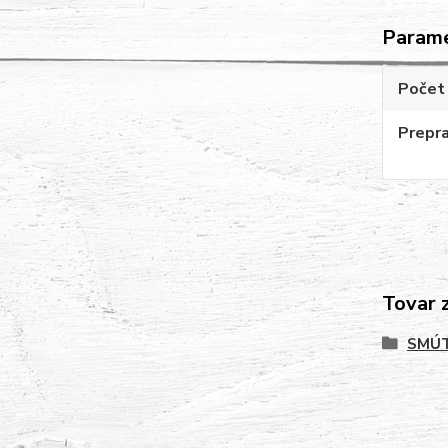
Param
Počet 
Prepr
Tovar 
SMÚT