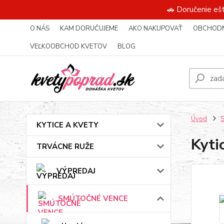
🚗 Doručenie eš
O NÁS
KAM DORUČUJEME
AKO NAKUPOVAŤ
OBCHODN
VEĽKOOBCHOD KVETOV
BLOG
Úvod
KYTICE A KVETY
Kyti
TRVÁCNE RUŽE
VÝPREDAJ
SMÚTOČNÉ VENCE