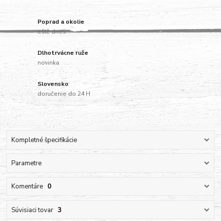
Poprad a okolie
eště dnes
Dlhotrvácne ruže
novinka
Slovensko
doručenie do 24 H
Kompletné špecifikácie
Parametre
Komentáre
0
Súvisiaci tovar
3