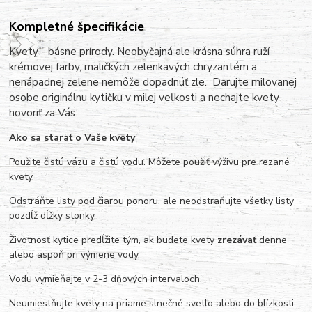
Kompletné špecifikácie
Kvety - básne prírody. Neobyčajná ale krásna súhra ruží
krémovej farby, maličkých zelenkavých chryzantém a
nenápadnej zelene nemôže dopadnúť zle. Darujte milovanej
osobe
originálnu kytičku v milej veľkosti a nechajte kvety
hovoriť za Vás.
Ako sa starať o Vaše kvety
Použite čistú vázu a čistú vodu. Môžete použiť výživu pre rezané
kvety.
Odstráňte listy pod čiarou ponoru, ale neodstraňujte všetky listy
pozdĺž dĺžky stonky.
Životnosť kytice predĺžite tým, ak budete kvety
zrezávať
denne
alebo aspoň pri výmene vody.
Vodu vymieňajte v 2-3 dňových intervaloch.
Neumiestňujte kvety na priame slnečné svetlo alebo do blízkosti