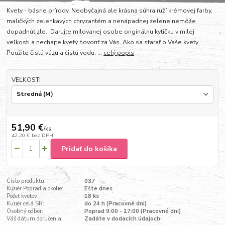
Kvety - básne prírody. Neobyčajná ale krásna súhra ruží krémovej farby,
maličkých zelenkavých chryzantém a nenápadnej zelene nemôže
dopadnúť zle. Darujte milovanej osobe originálnu kytičku v milej
veľkosti a nechajte kvety hovoriť za Vás. Ako sa starať o Vaše kvety
Použite čistú vázu a čistú vodu. ...
celý popis
VEĽKOSTI
51,90 €
/
ks
42,20 €
bez DPH
Pridať do košíka
Číslo produktu:
037
Kuriér Poprad a okolie:
Ešte dnes
Počet kvetov:
18 ks
Kuriér celá SR:
do 24 h (Pracovné dni)
Osobný odber:
Poprad 9:00 - 17:00 (Pracovné dni)
Váš dátum doručenia:
Zadáte v dodacích údajoch