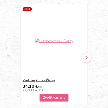
Akcia
TOP produkt
Kvetinový box - Čierny
Box z červen
34,10 €
100,30 
/
ks
27,72 €
bez DPH
81,54 €
bez 
Zvoliť variant