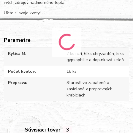
iných zdrojov nadmerného tepla.
Užite si svoje kvety!
Parametre
Kytica M
7 ks ruží, 6 ks chryzantén, 5 ks
gypsophilie a doplnková zeleň
Počet kvetov
18 ks
Preprava
Starostlivo zabalené a
zasielané v prepravných
krabiciach
Súvisiaci tovar
3