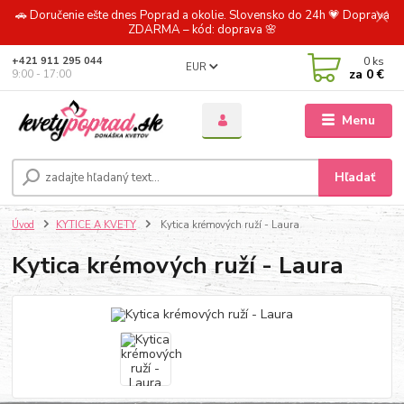
🚗 Doručenie ešte dnes Poprad a okolie. Slovensko do 24h 💗 Doprava
ZDARMA – kód: doprava 🌸
0
ks
+421 911 295 044
EUR
za
0 €
9:00 - 17:00
Menu
Hľadať
Úvod
KYTICE A KVETY
Kytica krémových ruží - Laura
Kytica krémových ruží - Laura