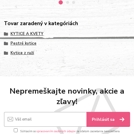
Tovar zaradený v kategóriách
KYTICE A KVETY
Pestré kytice
Kytice z ruží
Nepremeškajte novinky, akcie a
zľavy!
Prihlásiť sa
Súhlasím so
spracovaním osobných údajov
za účelom zasielania newslettera.