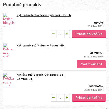
Podobné produkty
Kytica bielych a červených ruží - Keith
59 €
/
ks
59 €
bez DPH
Pridať do košíka
Kytica mix ruží - Sunny Roses Mix
41,20 €
/
ks
33,50 €
bez DPH
Zvoliť variant
Kytička ruží z pestrých farieb 24 -
Camille 24
106,20 €
/
ks
86,34 €
bez DPH
Pridať do košíka