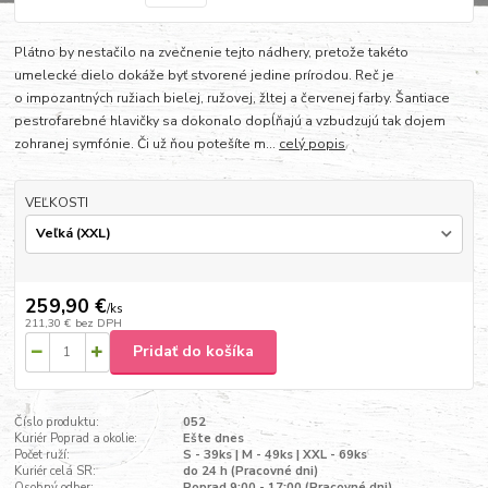
Plátno by nestačilo na zvečnenie tejto nádhery, pretože takéto
umelecké dielo dokáže byť stvorené jedine prírodou. Reč je
o impozantných ružiach bielej, ružovej, žltej a červenej farby. Šantiace
pestrofarebné hlavičky sa dokonalo dopĺňajú a vzbudzujú tak dojem
zohranej symfónie. Či už ňou potešíte m...
celý popis
VEĽKOSTI
259,90 €
/
ks
211,30 €
bez DPH
Pridať do košíka
Číslo produktu:
052
Kuriér Poprad a okolie:
Ešte dnes
Počet ruží:
S - 39ks | M - 49ks | XXL - 69ks
Kuriér celá SR:
do 24 h (Pracovné dni)
Osobný odber:
Poprad 9:00 - 17:00 (Pracovné dni)