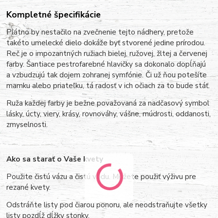
Kompletné špecifikácie
Plátno by nestačilo na zvečnenie tejto nádhery, pretože
takéto umelecké dielo dokáže byť stvorené jedine prírodou.
Reč je o impozantných ružiach bielej, ružovej, žltej a červenej
farby. Šantiace pestrofarebné hlavičky sa dokonalo dopĺňajú
a vzbudzujú tak dojem zohranej symfónie. Či už ňou potešíte
mamku alebo priateľku, tá radosť v ich očiach za to bude stáť.
Ruža každej farby je bežne považovaná za nadčasový symbol
lásky, úcty, viery, krásy, rovnováhy, vášne, múdrosti, oddanosti,
zmyselnosti.
Ako sa starať o Vaše kvety
Použite čistú vázu a čistú vodu. Môžete použiť výživu pre
rezané kvety.
Odstráňte listy pod čiarou ponoru, ale neodstraňujte všetky
listy pozdĺž dĺžky stonky.