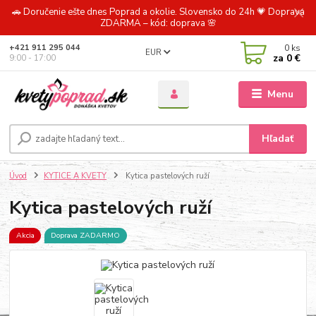
🚗 Doručenie ešte dnes Poprad a okolie. Slovensko do 24h 💗 Doprava
ZDARMA – kód: doprava 🌸
0
ks
+421 911 295 044
EUR
za
0 €
9:00 - 17:00
Menu
Hľadať
Úvod
KYTICE A KVETY
Kytica pastelových ruží
Kytica pastelových ruží
Akcia
Doprava ZADARMO