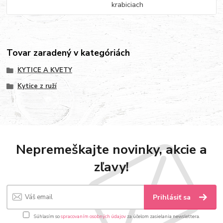
krabiciach
Tovar zaradený v kategóriách
KYTICE A KVETY
Kytice z ruží
Nepremeškajte novinky, akcie a
zľavy!
Prihlásiť sa
Súhlasím so
spracovaním osobných údajov
za účelom zasielania newslettera.