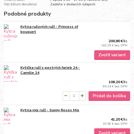
Váš dátum doručenia:
Zadáte v dodacích údajoch
Podobné produkty
Kytica ružových ruží - Princess of
bouquet
200,80 €
/
ks
163,25 €
bez DPH
Zvoliť variant
Kytička ruží z pestrých farieb 24 -
Camille 24
106,20 €
/
ks
86,34 €
bez DPH
Pridať do košíka
Kytica mix ruží - Sunny Roses Mix
41,20 €
/
ks
33,50 €
bez DPH
Zvoliť variant