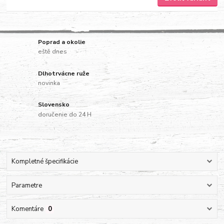
Poprad a okolie
eště dnes
Dlhotrvácne ruže
novinka
Slovensko
doručenie do 24 H
Kompletné špecifikácie
Parametre
Komentáre
0