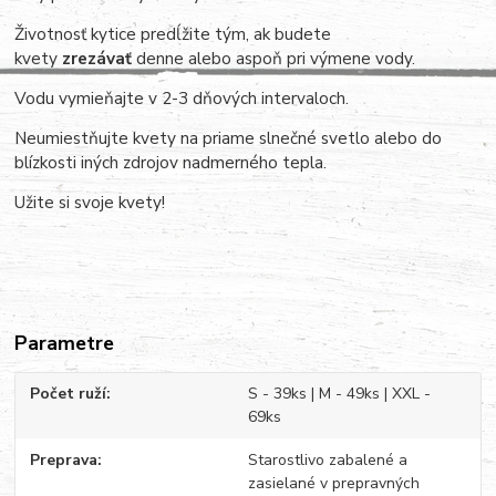
Životnosť kytice predĺžite tým, ak budete
kvety
zrezávať
denne alebo aspoň pri výmene vody.
Vodu vymieňajte v 2-3 dňových intervaloch.
Neumiestňujte kvety na priame slnečné svetlo alebo do
blízkosti iných zdrojov nadmerného tepla.
Užite si svoje kvety!
Parametre
Počet ruží
S - 39ks | M - 49ks | XXL -
69ks
Preprava
Starostlivo zabalené a
zasielané v prepravných