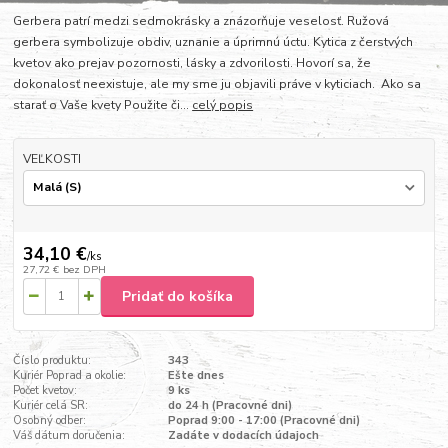
Gerbera patrí medzi sedmokrásky a znázorňuje veselosť. Ružová
gerbera symbolizuje obdiv, uznanie a úprimnú úctu. Kytica z čerstvých
kvetov ako prejav pozornosti, lásky a zdvorilosti. Hovorí sa, že
dokonalosť neexistuje, ale my sme ju objavili práve v kyticiach. Ako sa
starať o Vaše kvety Použite či...
celý popis
VEĽKOSTI
34,10 €
/
ks
27,72 €
bez DPH
Pridať do košíka
Číslo produktu:
343
Kuriér Poprad a okolie:
Ešte dnes
Počet kvetov:
9 ks
Kuriér celá SR:
do 24 h (Pracovné dni)
Osobný odber:
Poprad 9:00 - 17:00 (Pracovné dni)
Váš dátum doručenia:
Zadáte v dodacích údajoch