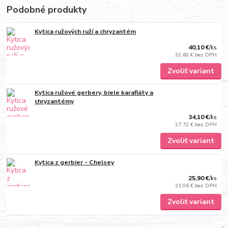
Podobné produkty
Kytica ružových ruží a chryzantém
40,10 €
/
ks
32,60 €
bez DPH
Zvoliť variant
Kytica ružové gerbery, biele karafiáty a
chryzantémy
34,10 €
/
ks
27,72 €
bez DPH
Zvoliť variant
Kytica z gerbier - Chelsey
25,90 €
/
ks
21,06 €
bez DPH
Zvoliť variant