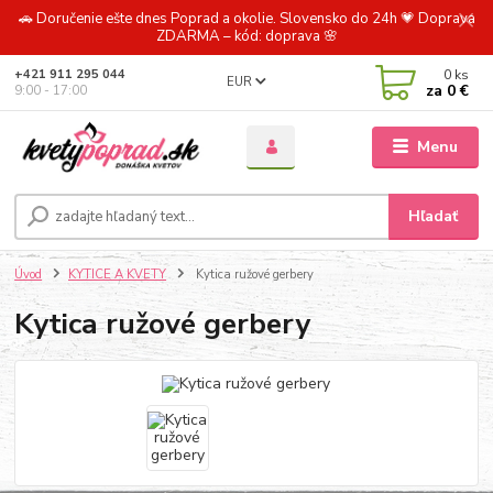
🚗 Doručenie ešte dnes Poprad a okolie. Slovensko do 24h 💗 Doprava
ZDARMA – kód: doprava 🌸
0
ks
+421 911 295 044
EUR
za
0 €
9:00 - 17:00
Menu
Hľadať
Úvod
KYTICE A KVETY
Kytica ružové gerbery
Kytica ružové gerbery