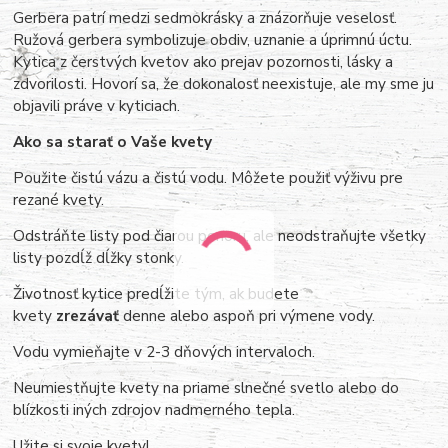
Gerbera patrí medzi sedmokrásky a znázorňuje veselosť.
Ružová gerbera symbolizuje obdiv, uznanie a úprimnú úctu.
Kytica z čerstvých kvetov ako prejav pozornosti, lásky a
zdvorilosti. Hovorí sa, že dokonalosť neexistuje, ale my sme ju
objavili práve v kyticiach.
Ako sa starať o Vaše kvety
Použite čistú vázu a čistú vodu. Môžete použiť výživu pre
rezané kvety.
Odstráňte listy pod čiarou ponoru, ale neodstraňujte všetky
listy pozdĺž dĺžky stonky.
Životnosť kytice predĺžite tým, ak budete
kvety
zrezávať
denne alebo aspoň pri výmene vody.
Vodu vymieňajte v 2-3 dňových intervaloch.
Neumiestňujte kvety na priame slnečné svetlo alebo do
blízkosti iných zdrojov nadmerného tepla.
Užite si svoje kvety!