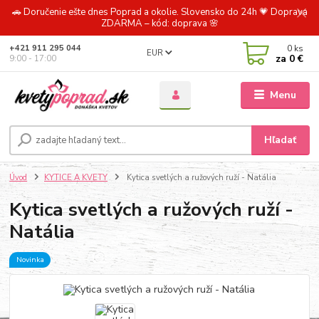
🚗 Doručenie ešte dnes Poprad a okolie. Slovensko do 24h 💗 Doprava
ZDARMA – kód: doprava 🌸
0
ks
+421 911 295 044
EUR
za
0 €
9:00 - 17:00
Menu
Hľadať
Úvod
KYTICE A KVETY
Kytica svetlých a ružových ruží - Natália
Kytica svetlých a ružových ruží -
Natália
Novinka