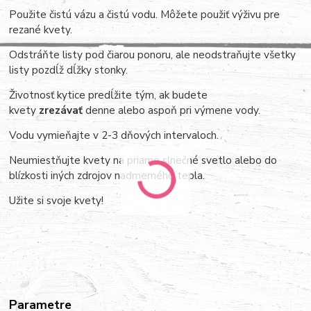
Použite čistú vázu a čistú vodu. Môžete použiť výživu pre
rezané kvety.
Odstráňte listy pod čiarou ponoru, ale neodstraňujte všetky
listy pozdĺž dĺžky stonky.
Životnosť kytice predĺžite tým, ak budete
kvety
zrezávať
denne alebo aspoň pri výmene vody.
Vodu vymieňajte v 2-3 dňových intervaloch.
Neumiestňujte kvety na priame slnečné svetlo alebo do
blízkosti iných zdrojov nadmerného tepla.
Užite si svoje kvety!
Parametre