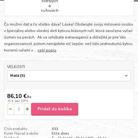
Čo možno dať a čo všetko dáva? Láska! Obdarujte svoju milovanú osobu
v špeciálny alebo všedný deň kyticou krásnych ruží, ktorá zaručene vyčarí
úsmev na perách. Ak sa vyhýbate extravagancii a dôležitá je pre Vás
organizovanosť, potom nenájdete nič lepšie, než túto jednoduchú kyticu
tvorenú ružami v ...
celý popis
VEĽKOSTI
86,10 €
/
ks
70 €
bez DPH
Pridať do košíka
Číslo produktu:
033
Kuriér Poprad a okolie:
Ešte dnes