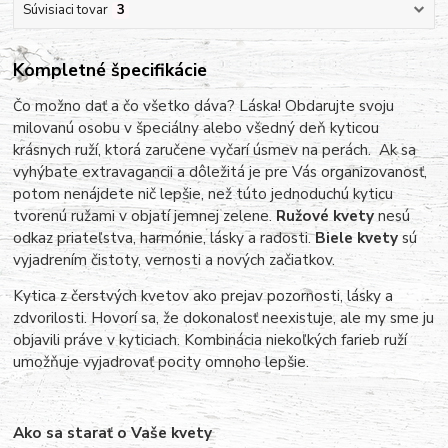
Súvisiaci tovar
3
Kompletné špecifikácie
o možno dať a čo všetko dáva? Láska! Obdarujte svoju
Č
milovanú osobu v špeciálny alebo všedný deň kyticou
krásnych ruží, ktorá zaručene vyčarí úsmev na perách. Ak sa
vyhýbate extravagancii a dôležitá je pre Vás organizovanosť,
potom nenájdete nič lepšie, než túto jednoduchú kyticu
tvorenú ružami v objatí jemnej zelene.
Ružové kvety
nesú
odkaz priateľstva, harmónie, lásky a radosti.
Biele kvety
sú
vyjadrením čistoty, vernosti a nových začiatkov.
Kytica z čerstvých kvetov ako prejav pozornosti, lásky a
zdvorilosti. Hovorí sa, že dokonalosť neexistuje, ale my sme ju
objavili práve v kyticiach. Kombinácia niekoľkých farieb ruží
umožňuje vyjadrovať pocity omnoho lepšie.
Ako sa starať o Vaše kvety