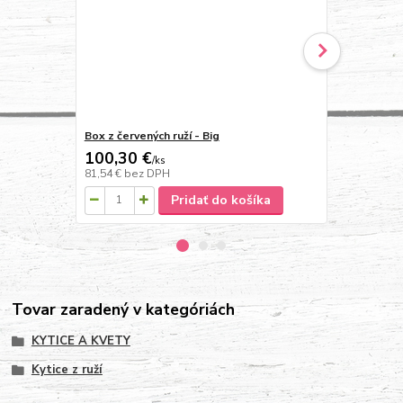
Box z červených ruží - Big
Box z ruží r
100,30 €
100,30 
/
ks
81,54 €
bez DPH
81,54 €
bez 
Pridať do košíka
Tovar zaradený v kategóriách
KYTICE A KVETY
Kytice z ruží