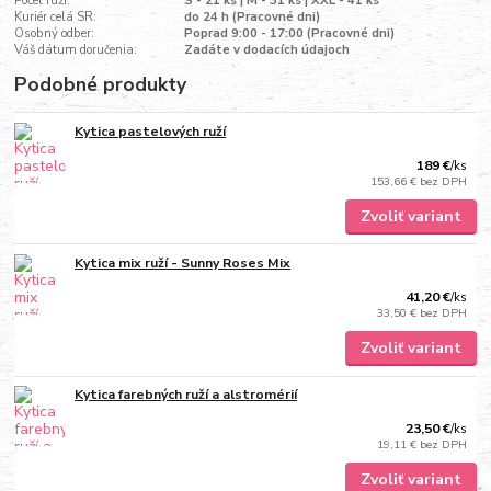
Počet ruží:
S - 21 ks | M - 31 ks | XXL - 41 ks
Kuriér celá SR:
do 24 h (Pracovné dni)
Osobný odber:
Poprad 9:00 - 17:00 (Pracovné dni)
Váš dátum doručenia:
Zadáte v dodacích údajoch
Podobné produkty
Kytica pastelových ruží
189 €
/
ks
153,66 €
bez DPH
Zvoliť variant
Kytica mix ruží - Sunny Roses Mix
41,20 €
/
ks
33,50 €
bez DPH
Zvoliť variant
Kytica farebných ruží a alstromérií
23,50 €
/
ks
19,11 €
bez DPH
Zvoliť variant