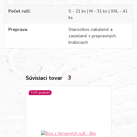
Počet ruží
S - 21 ks | M - 31 ks | XXL - 41
ks
Preprava
Starostlivo zabalené a
zasielané v prepravných
krabiciach
Súvisiaci tovar
3
TOP produkt
Doprava ZA