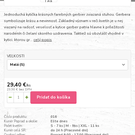
Jednoduchá kytička krásnych farebných gerbier zviazaná stuhou. Gerbera
symbolizuje krásu a nevinnosť. Základný význam v reči kvetín je u nej
viazaný na radosť, veselosť a kytice gerber patria hlavne k príležitosti
narodenín či želaní skorého uzdravenia. Taktiež sú obzvlášť vhodné v
kytici, ktorou gr...
celý popis
VEĽKOSTI
29,40 €
/
ks
23,90 €
bez DPH
Pridať do košíka
Číslo produktu:
016
Kuriér Poprad a okolie:
Ešte dnes
Počet kvetín:
S - 7 ks | M - 9ks | XXL - 11 ks
Kuriér celá SR:
do 24 h (Pracovné dni)
Osobný odber:
Poprad 9:00 - 17:00 (Pracovné dni)