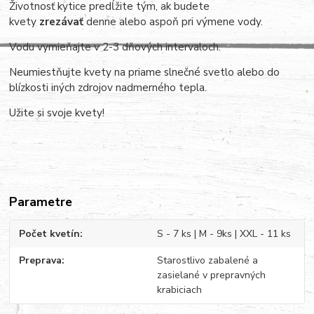
Životnosť kytice predĺžite tým, ak budete
kvety
zrezávať
denne alebo aspoň pri výmene vody.
Vodu vymieňajte v 2-3 dňových intervaloch.
Neumiestňujte kvety na priame slnečné svetlo alebo do
blízkosti iných zdrojov nadmerného tepla.
Užite si svoje kvety!
Parametre
Počet kvetín
S - 7 ks | M - 9ks | XXL - 11 ks
Preprava
Starostlivo zabalené a
zasielané v prepravných
krabiciach