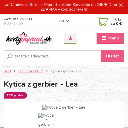
🚗 Doručenie ešte dnes Poprad a okolie. Slovensko do 24h 💗 Doprava
ZDARMA – kód: doprava 🌸
0
ks
+421 911 295 044
EUR
za
0 €
9:00 - 17:00
Menu
Hľadať
Úvod
KYTICE A KVETY
Kytica z gerbier - Lea
Kytica z gerbier - Lea
TOP produkt