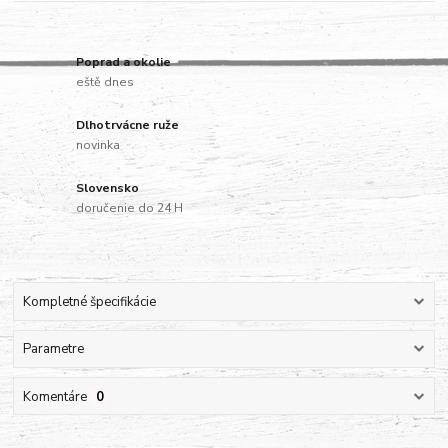
Poprad a okolie
eště dnes
Dlhotrvácne ruže
novinka
Slovensko
doručenie do 24 H
Kompletné špecifikácie
Parametre
Komentáre
0