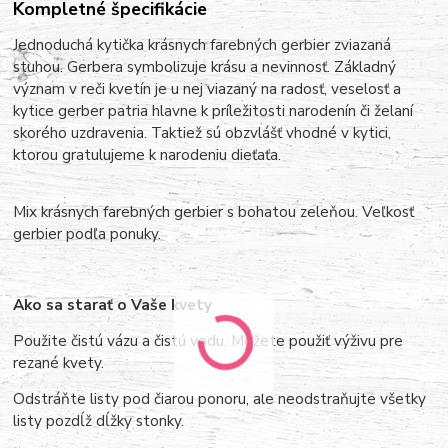
Kompletné špecifikácie
Jednoduchá kytička krásnych farebných gerbier zviazaná
stuhou.
Gerbera symbolizuje krásu a nevinnosť. Základný
význam v reči kvetín je u nej viazaný na radosť, veselosť a
kytice gerber patria hlavne k príležitosti narodenín či želaní
skorého uzdravenia. Taktiež sú obzvlášť vhodné v kytici,
ktorou gratulujeme k narodeniu dieťaťa.
Mix krásnych farebných gerbier s bohatou zeleňou. Veľkosť
gerbier podľa ponuky.
Ako sa starať o Vaše kvety
Použite čistú vázu a čistú vodu. Môžete použiť výživu pre
rezané kvety.
Odstráňte listy pod čiarou ponoru, ale neodstraňujte všetky
listy pozdĺž dĺžky stonky.