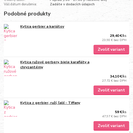
Váš dátum doručenia:
Zadáte v dodacích údajoch
Podobné produkty
Kytica gerbier a kariátov
29,40 €
/
ks
23,90 €
bez DPH
Zvoliť variant
Kytica ružové gerbery, biele karafiáty a
chryzantémy
34,10 €
/
ks
27,72 €
bez DPH
Zvoliť variant
Kytica z gerbier, ruží, ľalií - Tiffany
59 €
/
ks
47,97 €
bez DPH
Zvoliť variant