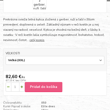
Prekrásna svieža letná kytica zložená z gerber, ruží a ľalií v žltom
prevedení, doplnená o zeleň. Základný význam v reči kvetín je u nej
viazaný na radosť, veselosť. Kytica je vhodná na bežný deň, z lásky, k
sviatku. V reči kvetín ľalia symbolizuje majestátnosť, bohatstvo, hrdosť,
nevinnosť, čistot...
celý popis
VEĽKOSTI
82,60 €
/
ks
67,15 €
bez DPH
Pridať do košíka
Číslo produktu:
050
Kuriér Poprad a okolie:
Ešte dnes