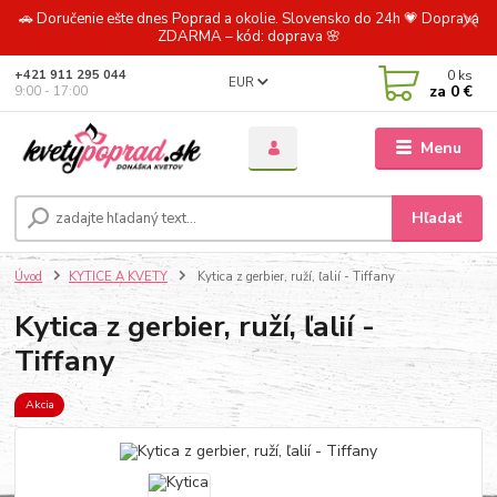
🚗 Doručenie ešte dnes Poprad a okolie. Slovensko do 24h 💗 Doprava
ZDARMA – kód: doprava 🌸
0
ks
+421 911 295 044
EUR
za
0 €
9:00 - 17:00
Menu
Hľadať
Úvod
KYTICE A KVETY
Kytica z gerbier, ruží, ľalií - Tiffany
Kytica z gerbier, ruží, ľalií -
Tiffany
Akcia