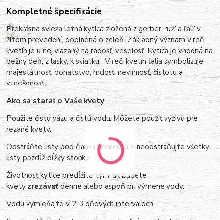
Kompletné špecifikácie
Prekrásna svieža letná kytica zložená z gerber, ruží a ľalií v
žltom prevedení, doplnená o zeleň. Základný význam v reči
kvetín je u nej viazaný na radosť, veselosť.
Kytica je vhodná na
bežný deň, z lásky, k sviatku. V reči kvetín ľalia symbolizuje
majestátnosť, bohatstvo, hrdosť, nevinnosť, čistotu a
vznešenosť.
Ako sa starať o Vaše kvety
Použite čistú vázu a čistú vodu. Môžete použiť výživu pre
rezané kvety.
Odstráňte listy pod čiarou ponoru, ale neodstraňujte všetky
listy pozdĺž dĺžky stonky.
Životnosť kytice predĺžite tým, ak budete
kvety
zrezávať
denne alebo aspoň pri výmene vody.
Vodu vymieňajte v 2-3 dňových intervaloch.