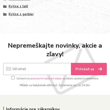
Kytice z ľaľií
Kytice z gerbier
Nepremeškajte novinky, akcie a
zľavy!
Prihlásiť sa
Súhlasím so
spracovaním osobných údajov
za účelom zasielania newslettera.
Môžete sa kedykoľvek odhlásiť. Zasielame raz za 14 dní.
Informácie pre zákazníkov