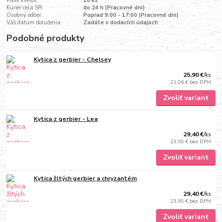
Počet kvetov:
18 ks
Kuriér celá SR:
do 24 h (Pracovné dni)
Osobný odber:
Poprad 9:00 - 17:00 (Pracovné dni)
Váš dátum doručenia:
Zadáte v dodacích údajoch
Podobné produkty
Kytica z gerbier - Chelsey
25,90 €
/
ks
21,06 €
bez DPH
Zvoliť variant
Kytica z gerbier - Lea
29,40 €
/
ks
23,90 €
bez DPH
Zvoliť variant
Kytica žltých gerbier a chryzantém
29,40 €
/
ks
23,90 €
bez DPH
Zvoliť variant