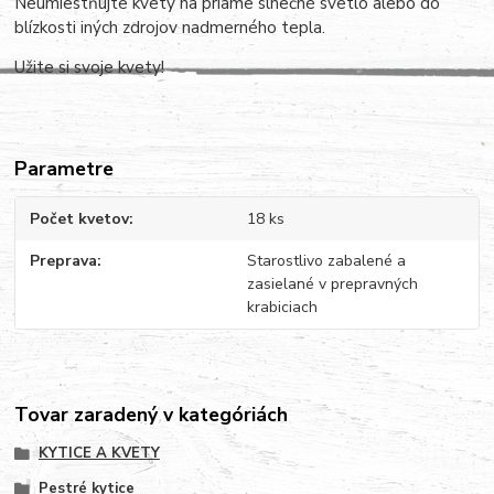
Neumiestňujte kvety na priame slnečné svetlo alebo do
blízkosti iných zdrojov nadmerného tepla.
Užite si svoje kvety!
Parametre
Počet kvetov
18 ks
Preprava
Starostlivo zabalené a
zasielané v prepravných
krabiciach
Tovar zaradený v kategóriách
KYTICE A KVETY
Pestré kytice