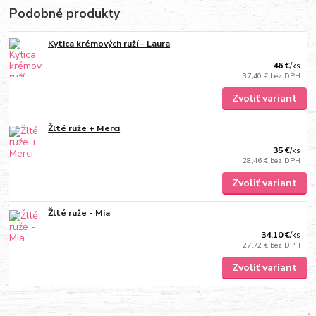
Podobné produkty
Kytica krémových ruží - Laura
46 €
/
ks
37,40 €
bez DPH
Zvoliť variant
Žlté ruže + Merci
35 €
/
ks
28,46 €
bez DPH
Zvoliť variant
Žlté ruže - Mia
34,10 €
/
ks
27,72 €
bez DPH
Zvoliť variant