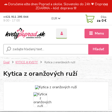
🚗 Doručenie ešte dnes Poprad a okolie. Slovensko do 24h 💗 Doprava
ZDARMA – kód: doprava 🌸
0
ks
+421 911 295 044
EUR
za
0 €
9:00 - 17:00
Menu
Hľadať
Úvod
KYTICE A KVETY
Kytica z oranžových ruží
Kytica z oranžových ruží