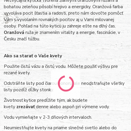
Nezvyčajná kytička tvorená žiarivými oranžovými ružami a
bohatou zeleňou pôsobí hrejivo a energicky. Oranžová farba
vyvoláva pocit šťastia a radosti, preto nám dovoľte pomôcť
Vám s vyvolaním rovnakých pocitov aj u Vami milovanej
osoby. Pohľad na túto kyticu ju zahreje ešte na dlhý čas.
Oranžová
ruža je znamením vitality a energie, fascinácie, v
Česku značí túžbu.
Ako sa starať o Vaše kvety
Použite čistú vázu a čistú vodu. Môžete použiť výživu pre
rezané kvety.
Odstráňte listy pod čiarou ponoru, ale neodstraňujte všetky
listy pozdĺž dĺžky stonky.
Životnosť kytice predĺžite tým, ak budete
kvety
zrezávať
denne alebo aspoň pri výmene vody.
Vodu vymieňajte v 2-3 dňových intervaloch.
Neumiestňujte kvety na priame slnečné svetlo alebo do