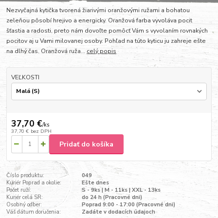
Nezvyčajná kytička tvorená žiarivými oranžovými ružami a bohatou
zeleňou pôsobí hrejivo a energicky. Oranžová farba vyvoláva pocit
šťastia a radosti, preto nám dovoľte pomôcť Vám s vyvolaním rovnakých
pocitov aj u Vami milovanej osoby. Pohľad na túto kyticu ju zahreje ešte
na dlhý čas. Oranžová ruža...
celý popis
VEĽKOSTI
37,70 €
/
ks
37,70 €
bez DPH
Pridať do košíka
Číslo produktu:
049
Kuriér Poprad a okolie:
Ešte dnes
Počet ruží:
S - 9ks | M - 11ks | XXL - 13ks
Kuriér celá SR:
do 24 h (Pracovné dni)
Osobný odber:
Poprad 9:00 - 17:00 (Pracovné dni)
Váš dátum doručenia:
Zadáte v dodacích údajoch