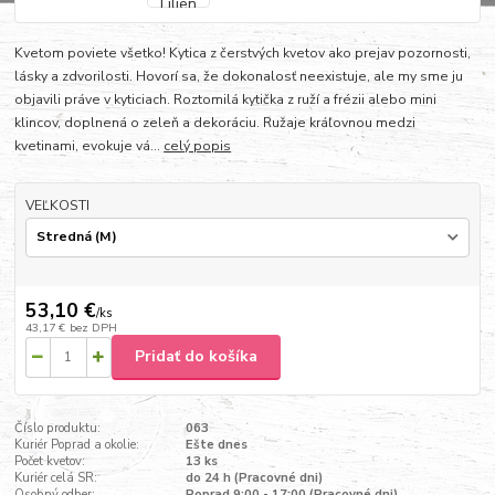
Kvetom poviete všetko! Kytica z čerstvých kvetov ako prejav pozornosti,
lásky a zdvorilosti. Hovorí sa, že dokonalosť neexistuje, ale my sme ju
objavili práve v kyticiach. Roztomilá kytička z ruží a frézii alebo mini
klincov, doplnená o zeleň a dekoráciu. Ružaje kráľovnou medzi
kvetinami, evokuje vá...
celý popis
VEĽKOSTI
53,10 €
/
ks
43,17 €
bez DPH
Pridať do košíka
Číslo produktu:
063
Kuriér Poprad a okolie:
Ešte dnes
Počet kvetov:
13 ks
Kuriér celá SR:
do 24 h (Pracovné dni)
Osobný odber:
Poprad 9:00 - 17:00 (Pracovné dni)