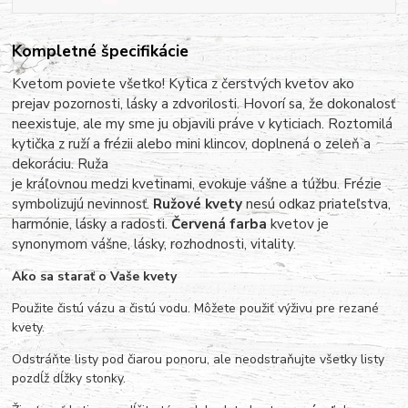
Kompletné špecifikácie
Kvetom poviete všetko! Kytica z čerstvých kvetov ako
prejav pozornosti, lásky a zdvorilosti. Hovorí sa, že dokonalosť
neexistuje, ale my sme ju objavili práve v kyticiach. Roztomilá
kytička z ruží a frézii alebo mini klincov, doplnená o zeleň a
dekoráciu. Ruža
je kráľovnou medzi kvetinami, evokuje vášne a túžbu. Frézie
symbolizujú nevinnosť.
Ružové kvety
nesú odkaz priateľstva,
harmónie, lásky a radosti.
Červená farba
kvetov je
synonymom vášne, lásky, rozhodnosti, vitality.
Ako sa starať o Vaše kvety
Použite čistú vázu a čistú vodu. Môžete použiť výživu pre rezané
kvety.
Odstráňte listy pod čiarou ponoru, ale neodstraňujte všetky listy
pozdĺž dĺžky stonky.