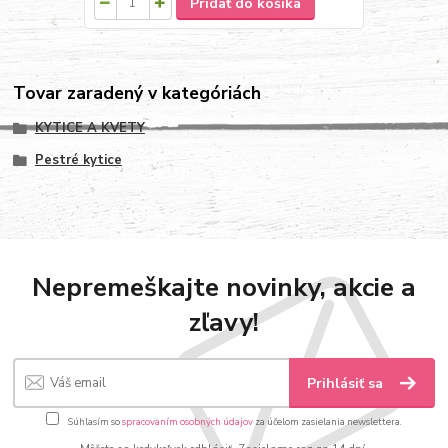
Pridať do košíka
Tovar zaradený v kategóriách
KYTICE A KVETY
Pestré kytice
Nepremeškajte novinky, akcie a
zľavy!
Prihlásiť sa
Súhlasím so
spracovaním osobných údajov
za účelom zasielania newslettera.