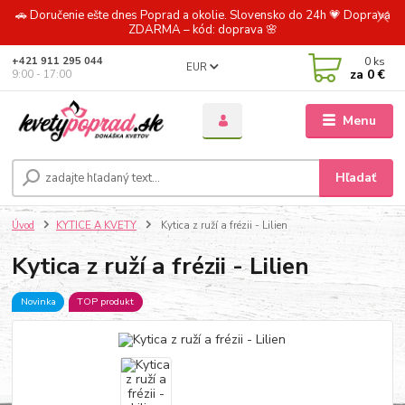
🚗 Doručenie ešte dnes Poprad a okolie. Slovensko do 24h 💗 Doprava
ZDARMA – kód: doprava 🌸
0
ks
+421 911 295 044
EUR
za
0 €
9:00 - 17:00
Menu
Hľadať
Úvod
KYTICE A KVETY
Kytica z ruží a frézii - Lilien
Kytica z ruží a frézii - Lilien
Novinka
TOP produkt