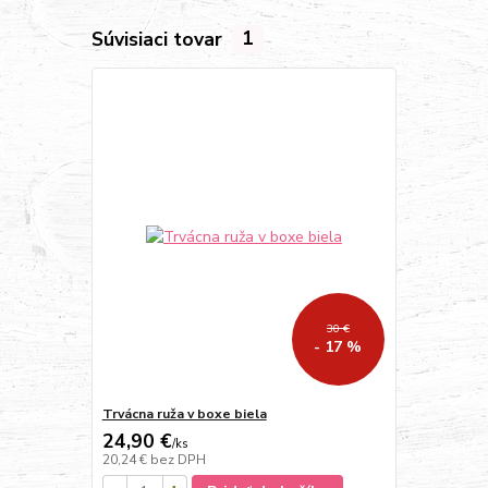
Súvisiaci tovar
1
30 €
- 17 %
Trvácna ruža v boxe biela
24,90 €
/
ks
20,24 €
bez DPH