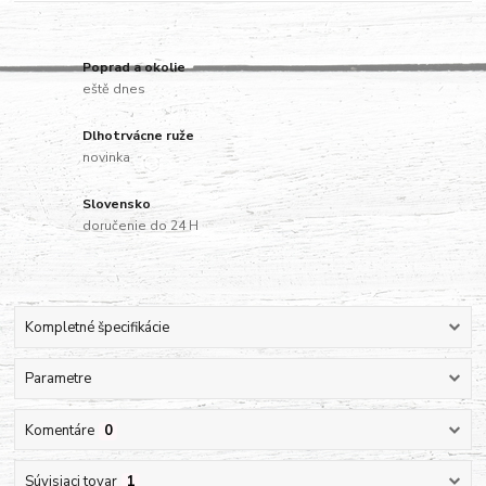
Poprad a okolie
eště dnes
Dlhotrvácne ruže
novinka
Slovensko
doručenie do 24 H
Kompletné špecifikácie
Parametre
Komentáre
0
Súvisiaci tovar
1