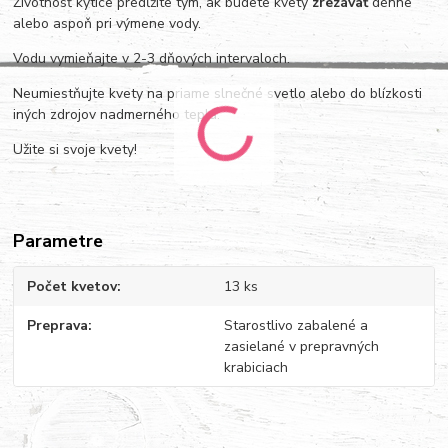
Životnosť kytice predĺžite tým, ak budete kvety
zrezávať
denne
alebo aspoň pri výmene vody.
Vodu vymieňajte v 2-3 dňových intervaloch.
Neumiestňujte kvety na priame slnečné svetlo alebo do blízkosti
iných zdrojov nadmerného tepla.
Užite si svoje kvety!
Parametre
Počet kvetov
13 ks
Preprava
Starostlivo zabalené a
zasielané v prepravných
krabiciach