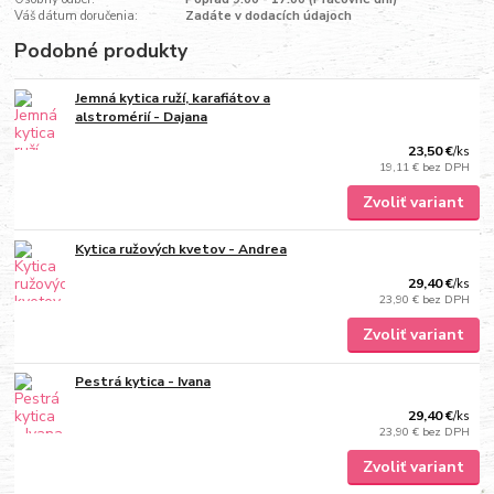
Váš dátum doručenia:
Zadáte v dodacích údajoch
Podobné produkty
Jemná kytica ruží, karafiátov a
alstromérií - Dajana
23,50 €
/
ks
19,11 €
bez DPH
Zvoliť variant
Kytica ružových kvetov - Andrea
29,40 €
/
ks
23,90 €
bez DPH
Zvoliť variant
Pestrá kytica - Ivana
29,40 €
/
ks
23,90 €
bez DPH
Zvoliť variant