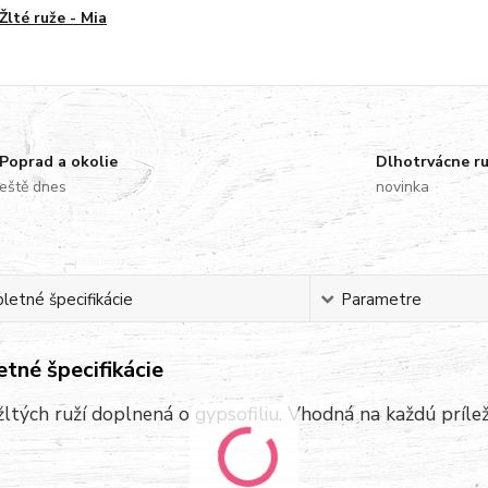
Žlté ruže - Mia
Poprad a okolie
Dlhotrvácne r
eště dnes
novinka
etné špecifikácie
Parametre
tné špecifikácie
žltých ruží doplnená o gypsofiliu. Vhodná na každú prílež