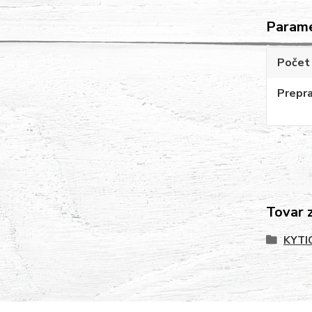
Param
Počet 
Prepr
Tovar 
KYTI