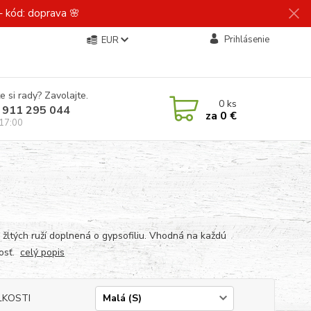
 kód: doprava 🌸
Prihlásenie
EUR
e si rady? Zavolajte.
0
ks
 911 295 044
za
0 €
 17:00
a žltých ruží doplnená o gypsofiliu. Vhodná na každú
tosť.
celý popis
ĽKOSTI