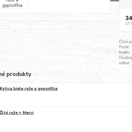
34
27,
Číslo p
Počet
kvetín:
Osobn
odber:
é produkty
Kytica biele ruže a gypsofilia
Žlté ruže + Merci