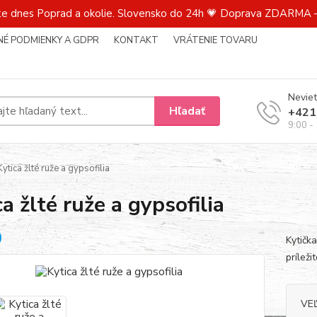
te dnes Poprad a okolie. Slovensko do 24h 💗 Doprava ZDARMA –
É PODMIENKY A GDPR
KONTAKT
VRÁTENIE TOVARU
Neviet
Hľadať
+421
9:00 -
ytica žlté ruže a gypsofilia
ca žlté ruže a gypsofilia
Kytičk
príleži
VE