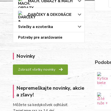
MACH. OBRAZY & MACH
DARČEKY & DEKORÁCIE
Sviečky a ezoterika
Potreby pre aranžovanie
Novinky
Podobn
Zobraziť všetky novinky
Nepremeškajte novinky, akcie
a zľavy!
Môžete sa kedykoľvek odhlásiť.
Zasielame raz za 14 dní.