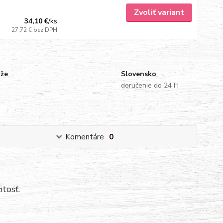
Zvoliť variant
34,10 €
/
ks
27,72 €
bez DPH
uže
Slovensko
doručenie do 24 H
Komentáre
0
itosť.