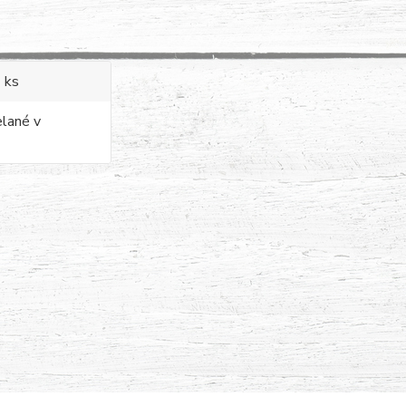
3 ks
elané v