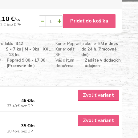
,10 €
/
ks
Pridať do košíka
72 €
bez DPH
roduktu:
342
Kuriér Poprad a okolie:
Ešte dnes
S - 7 ks | M - 9ks | XXL
Kuriér celá
do 24 h (Pracovné
- 13 ks
SR:
dni)
ý
Poprad 9:00 - 17:00
Váš dátum
Zadáte v dodacích
(Pracovné dni)
doručenia:
údajoch
Zvoliť variant
46 €
/
ks
37,40 €
bez DPH
Zvoliť variant
35 €
/
ks
28,46 €
bez DPH