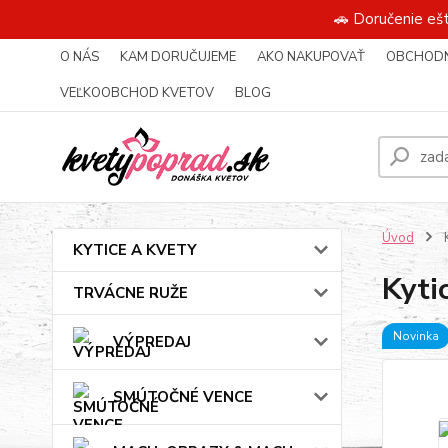
🚗 Doručenie eš
O NÁS
KAM DORUČUJEME
AKO NAKUPOVAŤ
OBCHODN
VEĽKOOBCHOD KVETOV
BLOG
Úvod
K
KYTICE A KVETY
Kyti
TRVÁCNE RUŽE
Novinka
VÝPREDAJ
SMÚTOČNÉ VENCE