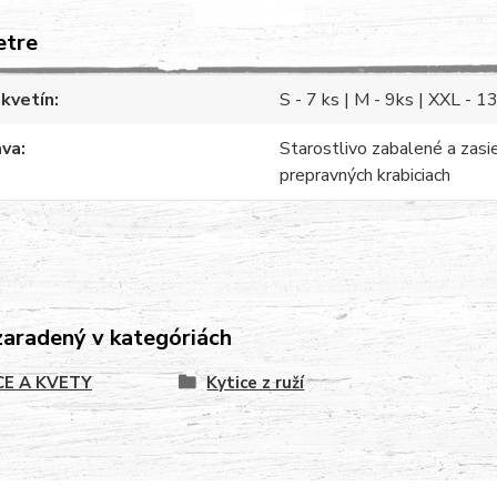
etre
kvetín
S - 7 ks | M - 9ks | XXL - 1
ava
Starostlivo zabalené a zasi
prepravných krabiciach
zaradený v kategóriách
CE A KVETY
Kytice z ruží