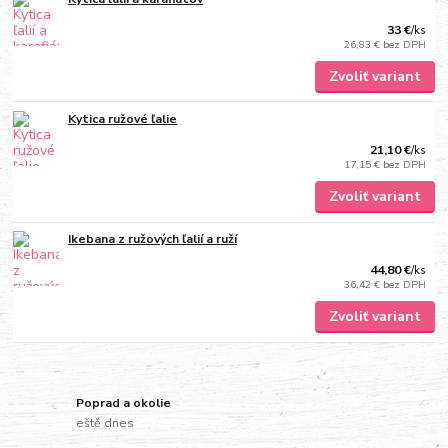
33 €
/
ks
26,83 €
bez DPH
Zvoliť variant
Kytica ružové ľalie
21,10 €
/
ks
17,15 €
bez DPH
Zvoliť variant
Ikebana z ružových ľalií a ruží
44,80 €
/
ks
36,42 €
bez DPH
Zvoliť variant
Poprad a okolie
eště dnes