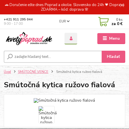
🚗 Doručenie ešte dnes Poprad a okolie. Slovensko do 24h 💗 Doprava
ZDARMA – kód: doprava 🌸
0
ks
+421 911 295 044
EUR
za
0 €
9:00 - 17:00
Menu
Hľadať
Úvod
SMÚTOČNÉ VENCE
Smútočná kytica ružovo fialová
Smútočná kytica ružovo fialová