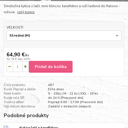
Smútočná kytica z ľaľií, mini klincov, karafiátov a ruží ladená do fialovo -
ružova.
celý popis
VEĽKOSTI
64,90 €
/
ks
52,76 €
bez DPH
Pridať do košíka
Číslo produktu:
487
Kuriér Poprad a okolie:
Ešte dnes
Počet kvetín:
S - 15ks | M - 21 ks | XXL - 29 ks
Kuriér celá SR:
do 24 h (Pracovné dni)
Osobný odber:
Poprad 9:00 - 17:00 (Pracovné dni)
Váš dátum doručenia:
Zadáte v dodacích údajoch
Podobné produkty
Kytica ľalií a karafiátov