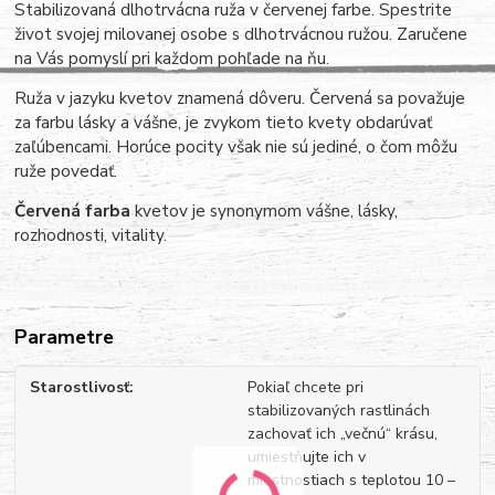
Stabilizovaná dlhotrvácna ruža v červenej farbe. Spestrite
život svojej milovanej osobe s dlhotrvácnou ružou. Zaručene
na Vás pomyslí pri každom pohľade na ňu.
Ruža v jazyku kvetov znamená dôveru. Červená sa považuje
za farbu lásky a vášne, je zvykom tieto kvety obdarúvať
zaľúbencami. Horúce pocity však nie sú jediné, o čom môžu
ruže povedať.
Červená farba
kvetov je synonymom vášne, lásky,
rozhodnosti, vitality.
Parametre
Starostlivosť
Pokiaľ chcete pri
stabilizovaných rastlinách
zachovať ich „večnú“ krásu,
umiestňujte ich v
miestnostiach s teplotou 10 –