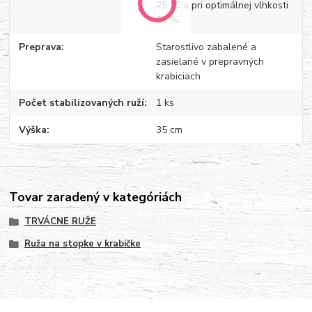
25 °C a pri optimálnej vlhkosti
65 %.
Preprava
Starostlivo zabalené a
zasielané v prepravných
krabiciach
Počet stabilizovaných ruží
1 ks
Výška
35 cm
Tovar zaradený v kategóriách
TRVÁCNE RUŽE
Ruža na stopke v krabičke