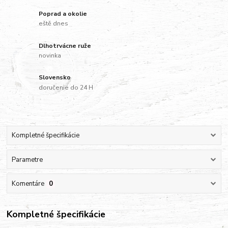
Poprad a okolie
eště dnes
Dlhotrvácne ruže
novinka
Slovensko
doručenie do 24 H
Kompletné špecifikácie
Parametre
Komentáre
0
Kompletné špecifikácie