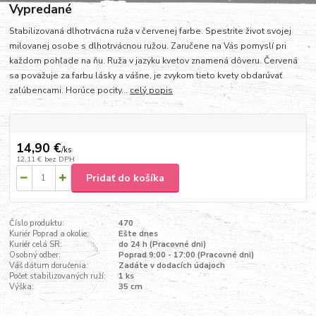
Vypredané
Stabilizovaná dlhotrvácna ruža v červenej farbe. Spestrite život svojej
milovanej osobe s dlhotrvácnou ružou. Zaručene na Vás pomyslí pri
každom pohľade na ňu. Ruža v jazyku kvetov znamená dôveru. Červená
sa považuje za farbu lásky a vášne, je zvykom tieto kvety obdarúvať
zaľúbencami. Horúce pocity...
celý popis
14,90 €
/
ks
12,11 €
bez DPH
Pridať do košíka
Číslo produktu:
470
Kuriér Poprad a okolie:
Ešte dnes
Kuriér celá SR:
do 24 h (Pracovné dni)
Osobný odber:
Poprad 9:00 - 17:00 (Pracovné dni)
Váš dátum doručenia:
Zadáte v dodacích údajoch
Počet stabilizovaných ruží:
1 ks
Výška:
35 cm