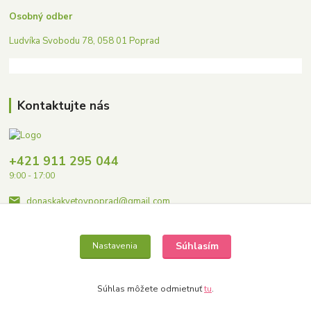
Osobný odber
Ludvíka Svobodu 78, 058 01 Poprad
Kontaktujte nás
+421 911 295 044
9:00 - 17:00
donaskakvetovpoprad@gmail.com
Súhlasím
Nastavenia
Súhlas môžete odmietnuť
tu
.
Copyright © 2023 Donaskakvetovpoprad.sk