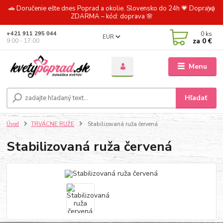
🚗 Doručenie ešte dnes Poprad a okolie. Slovensko do 24h 💗 Doprava
ZDARMA – kód: doprava 🌸
0
ks
+421 911 295 044
EUR
za
0 €
9:00 - 17:00
Menu
Hľadať
Úvod
TRVÁCNE RUŽE
Stabilizovaná ruža červená
Stabilizovaná ruža červená