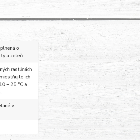
oplnená o
ety a zeleň
aných rastlinách
umiestňujte ich
10 – 25 °C a
.
elané v