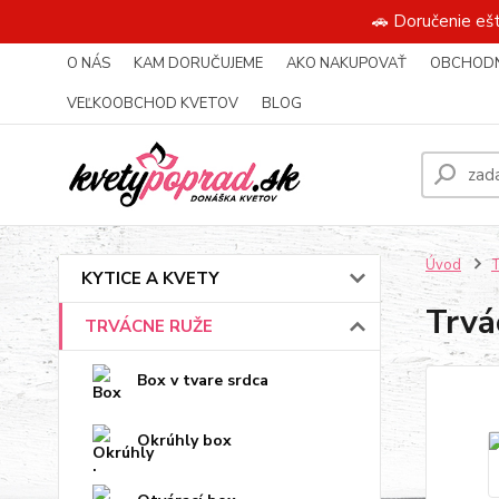
🚗 Doručenie eš
O NÁS
KAM DORUČUJEME
AKO NAKUPOVAŤ
OBCHODN
VEĽKOOBCHOD KVETOV
BLOG
Úvod
KYTICE A KVETY
Trvá
TRVÁCNE RUŽE
Box v tvare srdca
Okrúhly box