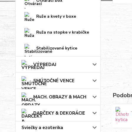
Otvárací box
Ruže a kvety v boxe
Ruža na stopke v krabičke
Stabilizované kytice
VÝPREDAJ
SMÚTOČNÉ VENCE
Podobn
MACH. OBRAZY & MACH
DARČEKY & DEKORÁCIE
Sviečky a ezoterika