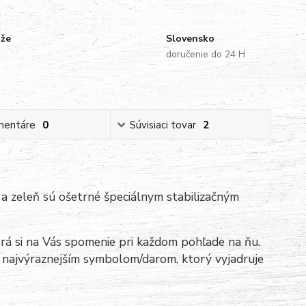
uže
Slovensko
doručenie do 24 H
mentáre
0
Súvisiaci tovar
2
a zeleň sú ošetrné špeciálnym stabilizačným
orá si na Vás spomenie pri každom pohľade na ňu.
e najvýraznejším symbolom/darom, ktorý vyjadruje