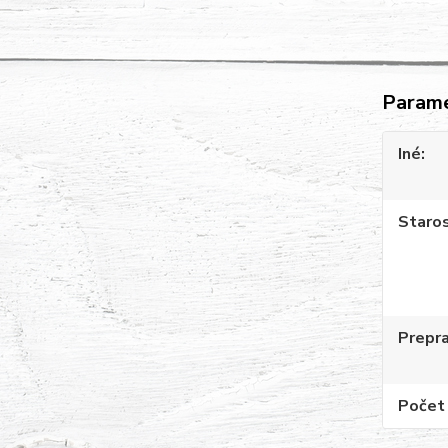
Param
Iné
Staros
Prepr
Počet 