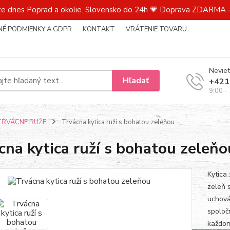
te dnes Poprad a okolie. Slovensko do 24h 💗 Doprava ZDARMA –
É PODMIENKY A GDPR
KONTAKT
VRÁTENIE TOVARU
Neviet
Hľadať
+421
9:00 -
TRVÁCNE RUŽE
Trvácna kytica ruží s bohatou zeleňou
cna kytica ruží s bohatou zeleňo
Kytica 
zeleň 
uchová 
spoloč
každom