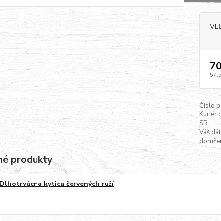
VE
70
57,
Číslo p
Kuriér 
SR:
Váš dá
doručen
é produkty
Dlhotrvácna kytica červených ruží