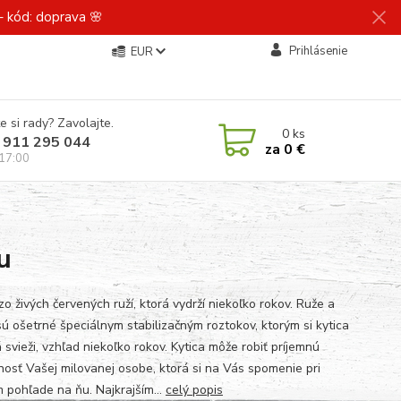
 kód: doprava 🌸
Prihlásenie
EUR
e si rady? Zavolajte.
0
ks
 911 295 044
za
0 €
 17:00
u
zo živých červených ruží, ktorá vydrží niekoľko rokov. Ruže a
sú ošetrné špeciálnym stabilizačným roztokov, ktorým si kytica
svieži, vzhľad niekoľko rokov. Kytica môže robiť príjemnú
nosť Vašej milovanej osobe, ktorá si na Vás spomenie pri
 pohľade na ňu. Najkrajším...
celý popis