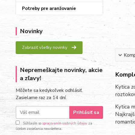
Potreby pre aranžovanie
Novinky
Zobraziť všetky novinky
Kompl
Nepremeškajte novinky, akcie
Komple
a zľavy!
Kytica z
Môžete sa kedykoľvek odhlásiť.
roztokov
Zasielame raz za 14 dní.
Kytica m
Prihlásiť sa
Najkrajš
romantic
Súhlasím so
spracovaním osobných údajov
za
účelom zasielania newslettera.