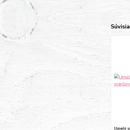
Súvisia
Umelý s