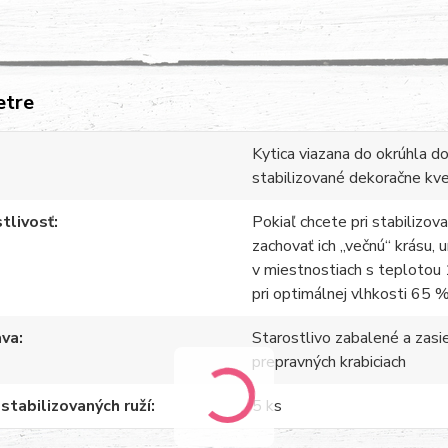
etre
Kytica viazana do okrúhla d
stabilizované dekoračne kv
tlivosť
Pokiaľ chcete pri stabilizov
zachovať ich „večnú“ krásu, 
v miestnostiach s teplotou 
pri optimálnej vlhkosti 65 %
ava
Starostlivo zabalené a zasi
prepravných krabiciach
stabilizovaných ruží
5 ks