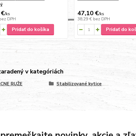
vý
 €
47,10 €
/
ks
/
ks
bez DPH
38,29 €
bez DPH
Pridať do košíka
Pridať do ko
zaradený v kategóriách
CNE RUŽE
Stabilizované kytice
premeškajte novinky, akcie a zľa