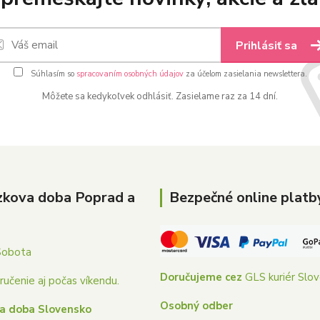
Prihlásiť sa
Súhlasím so
spracovaním osobných údajov
za účelom zasielania newslettera.
Môžete sa kedykoľvek odhlásiť. Zasielame raz za 14 dní.
zkova doba Poprad a
Bezpečné online platb
Sobota
Doručujeme cez
GLS kuriér Slo
učenie aj počas víkendu.
Osobný odber
a doba Slovensko