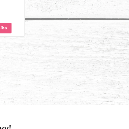
šíka
vy!