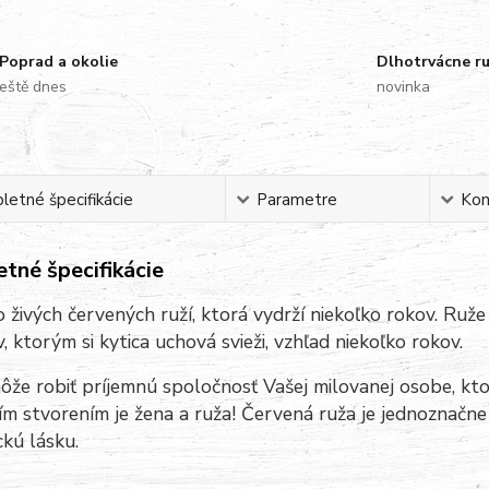
Poprad a okolie
Dlhotrvácne r
eště dnes
novinka
etné špecifikácie
Parametre
Ko
tné špecifikácie
o živých červených ruží, ktorá vydrží niekoľko rokov.
Ruže 
, ktorým si kytica uchová svieži, vzhľad niekoľko rokov.
ôže robiť príjemnú spoločnosť Vašej milovanej osobe, kt
ím stvorením je žena a ruža! Červená ruža je jednoznačn
kú lásku.