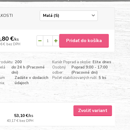
ĽKOSTI
,80 €
/
ks
Pridať do košíka
56 €
bez DPH
roduktu:
200
Kuriér Poprad a okolie:
Ešte dnes
celá
do 24 h (Pracovné
Osobný
Poprad 9:00 - 17:00
dni)
odber:
(Pracovné dni)
tum
Zadáte v dodacích
Počet stabilizovaných ruží:
5 ks
ia:
údajoch
Zvoliť variant
53,10 €
/
ks
43,17 €
bez DPH