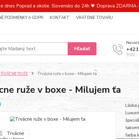
te dnes Poprad a okolie. Slovensko do 24h 💗 Doprava ZDARMA –
É PODMIENKY A GDPR
KONTAKT
VRÁTENIE TOVARU
Neviet
Hľadať
+421
9:00 -
TRVÁCNE RUŽE
Trvácne ruže v boxe - Milujem ťa
cne ruže v boxe - Milujem ťa
Láska 
Luxusn
špeciá
takomt
farba 