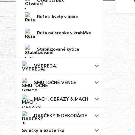
Otvárací box
Ruže a kvety v boxe
Ruža na stopke v krabičke
Stabilizované kytice
VÝPREDAJ
SMÚTOČNÉ VENCE
MACH. OBRAZY & MACH
DARČEKY & DEKORÁCIE
Sviečky a ezoterika