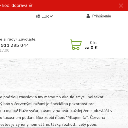
 kód: doprava 🌸
Prihlásenie
EUR
e si rady? Zavolajte.
0
ks
 911 295 044
za
0 €
 17:00
je poéziou zmyslov a my máme tip ako tie zmysli poláskať.
ý box s červenými ružami je špeciálna pozornosť pre
lnu osobu! Ruže vyčaria úsmev na tvári každej žene, obzvlášť v
o luxusnom podaní. Box zdobí nápis "MIlujem ťa". Červená
kvetov je synonymom vášne, lásky, rozhod...
celý popis