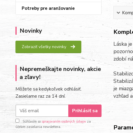
Potreby pre aranžovanie
Kompl
Novinky
Komple
Láska je
Zobraziť všetky novinky
pozornos
zdobí ná
Nepremeškajte novinky, akcie
Stabiliz
a zľavy!
Stabiliz
je miazg
Môžete sa kedykoľvek odhlásiť.
vzhľad a
Zasielame raz za 14 dní.
Prihlásiť sa
Súhlasím so
spracovaním osobných údajov
za
Param
účelom zasielania newslettera.