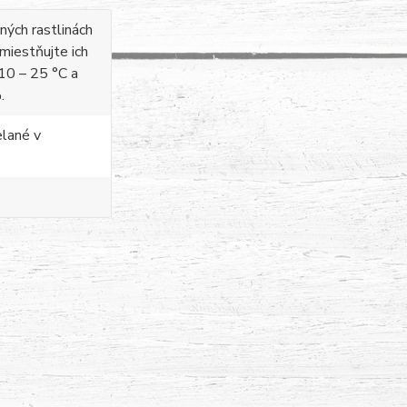
aných rastlinách
umiestňujte ich
10 – 25 °C a
.
elané v