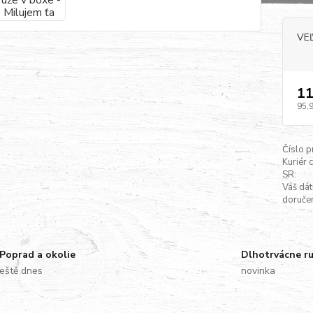
VE
11
95,
Číslo p
Kuriér 
SR:
Váš dá
doručen
Poprad a okolie
Dlhotrvácne r
eště dnes
novinka