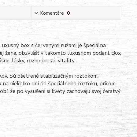
Komentáre
0
 Luxusný box s červenými ružami je špeciálna
dej žene, obzvlášť v takomto luxusnom podaní. Box
e, lásky, rozhodnosti, vitality.
okov. Sú ošetrené stabilizačným roztokom.
ia na niekoľko dní do špeciálneho roztoku, pričom
í, že po vysušení si kvety zachovajú svoj čerstvý