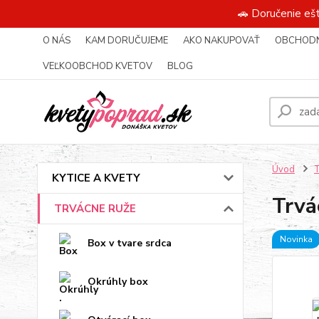
🚗 Doručenie eš
O NÁS
KAM DORUČUJEME
AKO NAKUPOVAŤ
OBCHODN
VEĽKOOBCHOD KVETOV
BLOG
Úvod
KYTICE A KVETY
Trvá
TRVÁCNE RUŽE
Novinka
Box v tvare srdca
Okrúhly box