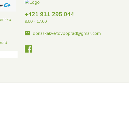
+421 911 295 044
vensko
9:00 - 17:00
donaskakvetovpoprad@gmail.com
prad