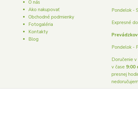
O nás
Ako nakupovať
Pondelok - 
Obchodné podmienky
Expresné dor
Fotogaléria
Kontakty
Prevádzkov
Blog
Pondelok - 
Doručenie v 
v čase
9:00 
presnej hodi
nedoručuje
Copyright © 2023 Donaskakvetovpoprad.sk