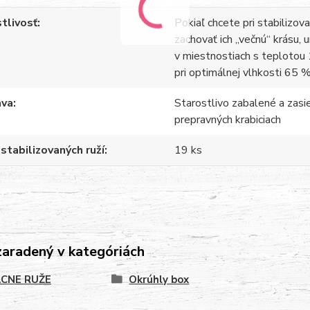
tlivosť
Pokiaľ chcete pri stabilizov
zachovať ich „večnú“ krásu, 
v miestnostiach s teplotou 
pri optimálnej vlhkosti 65 %
ava
Starostlivo zabalené a zasi
prepravných krabiciach
stabilizovaných ruží
19 ks
zaradený v kategóriách
CNE RUŽE
Okrúhly box