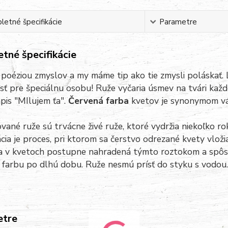
etné špecifikácie
Parametre
tné špecifikácie
 poéziou zmyslov a my máme tip ako tie zmysli poláskať.
ť pre špeciálnu osobu! Ruže vyčaria úsmev na tvári kaž
pis "MIlujem ťa".
Červená farba
kvetov je synonymom vášn
ované ruže sú trvácne živé ruže, ktoré vydržia niekoľko r
ácia je proces, pri ktorom sa čerstvo odrezané kvety vlož
a v kvetoch postupne nahradená týmto roztokom a spôsob
 farbu po dlhú dobu. Ruže nesmú prísť do styku s vodou.
etre