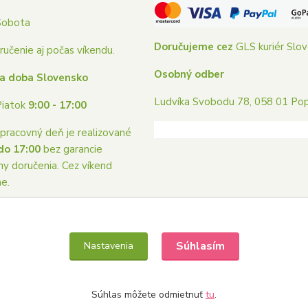
Sobota
Doručujeme cez
GLS kuriér Slo
učenie aj počas víkendu.
Osobný odber
a doba Slovensko
Ludvíka Svobodu 78, 058 01 Po
Piatok
9:00 - 17:00
pracovný deň je realizované
do 17:00
bez garancie
ny doručenia. Cez víkend
me.
Súhlasím
Nastavenia
Súhlas môžete odmietnuť
tu
.