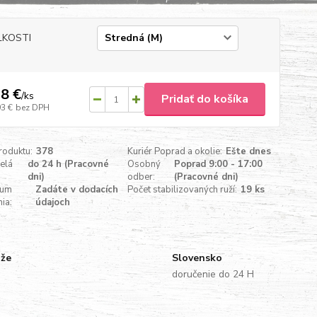
ĽKOSTI
8 €
/
ks
Pridať do košíka
93 €
bez DPH
roduktu:
378
Kuriér Poprad a okolie:
Ešte dnes
celá
do 24 h (Pracovné
Osobný
Poprad 9:00 - 17:00
dni)
odber:
(Pracovné dni)
tum
Zadáte v dodacích
Počet stabilizovaných ruží:
19 ks
ia:
údajoch
uže
Slovensko
doručenie do 24 H