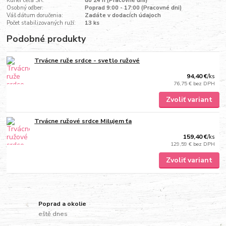
Kuriér celá SR:
do 24 h (Pracovné dni)
Osobný odber:
Poprad 9:00 - 17:00 (Pracovné dni)
Váš dátum doručenia:
Zadáte v dodacích údajoch
Počet stabilizovaných ruží:
13 ks
Podobné produkty
Trvácne ruže srdce - svetlo ružové
94,40 €
/
ks
76,75 €
bez DPH
Zvoliť variant
Trvácne ružové srdce Milujem ťa
159,40 €
/
ks
129,59 €
bez DPH
Zvoliť variant
Poprad a okolie
eště dnes