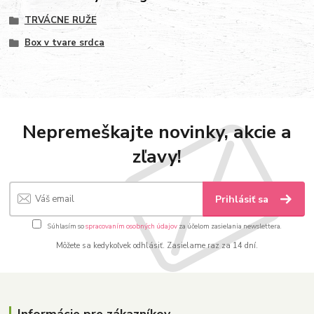
TRVÁCNE RUŽE
Box v tvare srdca
Nepremeškajte novinky, akcie a
zľavy!
Prihlásiť sa
Súhlasím so
spracovaním osobných údajov
za účelom zasielania newslettera.
Môžete sa kedykoľvek odhlásiť. Zasielame raz za 14 dní.
Informácie pre zákazníkov