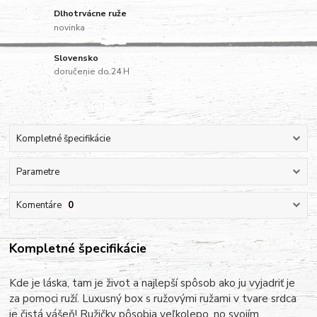
Dlhotrvácne ruže
novinka
Slovensko
doručenie do 24 H
Kompletné špecifikácie
Parametre
Komentáre
0
Kompletné špecifikácie
Kde je láska, tam je život a najlepší spôsob ako ju vyjadriť je
za pomoci ruží. Luxusný box s ružovými ružami v tvare srdca
je čistá vášeň! Ružičky pôsobia veľkolepo, no svojím