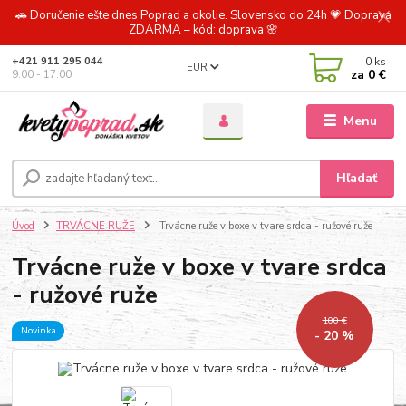
🚗 Doručenie ešte dnes Poprad a okolie. Slovensko do 24h 💗 Doprava
ZDARMA – kód: doprava 🌸
0
ks
+421 911 295 044
EUR
za
0 €
9:00 - 17:00
Menu
Hľadať
Úvod
TRVÁCNE RUŽE
Trvácne ruže v boxe v tvare srdca - ružové ruže
Trvácne ruže v boxe v tvare srdca
- ružové ruže
100 €
Novinka
- 20 %