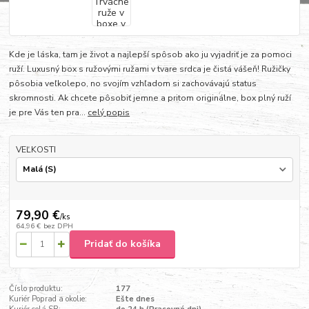
Kde je láska, tam je život a najlepší spôsob ako ju vyjadriť je za pomoci
ruží. Luxusný box s ružovými ružami v tvare srdca je čistá vášeň! Ružičky
pôsobia veľkolepo, no svojím vzhľadom si zachovávajú status
skromnosti. Ak chcete pôsobiť jemne a pritom originálne, box plný ruží
je pre Vás ten pra...
celý popis
VEĽKOSTI
79,90 €
/
ks
64,96 €
bez DPH
Pridať do košíka
Číslo produktu:
177
Kuriér Poprad a okolie:
Ešte dnes