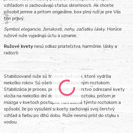
vzhľadom si zachovávajú status skromnosti. Ak chcete
pôsobiť jemne a pritom originálne, box plný ruží je pre Vás
ten pravý.
Symbol elegancie, ženskosti, nehy, začiatku lásky.
Horúce
ružové ruže vyjadrujú úctu a uznanie.
Ružové kvety
nesú odkaz priateľstva, harmónie, lásky a
radosti.
Stabilizované ruže sú trvácne živé ruže, ktoré vydržia
niekoľko rokov. Sú ošetrené stabilizačným roztokom.
Stabilizácia je proces, pri ktorom sa čerstvo odrezané kvety
vložia na niekoľko dní do špeciálneho roztoku, pričom je
miazga v kvetoch postupne nahradená týmto roztokom a
spôsobí, že po vysušení si kvety zachovajú svoj čerstvý
vzhľad a farbu po dlhú dobu. Ruže nesmú prísť do styku s
vodou.