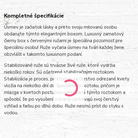
Kompletné špecifikácie
Úsmev je začiatok lásky a preto svoju milovanú osobu
obdarujte týmto elegantným boxom. Luxusný zamatový
čierny box s červenými ružami je špeciálna pozornosť pre
špeciálnu osobu! Ruže vyčaria úsmev na tvári každej žene,
obzvlášť v takomto luxusnom podaní.
Stabilizované ruže sú trvácne živé ruže, ktoré vydržia
niekoľko rokov. Sú ošetrené stabilizačným roztokom.
Stabilizácia je proces, pri ktorom sa čerstvo odrezané kvety
vložia na niekoľko dní do špeciálneho roztoku, pričom je
miazga v kvetoch postupne nahradená týmto roztokom a
spôsobí, že po vysušení si kvety zachovajú svoj čerstvý
vzhľad a farbu po dlhú dobu. Ruže nesmú prísť do styku s
vodou.