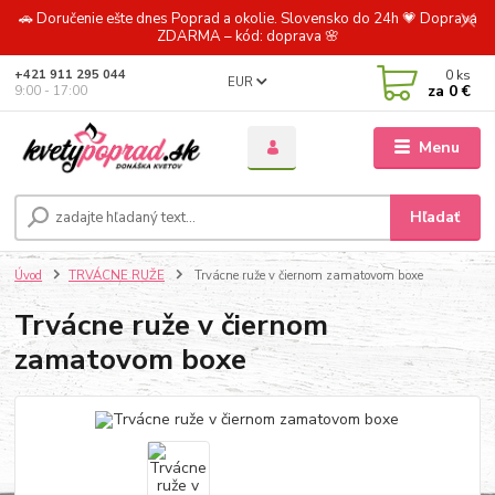
🚗 Doručenie ešte dnes Poprad a okolie. Slovensko do 24h 💗 Doprava
ZDARMA – kód: doprava 🌸
0
ks
+421 911 295 044
EUR
za
0 €
9:00 - 17:00
Menu
Hľadať
Úvod
TRVÁCNE RUŽE
Trvácne ruže v čiernom zamatovom boxe
Trvácne ruže v čiernom
zamatovom boxe