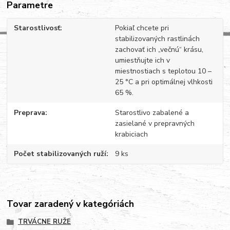
Parametre
Starostlivosť
Pokiaľ chcete pri
stabilizovaných rastlinách
zachovať ich „večnú“ krásu,
umiestňujte ich v
miestnostiach s teplotou 10 –
25 °C a pri optimálnej vlhkosti
65 %.
Preprava
Starostlivo zabalené a
zasielané v prepravných
krabiciach
Počet stabilizovaných ruží
9 ks
Tovar zaradený v kategóriách
TRVÁCNE RUŽE