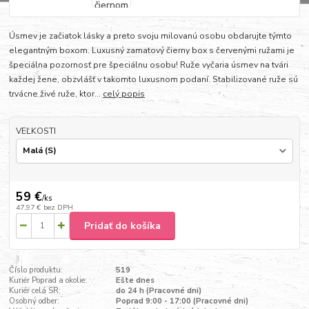
Úsmev je začiatok lásky a preto svoju milovanú osobu obdarujte týmto
elegantným boxom. Luxusný zamatový čierny box s červenými ružami je
špeciálna pozornosť pre špeciálnu osobu! Ruže vyčaria úsmev na tvári
každej žene, obzvlášť v takomto luxusnom podaní. Stabilizované ruže sú
trvácne živé ruže, ktor...
celý popis
VEĽKOSTI
59 €
/
ks
47,97 €
bez DPH
Pridať do košíka
Číslo produktu:
519
Kuriér Poprad a okolie:
Ešte dnes
Kuriér celá SR:
do 24 h (Pracovné dni)
Osobný odber:
Poprad 9:00 - 17:00 (Pracovné dni)