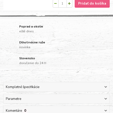
Pridať do košíka
Poprad a okolie
eště dnes
Dlhotrvácne ruže
novinka
Slovensko
doručenie do 24 H
Kompletné špecifikácie
Parametre
Komentáre
0