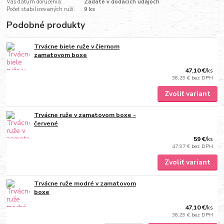
Váš dátum doručenia:
Zadáte v dodacích údajoch
Počet stabilizovaných ruží:
9 ks
Podobné produkty
Trvácne biele ruže v čiernom
zamatovom boxe
47,10 €
/
ks
38,29 €
bez DPH
Zvoliť variant
Trvácne ruže v zamatovom boxe -
červené
59 €
/
ks
47,97 €
bez DPH
Zvoliť variant
Trvácne ruže modré v zamatovom
boxe
47,10 €
/
ks
38,29 €
bez DPH