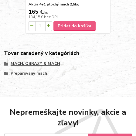
Akcia 4+1 plochý mach 2,5kg
165 €
/
ks
134,15 €
bez DPH
Pridať do košíka
Tovar zaradený v kategóriách
MACH. OBRAZY & MACH
Preparovaný mach
Nepremeškajte novinky, akcie a
zľavy!