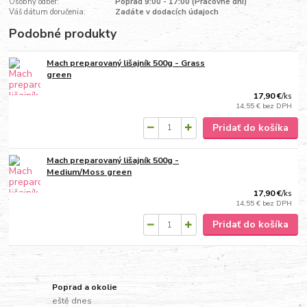
Osobný odber:
Poprad 9:00 - 17:00 (Pracovné dni)
Váš dátum doručenia:
Zadáte v dodacích údajoch
Podobné produkty
Mach preparovaný lišajník 500g - Grass
green
17,90 €
/
ks
14,55 €
bez DPH
Pridať do košíka
Mach preparovaný lišajník 500g -
Medium/Moss green
17,90 €
/
ks
14,55 €
bez DPH
Pridať do košíka
Poprad a okolie
eště dnes