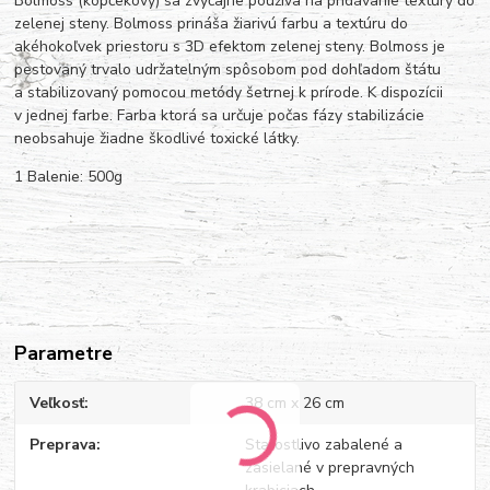
Bolmoss (kopčekový) sa zvyčajne používa na pridávanie textúry do
zelenej steny. Bolmoss prináša žiarivú farbu a textúru do
akéhokoľvek priestoru s 3D efektom zelenej steny. Bolmoss je
pestovaný trvalo udržatelným spôsobom pod dohľadom štátu
a stabilizovaný pomocou metódy šetrnej k prírode. K dispozícii
v jednej farbe. Farba ktorá sa určuje počas fázy stabilizácie
neobsahuje žiadne škodlivé toxické látky.
1 Balenie: 500g
Parametre
Veľkosť
38 cm x 26 cm
Preprava
Starostlivo zabalené a
zasielané v prepravných