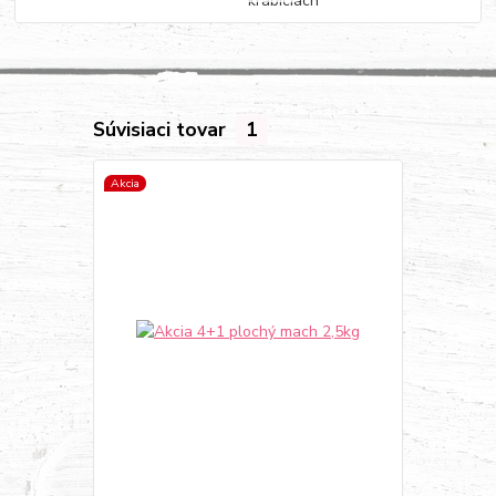
krabiciach
Súvisiaci tovar
1
Akcia