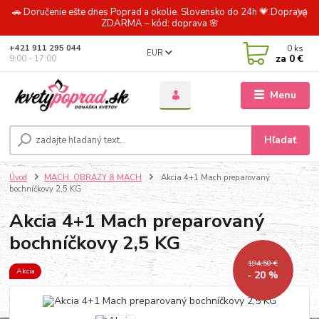
🚗 Doručenie ešte dnes Poprad a okolie. Slovensko do 24h 💗 Doprava
ZDARMA – kód: doprava 🌸
0
ks
+421 911 295 044
EUR
za
0 €
9:00 - 17:00
Menu
Hľadať
Úvod
MACH. OBRAZY & MACH
Akcia 4+1 Mach preparovaný
bochníčkovy 2,5 KG
Akcia 4+1 Mach preparovaný
bochníčkovy 2,5 KG
194,50 €
Akcia
- 20 %