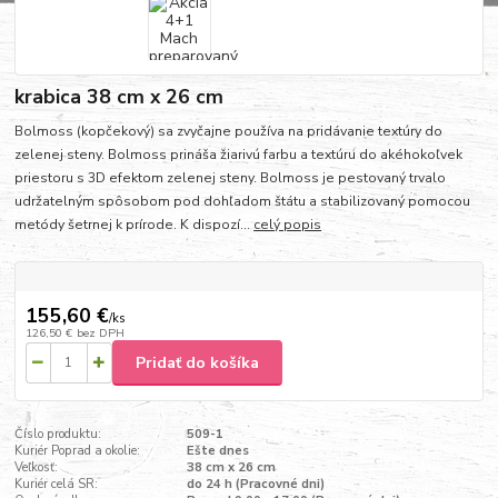
krabica 38 cm x 26 cm
Bolmoss (kopčekový) sa zvyčajne používa na pridávanie textúry do
zelenej steny. Bolmoss prináša žiarivú farbu a textúru do akéhokoľvek
priestoru s 3D efektom zelenej steny. Bolmoss je pestovaný trvalo
udržatelným spôsobom pod dohľadom štátu a stabilizovaný pomocou
metódy šetrnej k prírode. K dispozí...
celý popis
155,60 €
/
ks
126,50 €
bez DPH
Pridať do košíka
Číslo produktu:
509-1
Kuriér Poprad a okolie:
Ešte dnes
Veľkosť:
38 cm x 26 cm
Kuriér celá SR:
do 24 h (Pracovné dni)