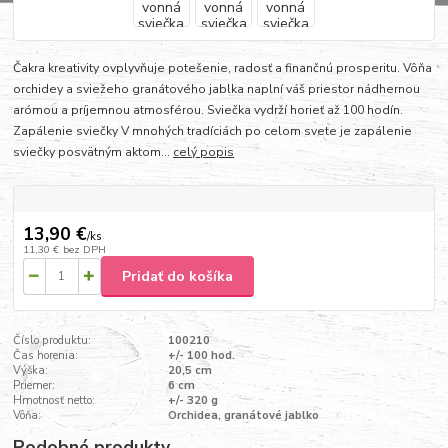
Čakra kreativity ovplyvňuje potešenie, radosť a finančnú prosperitu. Vôňa
orchidey a sviežeho granátového jablka naplní váš priestor nádhernou
arómou a príjemnou atmosférou. Sviečka vydrží horieť až 100 hodín.
Zapálenie sviečky V mnohých tradíciách po celom svete je zapálenie
sviečky posvätným aktom...
celý popis
13,90 €
/
ks
11,30 €
bez DPH
Pridať do košíka
Číslo produktu:
100210
Čas horenia:
+/- 100 hod.
Výška:
20,5 cm
Priemer:
6 cm
Hmotnosť netto:
+/- 320 g
Vôňa:
Orchidea, granátové jablko
Podobné produkty