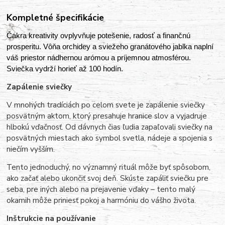
Kompletné špecifikácie
Čakra kreativity ovplyvňuje potešenie, radosť a finančnú
prosperitu. Vôňa orchidey a sviežeho granátového jablka naplní
váš priestor nádhernou arómou a príjemnou atmosférou.
Sviečka vydrží horieť až 100 hodín.
Zapálenie sviečky
V mnohých tradíciách po celom svete je zapálenie sviečky
posvätným aktom, ktorý presahuje hranice slov a vyjadruje
hlbokú vďačnosť. Od dávnych čias ľudia zapaľovali sviečky na
posvätných miestach ako symbol svetla, nádeje a spojenia s
niečím vyšším.
Tento jednoduchý, no významný rituál môže byť spôsobom,
ako začať alebo ukončiť svoj deň. Skúste zapáliť sviečku pre
seba, pre iných alebo na prejavenie vďaky – tento malý
okamih môže priniesť pokoj a harmóniu do vášho života.
Inštrukcie na používanie