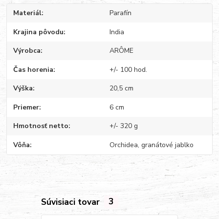
Materiál
Parafín
Krajina pôvodu
India
Výrobca
ARÔME
Čas horenia
+/- 100 hod.
Výška
20,5 cm
Priemer
6 cm
Hmotnosť netto
+/- 320 g
Vôňa
Orchidea, granátové jablko
Súvisiaci tovar
3