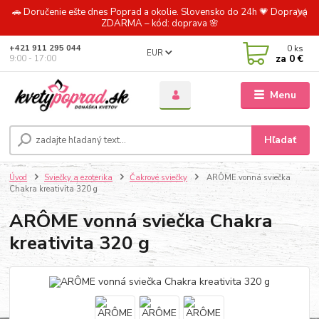
🚗 Doručenie ešte dnes Poprad a okolie. Slovensko do 24h 💗 Doprava
ZDARMA – kód: doprava 🌸
0
ks
+421 911 295 044
EUR
za
0 €
9:00 - 17:00
Menu
Hľadať
Úvod
Sviečky a ezoterika
Čakrové sviečky
ARÔME vonná sviečka
Chakra kreativita 320 g
ARÔME vonná sviečka Chakra
kreativita 320 g