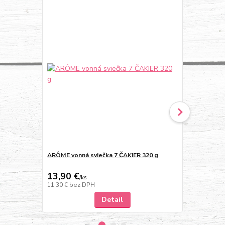
ARÔME vonná sviečka 7 ČAKIER 320 g
ARÔME vonná
13,90 €
13,90 €
/
ks
/
k
11,30 €
bez DPH
11,30 €
bez 
Detail