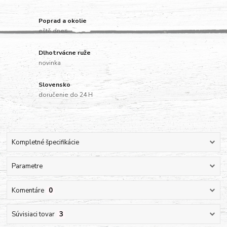
Poprad a okolie
eště dnes
Dlhotrvácne ruže
novinka
Slovensko
doručenie do 24 H
Kompletné špecifikácie
Parametre
Komentáre
0
Súvisiaci tovar
3