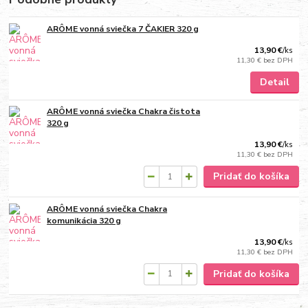
ARÔME vonná sviečka 7 ČAKIER 320 g
13,90 €
/
ks
11,30 €
bez DPH
Detail
ARÔME vonná sviečka Chakra čistota
320 g
13,90 €
/
ks
11,30 €
bez DPH
Pridať do košíka
ARÔME vonná sviečka Chakra
komunikácia 320 g
13,90 €
/
ks
11,30 €
bez DPH
Pridať do košíka