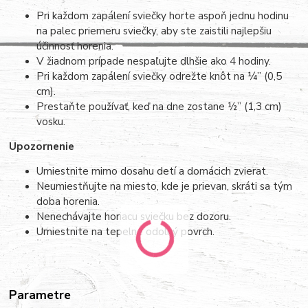
Pri každom zapálení sviečky horte aspoň jednu hodinu
na palec priemeru sviečky, aby ste zaistili najlepšiu
účinnosť horenia.
V žiadnom prípade nespaľujte dlhšie ako 4 hodiny.
Pri každom zapálení sviečky odrežte knôt na ¼” (0,5
cm).
Prestaňte používať, keď na dne zostane ½” (1,3 cm)
vosku.
Upozornenie
Umiestnite mimo dosahu detí a domácich zvierat.
Neumiestňujte na miesto, kde je prievan, skráti sa tým
doba horenia.
Nenechávajte horiacu sviečku bez dozoru.
Umiestnite na tepelne odolný povrch.
Parametre