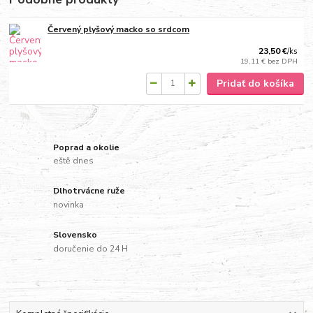
Červený plyšový macko so srdcom
23,50 €
/
ks
19,11 €
bez DPH
Pridať do košíka
Poprad a okolie
eště dnes
Dlhotrvácne ruže
novinka
Slovensko
doručenie do 24 H