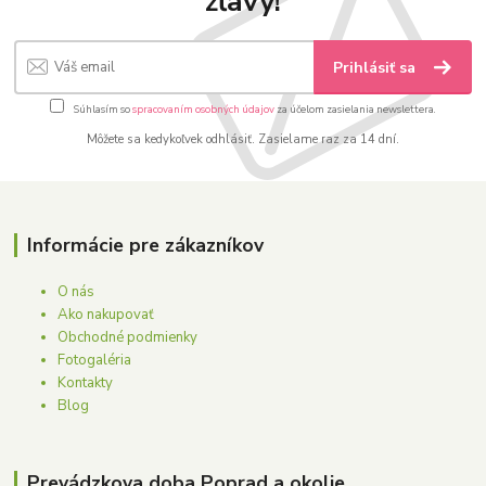
zľavy!
Prihlásiť sa
Súhlasím so
spracovaním osobných údajov
za účelom zasielania newslettera.
Môžete sa kedykoľvek odhlásiť. Zasielame raz za 14 dní.
Informácie pre zákazníkov
O nás
Ako nakupovať
Obchodné podmienky
Fotogaléria
Kontakty
Blog
Prevádzkova doba Poprad a okolie