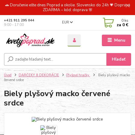
🚗 Doručenie ešte dnes Poprad a okolie. Slovensko do 24h 💗 Doprava
ZDARMA – kód: doprava 🌸
0
ks
+421 911 295 044
EUR
za
0 €
9:00 - 17:00
Menu
Hľadať
Úvod
DARČEKY & DEKORÁCIE
Plyšové hračky
Biely plyšový macko
červené srdce
Biely plyšový macko červené
srdce