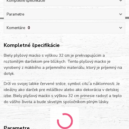
Kompletné špecifikácie
Parametre
Komentáre
0
Kompletné špecifikácie
Biely plyšový macko s výškou 32 cm je prekvapujúcim a
roztomilým darčekom pre blízkych. Tento plyšový macko je
vyrobený z mäkkého a príjemného materiálu, ktorý je príjemný na
dotyk.
Drží vo svojej labke červené srdce, symbol citu a náklonnosti. Je
ideálny ako darček pre miláčikov alebo ako dekorácia v detskej
izbe. Biely plyšový macko s výškou 32 cm prinesie radosť a teplo
do vášho života a bude skvelým spoločníkom plným lásky.
Parametre