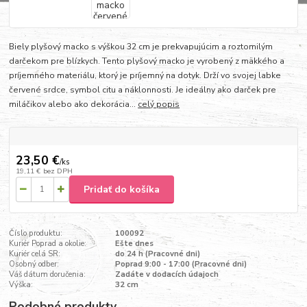
Biely plyšový macko s výškou 32 cm je prekvapujúcim a roztomilým
darčekom pre blízkych. Tento plyšový macko je vyrobený z mäkkého a
príjemného materiálu, ktorý je príjemný na dotyk. Drží vo svojej labke
červené srdce, symbol citu a náklonnosti. Je ideálny ako darček pre
miláčikov alebo ako dekorácia...
celý popis
23,50 €
/
ks
19,11 €
bez DPH
Pridať do košíka
Číslo produktu:
100092
Kuriér Poprad a okolie:
Ešte dnes
Kuriér celá SR:
do 24 h (Pracovné dni)
Osobný odber:
Poprad 9:00 - 17:00 (Pracovné dni)
Váš dátum doručenia:
Zadáte v dodacích údajoch
Výška:
32 cm
Podobné produkty