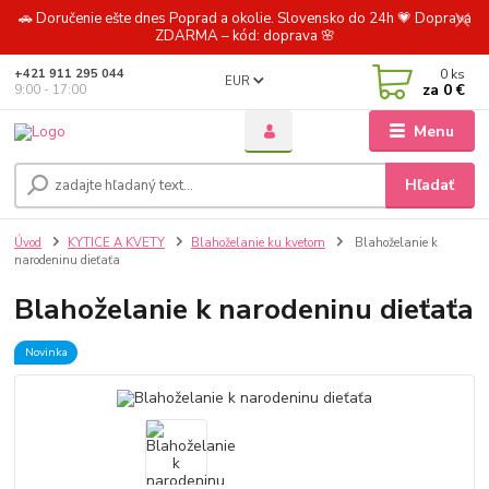
🚗 Doručenie ešte dnes Poprad a okolie. Slovensko do 24h 💗 Doprava
ZDARMA – kód: doprava 🌸
0
ks
+421 911 295 044
EUR
za
0 €
9:00 - 17:00
Menu
Hľadať
Úvod
KYTICE A KVETY
Blahoželanie ku kvetom
Blahoželanie k
narodeninu dieťaťa
Blahoželanie k narodeninu dieťaťa
Novinka