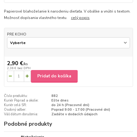
Papierové blahoželanie k narodeniu dieťaťa. V obálke a vnútri s textom.
Možnosť dopísania vlastného textu.
celý popis
PRE KOHO
2,90 €
/
ks
2,36 €
bez DPH
Pridať do košíka
Číslo produktu:
882
Kuriér Poprad a okolie:
Ešte dnes
Kuriér celá SR:
do 24 h (Pracovné dni)
Osobný odber:
Poprad 9:00 - 17:00 (Pracovné dni)
Váš dátum doručenia:
Zadáte v dodacích údajoch
Podobné produkty
Blahoželanie