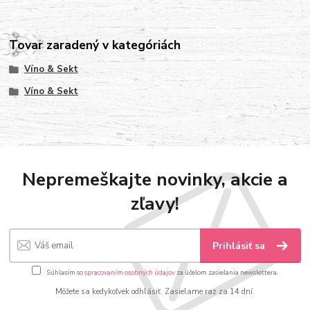
Tovar zaradený v kategóriách
Víno & Sekt
Víno & Sekt
Nepremeškajte novinky, akcie a
zľavy!
Prihlásiť sa
Súhlasím so
spracovaním osobných údajov
za účelom zasielania newslettera.
Môžete sa kedykoľvek odhlásiť. Zasielame raz za 14 dní.