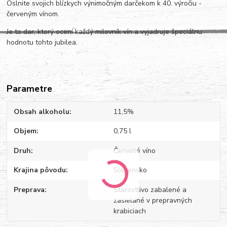
Oslnite svojich blízkych výnimočným darčekom k 40. výročiu -
červeným vínom.
Je to dar, ktorý ocení každý milovník vín a vyjadruje špeciálnu
hodnotu tohto jubilea.
Parametre
Obsah alkoholu
11,5%
Objem
0,75 l
Druh
Červené víno
Krajina pôvodu
Slovensko
Preprava
Starostlivo zabalené a
zasielané v prepravných
krabiciach