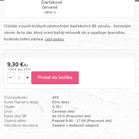
Oslnite svojich blízkych výnimočným darčekom k 40. výročiu - červeným
vínom. Je to dar, ktorý ocení každý milovník vín a vyjadruje špeciálnu
hodnotu tohto jubilea.
celý popis
9,30 €
/
ks
7,56 €
bez DPH
Pridať do košíka
Číslo produktu:
459
Kuriér Poprad a okolie:
Ešte dnes
Objem:
0,75 l
Druh:
Červené víno
Kuriér celá SR:
do 24 h (Pracovné dni)
Osobný odber:
Poprad 9:00 - 17:00 (Pracovné dni)
Váš dátum doručenia:
Zadáte v dodacích údajoch