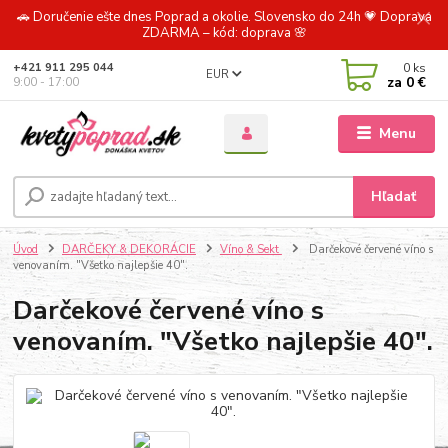
🚗 Doručenie ešte dnes Poprad a okolie. Slovensko do 24h 💗 Doprava
ZDARMA – kód: doprava 🌸
0
ks
+421 911 295 044
EUR
za
0 €
9:00 - 17:00
Menu
Hľadať
Úvod
DARČEKY & DEKORÁCIE
Víno & Sekt
Darčekové červené víno s
venovaním. "Všetko najlepšie 40".
Darčekové červené víno s
venovaním. "Všetko najlepšie 40".