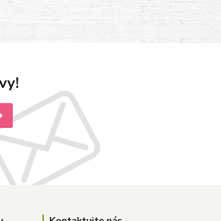
vy!
y
Kontaktujte nás