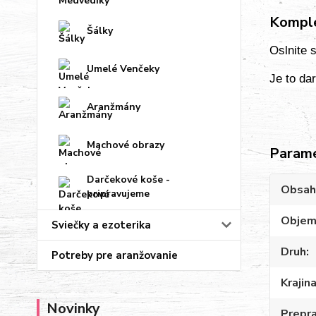
Komple
Šálky
Oslnite 
Umelé Venčeky
Je to da
Aranžmány
Machové obrazy
Param
Darčekové koše -
Obsah
pripravujeme
Obje
Sviečky a ezoterika
Druh
Potreby pre aranžovanie
Krajin
Novinky
Prepr