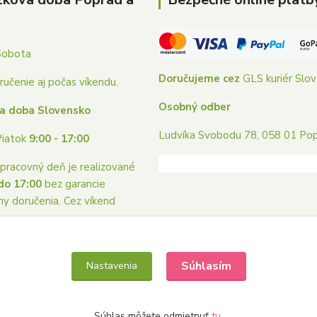
Sobota
Doručujeme cez
GLS kuriér Slo
učenie aj počas víkendu.
Osobný odber
a doba Slovensko
Ludvíka Svobodu 78, 058 01 Po
Piatok
9:00 - 17:00
pracovný deň je realizované
do 17:00
bez garancie
ny doručenia. Cez víkend
me.
Súhlasím
Nastavenia
Súhlas môžete odmietnuť
tu
.