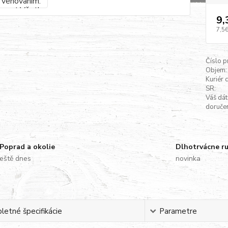
9,
7,56
Číslo p
Objem:
Kuriér 
SR:
Váš dá
doručen
Poprad a okolie
Dlhotrvácne r
eště dnes
novinka
etné špecifikácie
Parametre