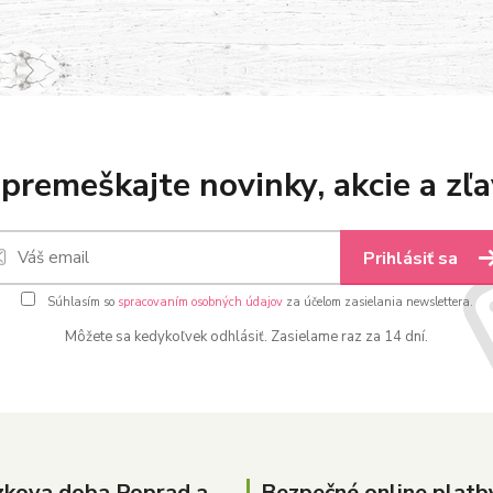
premeškajte novinky, akcie a zľa
Prihlásiť sa
Súhlasím so
spracovaním osobných údajov
za účelom zasielania newslettera.
Môžete sa kedykoľvek odhlásiť. Zasielame raz za 14 dní.
zkova doba Poprad a
Bezpečné online platb