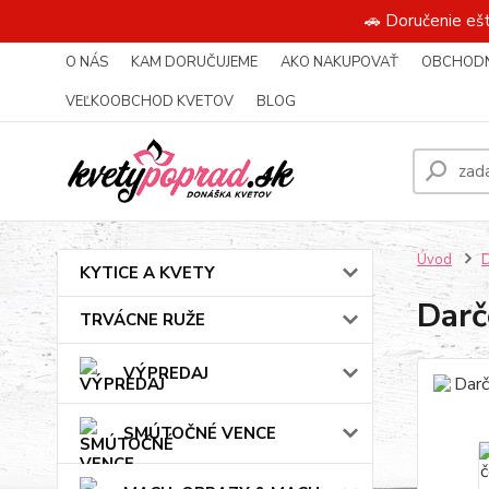
🚗 Doručenie eš
O NÁS
KAM DORUČUJEME
AKO NAKUPOVAŤ
OBCHODN
VEĽKOOBCHOD KVETOV
BLOG
Úvod
KYTICE A KVETY
Darč
TRVÁCNE RUŽE
VÝPREDAJ
SMÚTOČNÉ VENCE