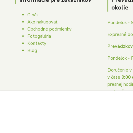
okolie
O nás
Ako nakupovať
Pondelok - 
Obchodné podmienky
Expresné dor
Fotogaléria
Kontakty
Prevádzkov
Blog
Pondelok - 
Doručenie v 
v čase
9:00 
presnej hodi
nedoručuje
Copyright © 2023 Donaskakvetovpoprad.sk