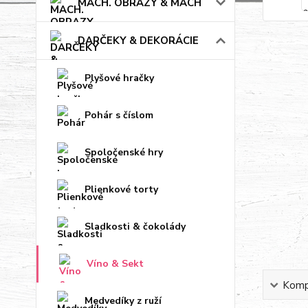
MACH. OBRAZY & MACH
DARČEKY & DEKORÁCIE
Plyšové hračky
Pohár s číslom
Spoločenské hry
Plienkové torty
Sladkosti & čokolády
Víno & Sekt
Kompl
Medvedíky z ruží