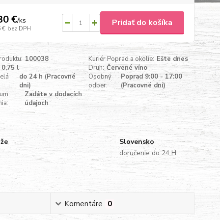
30 €
/
ks
Pridať do košíka
 €
bez DPH
roduktu:
100038
Kuriér Poprad a okolie:
Ešte dnes
0,75 l
Druh:
Červené víno
celá
do 24 h (Pracovné
Osobný
Poprad 9:00 - 17:00
dni)
odber:
(Pracovné dni)
tum
Zadáte v dodacích
ia:
údajoch
uže
Slovensko
doručenie do 24 H
Komentáre
0