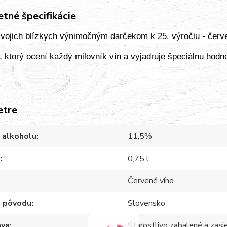
tné špecifikácie
svojich blízkych výnimočným darčekom k 25. výročiu - čer
r, ktorý ocení každý milovník vín a vyjadruje špeciálnu hodno
etre
 alkoholu
11,5%
m
0,75 l
Červené víno
a pôvodu
Slovensko
ava
Starostlivo zabalené a zasi