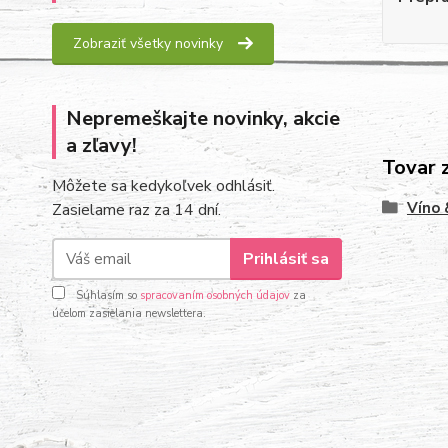
Zobraziť všetky novinky
Nepremeškajte novinky, akcie
a zľavy!
Tovar 
Môžete sa kedykoľvek odhlásiť.
Víno 
Zasielame raz za 14 dní.
Prihlásiť sa
Súhlasím so
spracovaním osobných údajov
za
účelom zasielania newslettera.