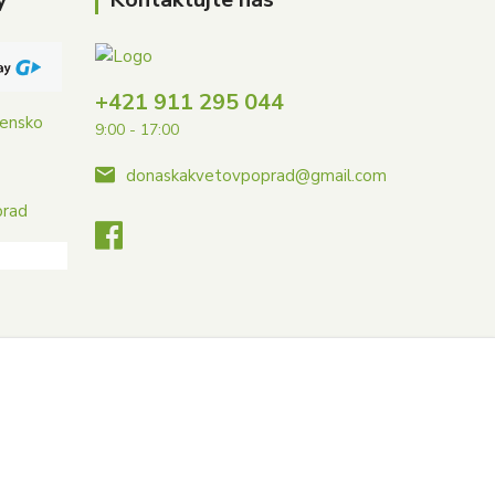
+421 911 295 044
vensko
9:00 - 17:00
donaskakvetovpoprad@gmail.com
prad