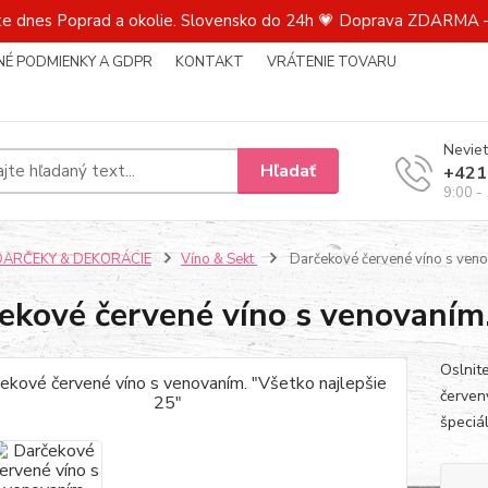
te dnes Poprad a okolie. Slovensko do 24h 💗 Doprava ZDARMA –
É PODMIENKY A GDPR
KONTAKT
VRÁTENIE TOVARU
Neviet
Hľadať
+421
9:00 -
DARČEKY & DEKORÁCIE
Víno & Sekt
Darčekové červené víno s venov
ekové červené víno s venovaním.
Oslnit
červený
špeciá