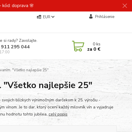
 kód: doprava 🌸
Prihlásenie
EUR
e si rady? Zavolajte.
0
ks
 911 295 044
za
0 €
 17:00
aním. "Všetko najlepšie 25"
 "Všetko najlepšie 25"
e svojich blízkych výnimočným darčekom k 25. výročiu -
m vínom. Je to dar, ktorý ocení každý milovník vín a vyjadruje
lnu hodnotu tohto jubilea.
celý popis