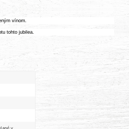
veným vínom.
tu tohto jubilea.
elané v