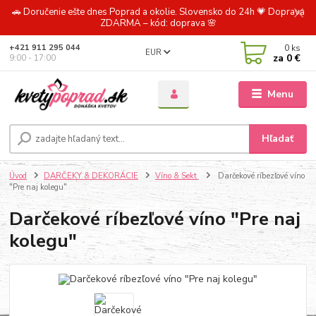
🚗 Doručenie ešte dnes Poprad a okolie. Slovensko do 24h 💗 Doprava
ZDARMA – kód: doprava 🌸
0
ks
+421 911 295 044
EUR
za
0 €
9:00 - 17:00
Menu
Hľadať
Úvod
DARČEKY & DEKORÁCIE
Víno & Sekt
Darčekové ríbezľové víno
"Pre naj kolegu"
Darčekové ríbezľové víno "Pre naj
kolegu"