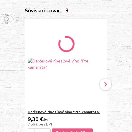
Súvisiaci tovar
3
Novinka
Darčekové ríbezľové víno "Pre kamaráta"
Darčekové vi
9,30 €
9,30 €
/
ks
/
ks
7,56 €
bez DPH
7,56 €
bez D