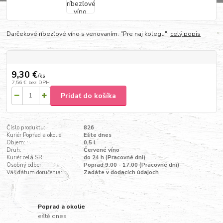
Darčekové ríbezľové víno s venovaním. "Pre naj kolegu".
celý popis
9,30 €
/
ks
7,56 €
bez DPH
Pridať do košíka
Číslo produktu:
826
Kuriér Poprad a okolie:
Ešte dnes
Objem:
0,5 l
Druh:
Červené víno
Kuriér celá SR:
do 24 h (Pracovné dni)
Osobný odber:
Poprad 9:00 - 17:00 (Pracovné dni)
Váš dátum doručenia:
Zadáte v dodacích údajoch
Poprad a okolie
eště dnes