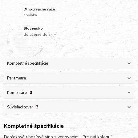
Dlhotrvácne ruže
novinka
Slovensko
doručenie do 24 H
Kompletné špecifikácie
Parametre
Komentáre
0
Súvisiaci tovar
3
Kompletné špecifikácie
Darčekové ríbezľové víno s venovaním. "Pre naj kolegu".