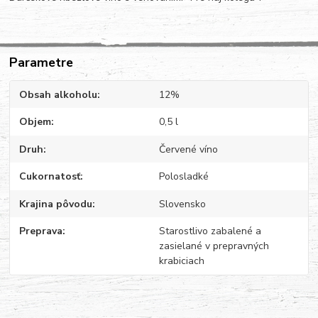
Parametre
Obsah alkoholu
12%
Objem
0,5 l
Druh
Červené víno
Cukornatosť
Polosladké
Krajina pôvodu
Slovensko
Preprava
Starostlivo zabalené a
zasielané v prepravných
krabiciach