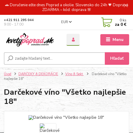
🚗 Doručenie ešte dnes Poprad a okolie. Slovensko do 24h 💗 Doprava
ZDARMA – kód: doprava 🌸
0
ks
+421 911 295 044
EUR
za
0 €
9:00 - 17:00
Menu
Hľadať
Úvod
DARČEKY & DEKORÁCIE
Víno & Sekt
Darčekové víno "Všetko
najlepšie 18"
Darčekové víno "Všetko najlepšie
18"