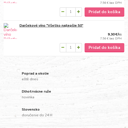
7,56 €
bez DPH
Pridať do košíka
Darčekové víno "Všetko najlepšie 50"
9,30 €
/
ks
7,56 €
bez DPH
Pridať do košíka
Poprad a okolie
eště dnes
Dlhotrvácne ruže
novinka
Slovensko
doručenie do 24 H