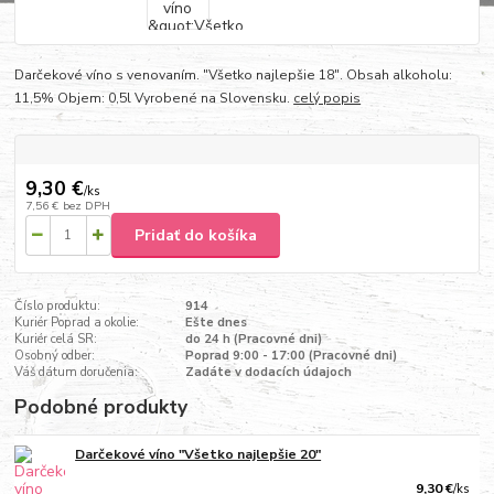
Darčekové víno s venovaním. "Všetko najlepšie 18". Obsah alkoholu:
11,5% Objem: 0,5l Vyrobené na Slovensku.
celý popis
9,30 €
/
ks
7,56 €
bez DPH
Pridať do košíka
Číslo produktu:
914
Kuriér Poprad a okolie:
Ešte dnes
Kuriér celá SR:
do 24 h (Pracovné dni)
Osobný odber:
Poprad 9:00 - 17:00 (Pracovné dni)
Váš dátum doručenia:
Zadáte v dodacích údajoch
Podobné produkty
Darčekové víno "Všetko najlepšie 20"
9,30 €
/
ks