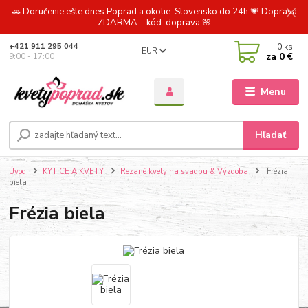
🚗 Doručenie ešte dnes Poprad a okolie. Slovensko do 24h 💗 Doprava
ZDARMA – kód: doprava 🌸
0
ks
+421 911 295 044
EUR
za
0 €
9:00 - 17:00
Menu
Hľadať
Úvod
KYTICE A KVETY
Rezané kvety na svadbu & Výzdoba
Frézia
biela
Frézia biela