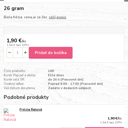
26 gram
Biela frézia. cena je za 1ks
celý popis
1,90 €
/
ks
1,54 €
bez DPH
Pridať do košíka
Číslo produktu:
188
Kuriér Poprad a okolie:
Ešte dnes
Kuriér celá SR:
do 24 h (Pracovné dni)
Osobný odber:
Poprad 9:00 - 17:00 (Pracovné dni)
Váš dátum doručenia:
Zadáte v dodacích údajoch
Podobné produkty
Frézia fialová
1,90 €
/
ks
1,54 €
bez DPH