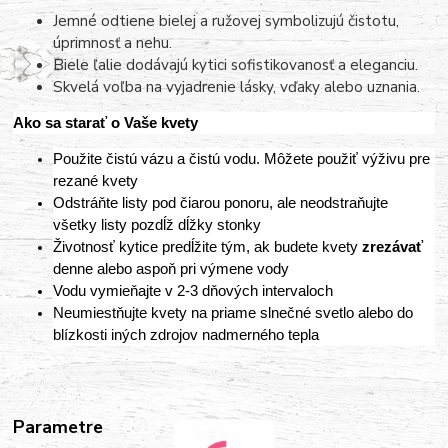
Jemné odtiene bielej a ružovej symbolizujú čistotu,
úprimnosť a nehu.
Biele ľalie dodávajú kytici sofistikovanosť a eleganciu.
Skvelá voľba na vyjadrenie lásky, vďaky alebo uznania.
Ako sa starať o Vaše kvety
Použite čistú vázu a čistú vodu. Môžete použiť výživu pre
rezané kvety
Odstráňte listy pod čiarou ponoru, ale neodstraňujte
všetky listy pozdĺž dĺžky stonky
Životnosť kytice predĺžite tým, ak budete kvety
zrezávať
denne alebo aspoň pri výmene vody
Vodu vymieňajte v 2-3 dňových intervaloch
Neumiestňujte kvety na priame slnečné svetlo alebo do
blízkosti iných zdrojov nadmerného tepla
Parametre