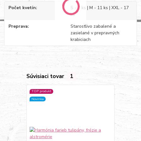
Počet kvetín
S - 7 ks | M - 11 ks | XXL - 17
ks
Preprava
Starostlivo zabalené a
zasielané v prepravných
krabiciach
Súvisiaci tovar
1
TOP produkt
Novinka