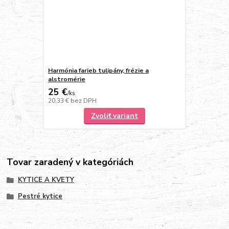
Harmónia farieb tulipány, frézie a
alstromérie
25 €
/
ks
20,33 €
bez DPH
Zvoliť variant
Tovar zaradený v kategóriách
KYTICE A KVETY
Pestré kytice