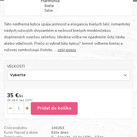
Táto nádherná kytica spája jemnosť a eleganciu bielych ľalií, romantický
nádych ružových chryzantém a nežnosť bielych miniklinčekov,
doplnených sviežou zeleňou. Ideálna voľba na vyjadrenie úcty, lásky
alebo vďačnosti. Prečo si vybrať túto kyticu? Jemné odtiene bielej a
ružovej symbolizujú čistotu, ...
celý popis
VEĽKOSTI
35 €
/
ks
28,46 €
bez DPH
Pridať do košíka
Číslo produktu:
100253
Kuriér Poprad a okolie:
Ešte dnes