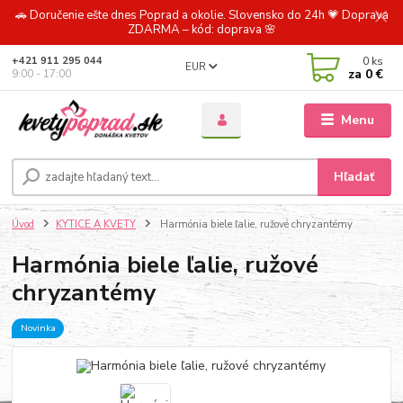
🚗 Doručenie ešte dnes Poprad a okolie. Slovensko do 24h 💗 Doprava
ZDARMA – kód: doprava 🌸
0
ks
+421 911 295 044
EUR
za
0 €
9:00 - 17:00
Menu
Hľadať
Úvod
KYTICE A KVETY
Harmónia biele ľalie, ružové chryzantémy
Harmónia biele ľalie, ružové
chryzantémy
Novinka