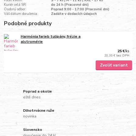
Počet kvetín:
S - 7 ks | M - 11 ks | XXL - 17 ks
Kuriér celá SR:
do 24 h (Pracovné dni)
Osobný odber:
Poprad 9:00 - 17:00 (Pracovné dni)
Váš dátum doručenia:
Zadáte v dodacích údajoch
Podobné produkty
Harmónia farieb tulipány, frézie a
alstromérie
25 €
/
ks
20,33 €
bez DPH
Zvoliť variant
Poprad a okolie
eště dnes
Dlhotrvácne ruže
novinka
Slovensko
doručenie do 24 H