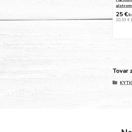
alstrom
25 €
/
k
20,33 €
Tovar 
KYTI