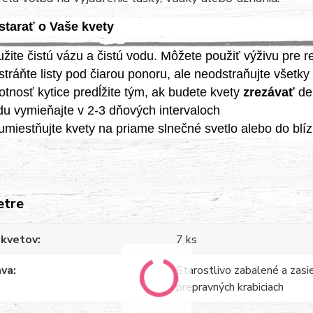
starať o Vaše kvety
žite čistú vázu a čistú vodu. Môžete použiť výživu pre 
tráňte listy pod čiarou ponoru, ale neodstraňujte všetky 
otnosť kytice predĺžite tým, ak budete kvety
zrezávať
de
u vymieňajte v 2-3 dňových intervaloch
miestňujte kvety na priame slnečné svetlo alebo do blí
etre
 kvetov
7 ks
ava
Starostlivo zabalené a zasi
prepravných krabiciach