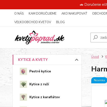
🚗 Doručenie eš
O NÁS
KAM DORUČUJEME
AKO NAKUPOVAŤ
OBCHODN
VEĽKOOBCHOD KVETOV
BLOG
Úvod
KYTICE A KVETY
Harm
Pestré kytice
Novinka
Kytice z ruží
Kytice z karafiátov