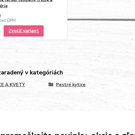
érie
s
bez DPH
Zvoliť variant
zaradený v kategóriách
CE A KVETY
Pestré kytice