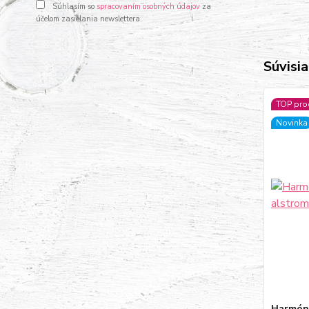
Súhlasím so
spracovaním osobných údajov
za
účelom zasielania newslettera.
Súvisia
TOP pro
Novinka
Harmónia