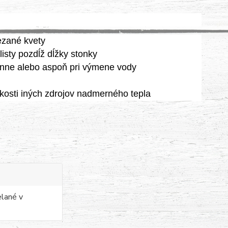
rezané kvety
listy pozdĺž dĺžky stonky
nne alebo aspoň pri výmene vody
zkosti iných zdrojov nadmerného tepla
elané v