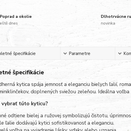
Poprad a okolie
Dlhotrvácne r
eště dnes
novinka
etné špecifikácie
Parametre
Ko
tné špecifikácie
herná kytica spája jemnosť a eleganciu bielych ľalií, r
miniklinčekov, doplnených sviežou zeleňou. Ideálna voľba 
 vybrať túto kyticu?
né odtiene bielej a ružovej symbolizujú čistotu, úprimnos
le ľalie dodávajú kytici sofistikovanosť a eleganciu.
elá voľba na vyjadrenie lásky, vďaky alebo uznania.