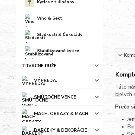
Kytice z tulipánov
Víno & Sekt
Sladkosti & Čokolády
Stabilizované kytice
Kompl
TRVÁCNE RUŽE
Komple
VÝPREDAJ
Táto nád
bielych 
SMÚTOČNÉ VENCE
Prečo si
MACH. OBRAZY & MACH
Jem
Bie
DARČEKY & DEKORÁCIE
Skv