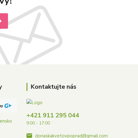
vy!
y
Kontaktujte nás
+421 911 295 044
vensko
9:00 - 17:00
donaskakvetovpoprad@gmail.com