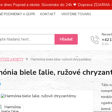
te dnes Poprad a okolie. Slovensko do 24h 💗 Doprava ZDARMA –
É PODMIENKY A GDPR
KONTAKT
VRÁTENIE TOVARU
Neviet
Hľadať
+421
9:00 -
KYTICE A KVETY
Harmónia biele ľalie, ružové chryzantémy
ónia biele ľalie, ružové chryza
Táto n
romant
minikl
vyjadre
Jemné o