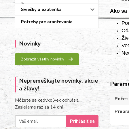
Sviečky a ezoterika
Ako sa 
Potreby pre aranžovanie
Pou
Ods
Živ
Novinky
Vod
Neu
Zobraziť všetky novinky
Nepremeškajte novinky, akcie
Param
a zľavy!
Počet
Môžete sa kedykoľvek odhlásiť.
Zasielame raz za 14 dní.
Prepr
Prihlásiť sa