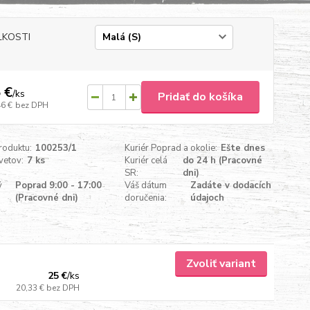
ĽKOSTI
 €
/
ks
Pridať do košíka
46 €
bez DPH
roduktu:
100253/1
Kuriér Poprad a okolie:
Ešte dnes
vetov:
7 ks
Kuriér celá
do 24 h (Pracovné
SR:
dni)
ý
Poprad 9:00 - 17:00
Váš dátum
Zadáte v dodacích
(Pracovné dni)
doručenia:
údajoch
Zvoliť variant
25 €
/
ks
20,33 €
bez DPH