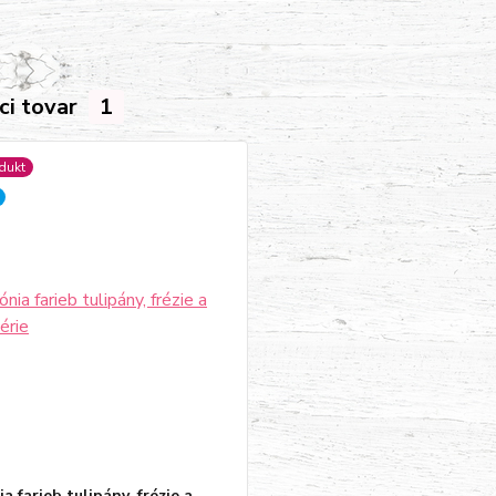
ci tovar
1
dukt
 farieb tulipány, frézie a