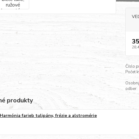
VE
35
28,
Číslo p
Počet k
Osobn
odber:
é produkty
Harmónia farieb tulipány, frézie a alstromérie