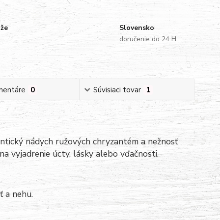
uže
Slovensko
doručenie do 24 H
mentáre
0
Súvisiaci tovar
1
omantický nádych ružových chryzantém a nežnosť
na vyjadrenie úcty, lásky alebo vďačnosti.
ť a nehu.