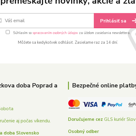
premeškajte novinky, akcie a zľa
Prihlásiť sa
Súhlasím so
spracovaním osobných údajov
za účelom zasielania newslettera.
Môžete sa kedykoľvek odhlásiť. Zasielame raz za 14 dní.
zkova doba Poprad a
Bezpečné online platb
Sobota
Doručujeme cez
GLS kuriér Slo
učenie aj počas víkendu.
Osobný odber
a doba Slovensko