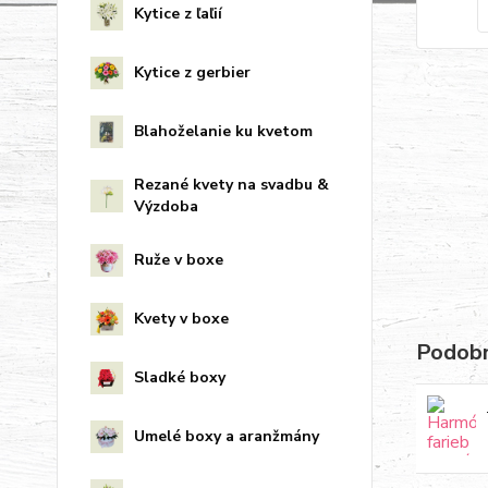
Kytice z ľaľií
Kytice z gerbier
Blahoželanie ku kvetom
Rezané kvety na svadbu &
Výzdoba
Ruže v boxe
Kvety v boxe
Podobn
Sladké boxy
Umelé boxy a aranžmány