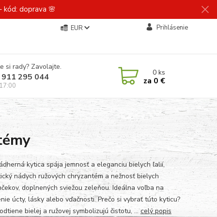
 kód: doprava 🌸
Prihlásenie
EUR
e si rady? Zavolajte.
0
ks
 911 295 044
za
0 €
 17:00
ntémy
ádherná kytica spája jemnosť a eleganciu bielych ľalií,
ický nádych ružových chryzantém a nežnosť bielych
inčekov, doplnených sviežou zeleňou. Ideálna voľba na
nie úcty, lásky alebo vďačnosti. Prečo si vybrať túto kyticu?
dtiene bielej a ružovej symbolizujú čistotu, ...
celý popis