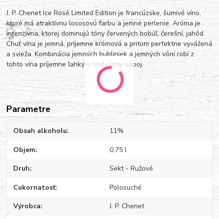
J. P. Chenet Ice Rosé Limited Edition je francúzske, šumivé víno,
ktoré má atraktívnu lososovú farbu a jemné perlenie. Aróma je
intenzívna, ktorej dominujú tóny červených bobúľ, čerešní, jahôd.
Chuť vína je jemná, príjemne krémová a pritom perfektne vyvážená
a svieža. Kombinácia jemných bubliniek a jemných vôní robí z
tohto vína príjemne ľahký a hodvábny nápoj.
Parametre
Obsah alkoholu
11%
Objem
0,75 l
Druh
Sekt - Ružové
Cukornatosť
Polosuché
Výrobca
J. P. Chenet