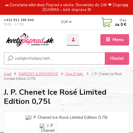
🚗 Doručenie ešte dnes Poprad a okolie. Slovensko do 24h 💗 Doprava
ZDARMA – kód: doprava 🌸
0
ks
+421 911 295 044
EUR
za
0 €
9:00 - 17:00
Menu
Hľadať
Úvod
DARČEKY & DEKORÁCIE
Víno & Sekt
J. P. Chenet Ice Rosé
Limited Edition 0,75l
J. P. Chenet Ice Rosé Limited
Edition 0,75l