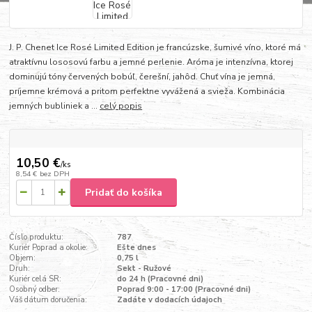
J. P. Chenet Ice Rosé Limited Edition je francúzske, šumivé víno, ktoré má
atraktívnu lososovú farbu a jemné perlenie. Aróma je intenzívna, ktorej
dominujú tóny červených bobúľ, čerešní, jahôd. Chuť vína je jemná,
príjemne krémová a pritom perfektne vyvážená a svieža. Kombinácia
jemných bubliniek a ...
celý popis
10,50 €
/
ks
8,54 €
bez DPH
Pridať do košíka
Číslo produktu:
787
Kuriér Poprad a okolie:
Ešte dnes
Objem:
0,75 l
Druh:
Sekt - Ružové
Kuriér celá SR:
do 24 h (Pracovné dni)
Osobný odber:
Poprad 9:00 - 17:00 (Pracovné dni)
Váš dátum doručenia:
Zadáte v dodacích údajoch