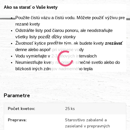
Ako sa starať o Vaše kvety
Použite čistú vázu a čistú vodu. Môžete použiť výživu pre
rezané kvety
Odstráňte listy pod čiarou ponoru, ale neodstraňujte
všetky listy pozdĺž dĺžky stonky
Životnosť kytice predĺžite tým, ak budete kvety
zrezávať
denne alebo aspoň pri výmene vody
Vodu vymieňajte v 2-3 dňových intervaloch
Neumiestňujte kvety na priame slnečné svetlo alebo do
blízkosti iných zdrojov nadmerného tepla
Parametre
Počet kvetov
25 ks
Preprava
Starostlivo zabalené a
zasielané v prepravných