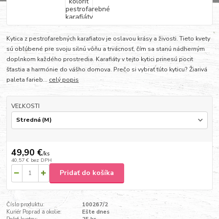
Kytica z pestrofarebných karafiatov je oslavou krásy a živosti. Tieto kvety
sú obľúbené pre svoju silnú vôňu a trvácnosť, čím sa stanú nádherným
doplnkom každého prostredia. Karafiáty v tejto kytici prinesú pocit
šťastia a harmónie do vášho domova. Prečo si vybrať túto kyticu? Žiarivá
paleta farieb...
celý popis
VEĽKOSTI
49,90 €
/
ks
40,57 €
bez DPH
Pridať do košíka
Číslo produktu:
100267/2
Kuriér Poprad a okolie:
Ešte dnes