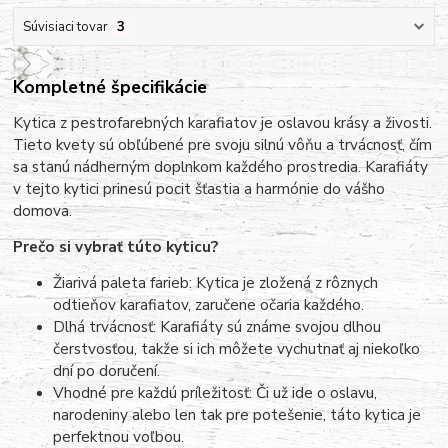
Súvisiaci tovar
3
Kompletné špecifikácie
Kytica z pestrofarebných karafiatov je oslavou krásy a živosti.
Tieto kvety sú obľúbené pre svoju silnú vôňu a trvácnosť, čím
sa stanú nádherným doplnkom každého prostredia. Karafiáty
v tejto kytici prinesú pocit šťastia a harmónie do vášho
domova.
Prečo si vybrať túto kyticu?
Žiarivá paleta farieb: Kytica je zložená z rôznych
odtieňov karafiatov, zaručene očaria každého.
Dlhá trvácnosť: Karafiáty sú známe svojou dlhou
čerstvosťou, takže si ich môžete vychutnať aj niekoľko
dní po doručení.
Vhodné pre každú príležitosť: Či už ide o oslavu,
narodeniny alebo len tak pre potešenie, táto kytica je
perfektnou voľbou.