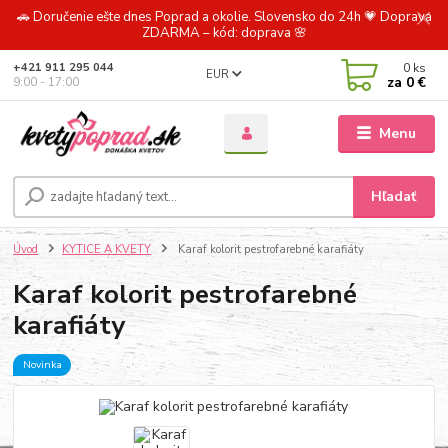
🚗 Doručenie ešte dnes Poprad a okolie. Slovensko do 24h 💗 Doprava
ZDARMA – kód: doprava 🌸
0
ks
+421 911 295 044
EUR
za
0 €
9:00 - 17:00
Menu
Hľadať
Úvod
KYTICE A KVETY
Karaf kolorit pestrofarebné karafiáty
Karaf kolorit pestrofarebné
karafiáty
Novinka