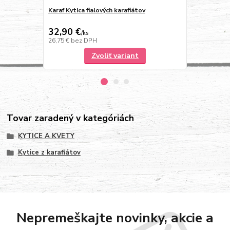
Karaf Kytica fialových karafiátov
Karaf Kytica
32,90 €
32,90 €
/
ks
/
k
26,75 €
bez DPH
26,75 €
bez 
Zvoliť variant
Tovar zaradený v kategóriách
KYTICE A KVETY
Kytice z karafiátov
Nepremeškajte novinky, akcie a