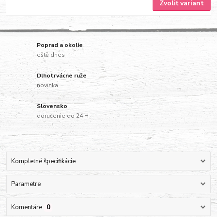
Zvoliť variant
Poprad a okolie
eště dnes
Dlhotrvácne ruže
novinka
Slovensko
doručenie do 24 H
Kompletné špecifikácie
Parametre
Komentáre
0