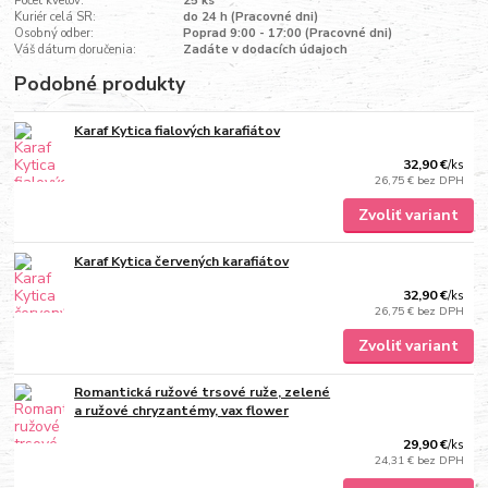
Počet kvetov:
25 ks
Kuriér celá SR:
do 24 h (Pracovné dni)
Osobný odber:
Poprad 9:00 - 17:00 (Pracovné dni)
Váš dátum doručenia:
Zadáte v dodacích údajoch
Podobné produkty
Karaf Kytica fialových karafiátov
32,90 €
/
ks
26,75 €
bez DPH
Zvoliť variant
Karaf Kytica červených karafiátov
32,90 €
/
ks
26,75 €
bez DPH
Zvoliť variant
Romantická ružové trsové ruže, zelené
a ružové chryzantémy, vax flower
29,90 €
/
ks
24,31 €
bez DPH