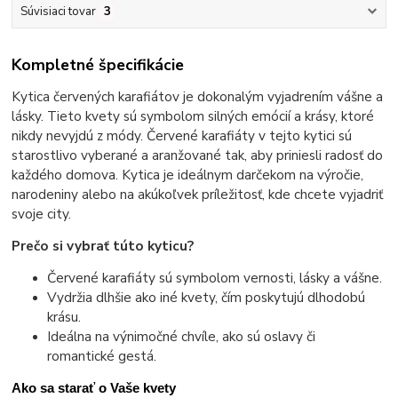
Súvisiaci tovar
3
Kompletné špecifikácie
Kytica červených karafiátov je dokonalým vyjadrením vášne a
lásky. Tieto kvety sú symbolom silných emócií a krásy, ktoré
nikdy nevyjdú z módy. Červené karafiáty v tejto kytici sú
starostlivo vyberané a aranžované tak, aby priniesli radosť do
každého domova. Kytica je ideálnym darčekom na výročie,
narodeniny alebo na akúkoľvek príležitosť, kde chcete vyjadriť
svoje city.
Prečo si vybrať túto kyticu?
Červené karafiáty sú symbolom vernosti, lásky a vášne.
Vydržia dlhšie ako iné kvety, čím poskytujú dlhodobú
krásu.
Ideálna na výnimočné chvíle, ako sú oslavy či
romantické gestá.
Ako sa starať o Vaše kvety