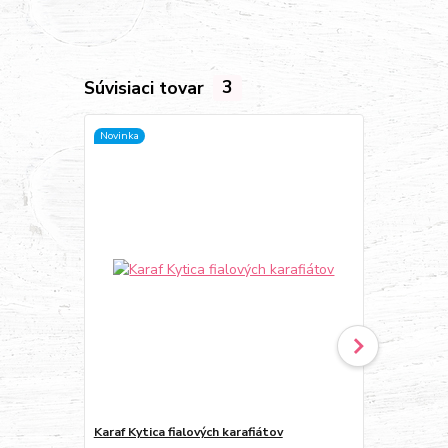
Súvisiaci tovar
3
Novinka
Novinka
Karaf Kytica fialových karafiátov
Karaf Kytica