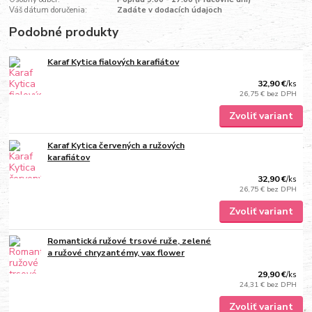
Váš dátum doručenia:
Zadáte v dodacích údajoch
Podobné produkty
Karaf Kytica fialových karafiátov
32,90 €
/
ks
26,75 €
bez DPH
Zvoliť variant
Karaf Kytica červených a ružových
karafiátov
32,90 €
/
ks
26,75 €
bez DPH
Zvoliť variant
Romantická ružové trsové ruže, zelené
a ružové chryzantémy, vax flower
29,90 €
/
ks
24,31 €
bez DPH
Zvoliť variant