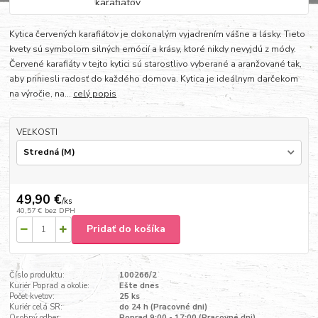
Kytica červených karafiátov je dokonalým vyjadrením vášne a lásky. Tieto
kvety sú symbolom silných emócií a krásy, ktoré nikdy nevyjdú z módy.
Červené karafiáty v tejto kytici sú starostlivo vyberané a aranžované tak,
aby priniesli radosť do každého domova. Kytica je ideálnym darčekom
na výročie, na...
celý popis
VEĽKOSTI
49,90 €
/
ks
40,57 €
bez DPH
Pridať do košíka
Číslo produktu:
100266/2
Kuriér Poprad a okolie:
Ešte dnes
Počet kvetov:
25 ks
Kuriér celá SR:
do 24 h (Pracovné dni)
Osobný odber:
Poprad 9:00 - 17:00 (Pracovné dni)