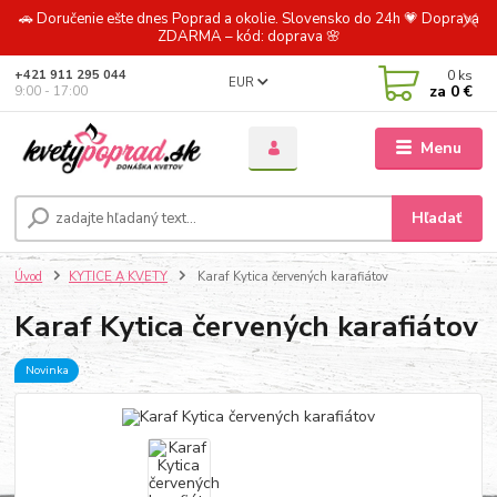
🚗 Doručenie ešte dnes Poprad a okolie. Slovensko do 24h 💗 Doprava
ZDARMA – kód: doprava 🌸
0
ks
+421 911 295 044
EUR
za
0 €
9:00 - 17:00
Menu
Hľadať
Úvod
KYTICE A KVETY
Karaf Kytica červených karafiátov
Karaf Kytica červených karafiátov
Novinka