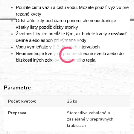
Použite čistú vázu a čistú vodu. Môžete použiť výživu pre
rezané kvety
Odstráňte listy pod čiarou ponoru, ale neodstraňujte
všetky listy pozdĺž dĺžky stonky
Životnosť kytice predĺžite tým, ak budete kvety
zrezávať
denne alebo aspoň pri výmene vody
Vodu vymieňajte v 2-3 dňových intervaloch
Neumiestňujte kvety na priame slnečné svetlo alebo do
blízkosti iných zdrojov nadmerného tepla
Parametre
Počet kvetov
25 ks
Preprava
Starostlivo zabalené a
zasielané v prepravných
krabiciach