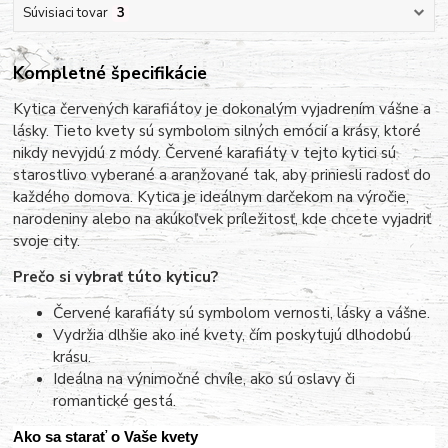
Súvisiaci tovar
3
Kompletné špecifikácie
Kytica červených karafiátov je dokonalým vyjadrením vášne a
lásky. Tieto kvety sú symbolom silných emócií a krásy, ktoré
nikdy nevyjdú z módy. Červené karafiáty v tejto kytici sú
starostlivo vyberané a aranžované tak, aby priniesli radosť do
každého domova. Kytica je ideálnym darčekom na výročie,
narodeniny alebo na akúkoľvek príležitosť, kde chcete vyjadriť
svoje city.
Prečo si vybrať túto kyticu?
Červené karafiáty sú symbolom vernosti, lásky a vášne.
Vydržia dlhšie ako iné kvety, čím poskytujú dlhodobú
krásu.
Ideálna na výnimočné chvíle, ako sú oslavy či
romantické gestá.
Ako sa starať o Vaše kvety