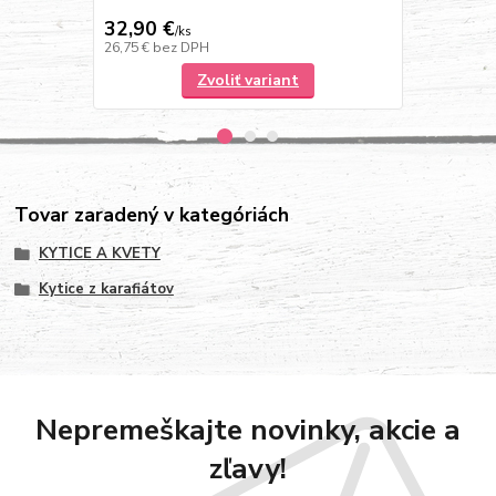
karafiátov
32,90 €
32,90 €
/
ks
/
k
26,75 €
bez DPH
26,75 €
bez 
Zvoliť variant
Tovar zaradený v kategóriách
KYTICE A KVETY
Kytice z karafiátov
Nepremeškajte novinky, akcie a
zľavy!