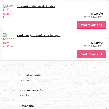
Box ruží a sladkostí kinder
47,10 €
/
ks
38,29 €
bez DPH
Zvoliť variant
Kvetinový box ruží so sladkým
47,10 €
/
ks
38,29 €
bez DPH
Zvoliť variant
Poprad a okolie
eště dnes
Dlhotrvácne ruže
novinka
Slovensko