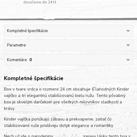
doručenie do 24 H
Kompletné špecifikácie
Parametre
Komentáre
0
Kompletné špecifikácie
Box v tvare srdca o rozmere 24 cm obsahuje 6 lahodných Kinder
vajíčko a tri elegantnú stabilizovanú bielu ružu. Tento pôvabný
box je skvelým darčekom pre všetkých milovníkov sladkostí a
krásy.
Kinder vajíčka ponúkajú zábavu a prekvapenie, zatiaľ čo
stabilizované ruže pridávaju dotyk elegance a romantiky.
Nech už ide o narodeniny, sviatky alebo prejavy lásky tento box s