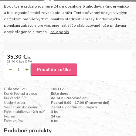
Box v tvare srdca o rozmere 24 cm obsahuje 6 lahodných Kinder vajíčko
a tri elegantnú stabilizovanú bielu ružu. Tento pôvabný box je skvelým
darčekom pre všetkých milovníkov sladkostí a krásy. Kinder vajíčka
ponúkajú zábavu a prekvapenie, zatiaľ čo stabilizované ruže pridávaju
dotyk elegance a roman...
celý popis
35,30 €
/
ks
28,70 €
bez DPH
Pridať do košíka
Číslo produktu:
100112
Kuriér Poprad a okolie:
Ešte dnes
Kuriér celá SR:
do 24 h (Pracovné dni)
Osobný odber:
Poprad 9:00 - 17:00 (Pracovné dni)
Váš dátum doručenia:
Zadáte v dodacích údajoch
Počet stabilizovaných ruží:
3 ks
Rozmer:
24 cm
Počet vajíčok:
6 ks
Podobné produkty