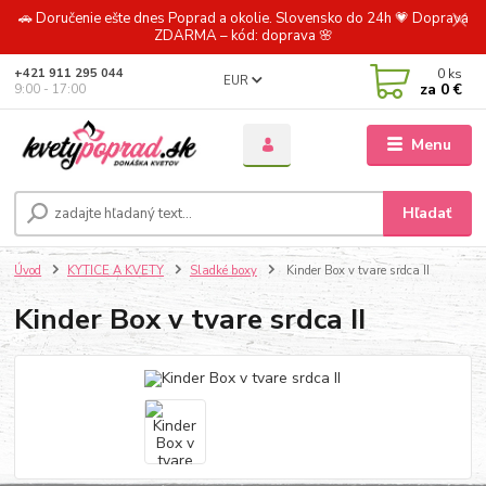
🚗 Doručenie ešte dnes Poprad a okolie. Slovensko do 24h 💗 Doprava
ZDARMA – kód: doprava 🌸
0
ks
+421 911 295 044
EUR
za
0 €
9:00 - 17:00
Menu
Hľadať
Úvod
KYTICE A KVETY
Sladké boxy
Kinder Box v tvare srdca II
Kinder Box v tvare srdca II