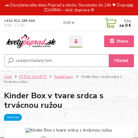
🚗 Doručenie ešte dnes Poprad a okolie. Slovensko do 24h 💗 Doprava
ZDARMA – kód: doprava 🌸
0
ks
+421 911 295 044
EUR
za
0 €
9:00 - 17:00
Menu
Hľadať
Úvod
KYTICE A KVETY
Sladké boxy
Kinder Box v tvare srdca s
trvácnou ružou
Kinder Box v tvare srdca s
trvácnou ružou
Novinka