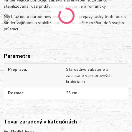
Kinder vajíčka ponúkajú zábavu a prekvapenie, zatiaľ čo
stabilizovaná ruža pridáva dotyk elegance a romantiky.
Nech už ide o narodeniny, sviatky alebo prejavy lásky tento box s
Kinder vajíčkami a stabilizovanou ružou určite rozžiari deň svojho
príjemcu.
Parametre
Preprava
Starostlivo zabalené a
zasielané v prepravných
krabiciach
Rozmer
23 cm
Tovar zaradený v kategóriách
Sladké boxy