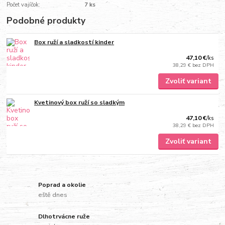
Počet vajíčok:
7 ks
Podobné produkty
Box ruží a sladkostí kinder
47,10 €
/
ks
38,29 €
bez DPH
Zvoliť variant
Kvetinový box ruží so sladkým
47,10 €
/
ks
38,29 €
bez DPH
Zvoliť variant
Poprad a okolie
eště dnes
Dlhotrvácne ruže