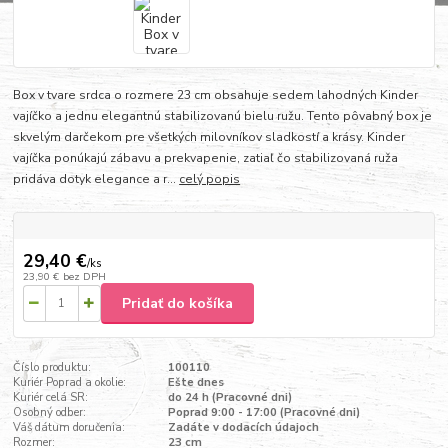
Box v tvare srdca o rozmere 23 cm obsahuje sedem lahodných Kinder
vajíčko a jednu elegantnú stabilizovanú bielu ružu. Tento pôvabný box je
skvelým darčekom pre všetkých milovníkov sladkostí a krásy. Kinder
vajíčka ponúkajú zábavu a prekvapenie, zatiaľ čo stabilizovaná ruža
pridáva dotyk elegance a r...
celý popis
29,40 €
/
ks
23,90 €
bez DPH
Pridať do košíka
Číslo produktu:
100110
Kuriér Poprad a okolie:
Ešte dnes
Kuriér celá SR:
do 24 h (Pracovné dni)
Osobný odber:
Poprad 9:00 - 17:00 (Pracovné dni)
Váš dátum doručenia:
Zadáte v dodacích údajoch
Rozmer:
23 cm