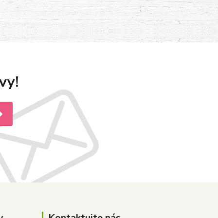
vy!
y
Kontaktujte nás