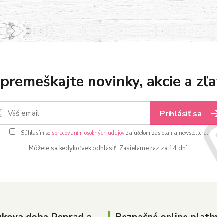
premeškajte novinky, akcie a zľa
Prihlásiť sa
Súhlasím so
spracovaním osobných údajov
za účelom zasielania newslettera.
Môžete sa kedykoľvek odhlásiť. Zasielame raz za 14 dní.
zkova doba Poprad a
Bezpečné online platb