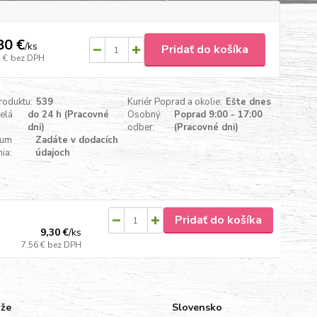
80 €
/
ks
Pridať do košíka
 €
bez DPH
roduktu:
539
Kuriér Poprad a okolie:
Ešte dnes
celá
do 24 h (Pracovné
Osobný
Poprad 9:00 - 17:00
dni)
odber:
(Pracovné dni)
tum
Zadáte v dodacích
ia:
údajoch
Pridať do košíka
9,30 €
/
ks
7,56 €
bez DPH
uže
Slovensko