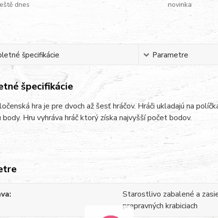
eště dnes
novinka
etné špecifikácie
Parametre
tné špecifikácie
očenská hra je pre dvoch až šesť hráčov. Hráči ukladajú na políčka
 body. Hru vyhráva hráč ktorý získa najvyšší počet bodov.
etre
ava
Starostlivo zabalené a zasi
prepravných krabiciach