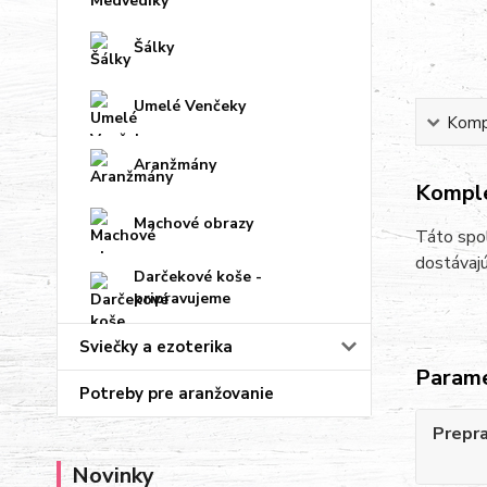
Šálky
Umelé Venčeky
Kompl
Aranžmány
Komple
Machové obrazy
Táto spol
dostávajú
Darčekové koše -
pripravujeme
Sviečky a ezoterika
Param
Potreby pre aranžovanie
Prepr
Novinky