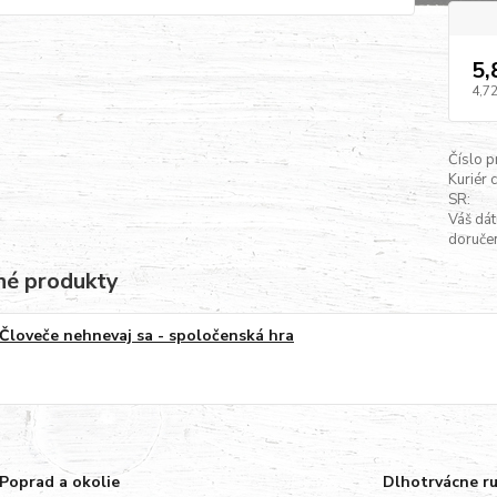
5,
4,72
Číslo p
Kuriér 
SR:
Váš dá
doručen
é produkty
Človeče nehnevaj sa - spoločenská hra
Poprad a okolie
Dlhotrvácne r