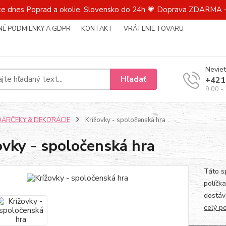
te dnes Poprad a okolie. Slovensko do 24h 💗 Doprava ZDARMA –
É PODMIENKY A GDPR
KONTAKT
VRÁTENIE TOVARU
Neviet
Hľadať
+421
9:00 -
DARČEKY & DEKORÁCIE
Krížovky - spoločenská hra
ovky - spoločenská hra
Táto s
políčka
dostáv
celý p