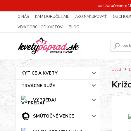
🚗 Doručenie eš
O NÁS
KAM DORUČUJEME
AKO NAKUPOVAŤ
OBCHODN
VEĽKOOBCHOD KVETOV
BLOG
Úvod
KYTICE A KVETY
Kríž
TRVÁCNE RUŽE
VÝPREDAJ
SMÚTOČNÉ VENCE