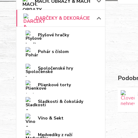
MACH. OBRAZY & MACH
DARČEKY & DEKORÁCIE
Plyšové hračky
Pohár s číslom
Spoločenské hry
Podobn
Plienkové torty
Sladkosti & čokolády
Víno & Sekt
Medvedíky z ruží