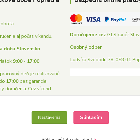
Sobota
Doručujeme cez
GLS kuriér Slo
učenie aj počas víkendu.
Osobný odber
a doba Slovensko
Ludvíka Svobodu 78, 058 01 Po
Piatok
9:00 - 17:00
pracovný deň je realizované
do 17:00
bez garancie
ny doručenia. Cez víkend
me.
Súhlasím
Nastavenia
Súhlas môžete odmietnuť
tu
.