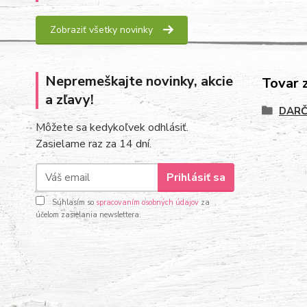
Zobraziť všetky novinky
Nepremeškajte novinky, akcie
Tovar 
a zľavy!
DARČ
Môžete sa kedykoľvek odhlásiť.
Zasielame raz za 14 dní.
Prihlásiť sa
Súhlasím so
spracovaním osobných údajov
za
účelom zasielania newslettera.