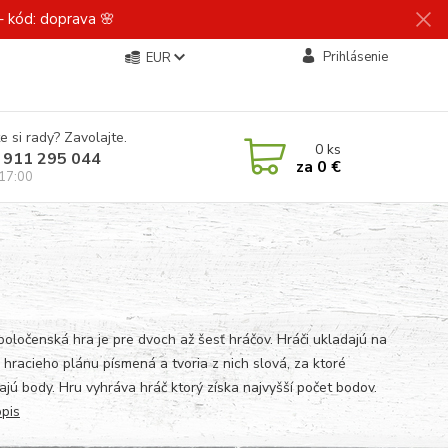
 kód: doprava 🌸
Prihlásenie
EUR
e si rady? Zavolajte.
0
ks
 911 295 044
za
0 €
 17:00
poločenská hra je pre dvoch až šesť hráčov. Hráči ukladajú na
 hracieho plánu písmená a tvoria z nich slová, za ktoré
ajú body. Hru vyhráva hráč ktorý získa najvyšší počet bodov.
opis