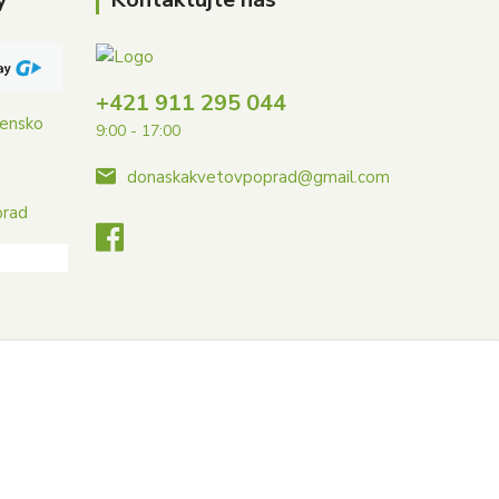
+421 911 295 044
vensko
9:00 - 17:00
donaskakvetovpoprad@gmail.com
prad