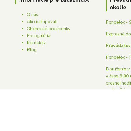
okolie
O nás
Ako nakupovať
Pondelok - 
Obchodné podmienky
Expresné dor
Fotogaléria
Kontakty
Prevádzkov
Blog
Pondelok - 
Doručenie v 
v čase
9:00 
presnej hodi
nedoručuje
Copyright © 2023 Donaskakvetovpoprad.sk