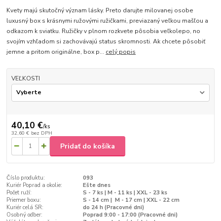
Kvety majú skutočný význam lásky. Preto darujte milovanej osobe
luxusný box s krásnymi ružovými ružičkami, previazaný veľkou mašľou a
odkazom k sviatku. Ružičky v plnom rozkvete pôsobia veľkolepo, no
svojím vzhľadom si zachovávajú status skromnosti. Ak chcete pôsobiť
jemne a pritom originálne, box p...
celý popis
VEĽKOSTI
40,10 €
/
ks
32,60 €
bez DPH
Pridať do košíka
Číslo produktu:
093
Kuriér Poprad a okolie:
Ešte dnes
Počet ruží:
S - 7 ks | M - 11 ks | XXL - 23 ks
Priemer boxu:
S - 14 cm | M - 17 cm | XXL - 22 cm
Kuriér celá SR:
do 24 h (Pracovné dni)
Osobný odber:
Poprad 9:00 - 17:00 (Pracovné dni)