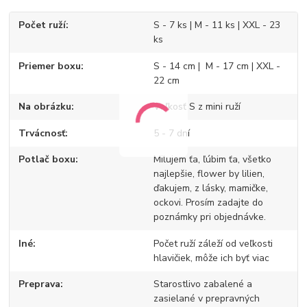
Počet ruží
S - 7 ks | M - 11 ks | XXL - 23
ks
Priemer boxu
S - 14 cm | M - 17 cm | XXL -
22 cm
Na obrázku
Veľkosť S z mini ruží
Trvácnosť
5 - 7 dní
Potlač boxu
Milujem ťa, ľúbim ťa, všetko
najlepšie, flower by lilien,
ďakujem, z lásky, mamičke,
ockovi. Prosím zadajte do
poznámky pri objednávke.
Iné
Počet ruží záleží od veľkosti
hlavičiek, môže ich byť viac
Preprava
Starostlivo zabalené a
zasielané v prepravných