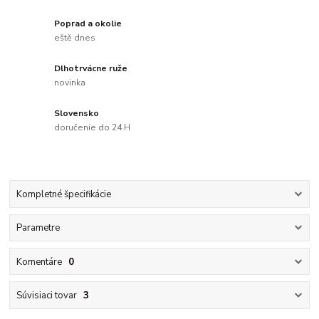
Poprad a okolie
eště dnes
Dlhotrvácne ruže
novinka
Slovensko
doručenie do 24 H
Kompletné špecifikácie
Parametre
Komentáre
0
Súvisiaci tovar
3