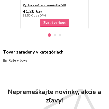
Kytica z ruží alstromérii a ľalií
Kytica ruží -
41,20 €
80,20 €
/
ks
/
k
33,50 €
bez DPH
65,20 €
bez 
Zvoliť variant
Tovar zaradený v kategóriách
Ruže v boxe
Nepremeškajte novinky, akcie a
zľavy!