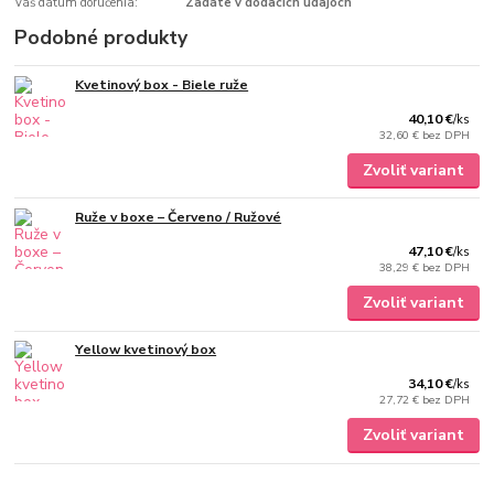
Váš dátum doručenia:
Zadáte v dodacích údajoch
Podobné produkty
Kvetinový box - Biele ruže
40,10 €
/
ks
32,60 €
bez DPH
Zvoliť variant
Ruže v boxe – Červeno / Ružové
47,10 €
/
ks
38,29 €
bez DPH
Zvoliť variant
Yellow kvetinový box
34,10 €
/
ks
27,72 €
bez DPH
Zvoliť variant