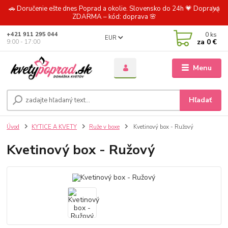
🚗 Doručenie ešte dnes Poprad a okolie. Slovensko do 24h 💗 Doprava
ZDARMA – kód: doprava 🌸
0
ks
+421 911 295 044
EUR
za
0 €
9:00 - 17:00
Menu
Hľadať
Úvod
KYTICE A KVETY
Ruže v boxe
Kvetinový box - Ružový
Kvetinový box - Ružový