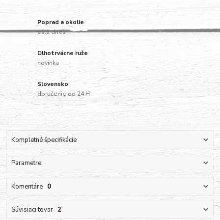
Poprad a okolie
eště dnes
Dlhotrvácne ruže
novinka
Slovensko
doručenie do 24 H
Kompletné špecifikácie
Parametre
Komentáre
0
Súvisiaci tovar
2