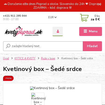
🚗 Doručenie ešte dnes Poprad a okolie. Slovensko do 24h 💗 Doprava
ZDARMA – kód: doprava 🌸
0
ks
+421 911 295 044
EUR
za
0 €
9:00 - 17:00
Menu
Hľadať
Úvod
KYTICE A KVETY
Ruže v boxe
Kvetinový box – Šedé srdce
Kvetinový box – Šedé srdce
Akcia