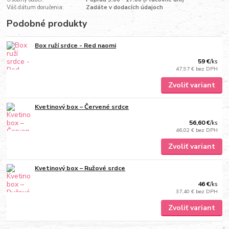
Váš dátum doručenia:
Zadáte v dodacích údajoch
Podobné produkty
Box ruží srdce - Red naomi
59 €
/
ks
47,97 €
bez DPH
Zvoliť variant
Kvetinový box – Červené srdce
56,60 €
/
ks
46,02 €
bez DPH
Zvoliť variant
Kvetinový box – Ružové srdce
46 €
/
ks
37,40 €
bez DPH
Zvoliť variant