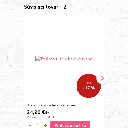
Súvisiaci tovar
2
Doprava ZA
30 €
- 17 %
Trvácna ruža v boxe červená
Kytica ružov
24,90 €
200,80 
/
ks
20,24 €
bez DPH
163,25 €
bez
Pridať do košíka