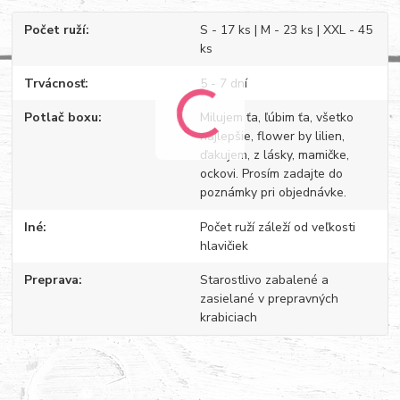
Počet ruží
S - 17 ks | M - 23 ks | XXL - 45
ks
Trvácnosť
5 - 7 dní
Potlač boxu
Milujem ťa, ľúbim ťa, všetko
najlepšie, flower by lilien,
ďakujem, z lásky, mamičke,
ockovi. Prosím zadajte do
poznámky pri objednávke.
Iné
Počet ruží záleží od veľkosti
hlavičiek
Preprava
Starostlivo zabalené a
zasielané v prepravných
krabiciach