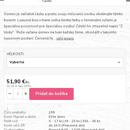
Úsmev je začiatok lásky a preto svoju milovanú osobu obdarujte týmto
boxom. Luxusný box v tvare srdca šedej farby s červenými ružami je
špeciálna pozornosť pre špeciálnu osobu! Zdobí ho zmyselný napís "Z
lásky". Ruže vyčaria úsmev na tvári každej žene, obzvlášť v takomto
luxusnom podaní. Červená fa...
celý popis
VEĽKOSTI
51,90 €
/
ks
42,20 €
bez DPH
Pridať do košíka
Číslo produktu:
109
Kuriér Poprad a okolie:
Ešte dnes
Počet ruží:
S - 17 ks | M - 23 ks | XXL - 45 ks
Kuriér celá SR:
do 24 h (Pracovné dni)
Osobný odber:
Poprad 9:00 - 17:00 (Pracovné dni)