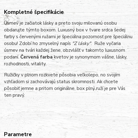
Kompletné špecifikácie
Úsmev je začiatok lásky a preto svoju milovanú osobu
obdarujte týmto boxom. Luxusný box v tvare srdca šedej
farby s červenými ružami je špeciálna pozornosť pre špeciálnu
osobu! Zdobí ho zmyselný napís
"Z lásky"
. Ruže vyčaria
úsmev na tvári každej žene, obzvlášť v takomto luxusnom
podaní.
Červená farba
kvetov je synonymom vášne, lásky,
rozhodnosti, vitality.
Ružičky v plnom rozkvete pôsobia veľkolepo, no svojím
vzhľadom si zachovávajú status skromnosti. Ak chcete
pôsobiť jemne a pritom originálne, box plný ruží je pre Vás
ten pravý.
Parametre