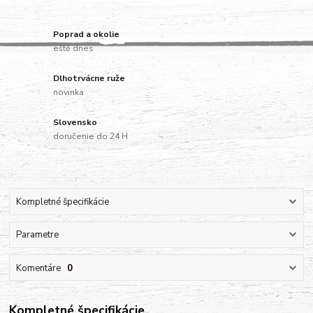
Poprad a okolie
eště dnes
Dlhotrvácne ruže
novinka
Slovensko
doručenie do 24 H
Kompletné špecifikácie
Parametre
Komentáre
0
Kompletné špecifikácie