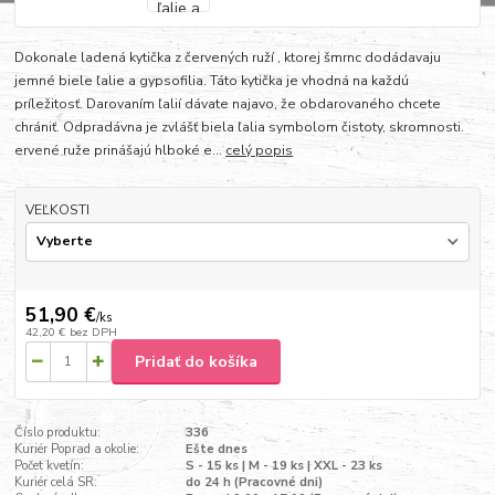
Dokonale ladená kytička z červených ruží , ktorej šmrnc dodádavaju
jemné biele ľalie a gypsofilia. Táto kytička je vhodná na každú
príležitosť. Darovaním ľalií dávate najavo, že obdarovaného chcete
chrániť. Odpradávna je zvlášť biela ľalia symbolom čistoty, skromnosti.
ervené ruže prinášajú hlboké e...
celý popis
VEĽKOSTI
51,90 €
/
ks
42,20 €
bez DPH
Pridať do košíka
Číslo produktu:
336
Kuriér Poprad a okolie:
Ešte dnes
Počet kvetín:
S - 15 ks | M - 19 ks | XXL - 23 ks
Kuriér celá SR:
do 24 h (Pracovné dni)