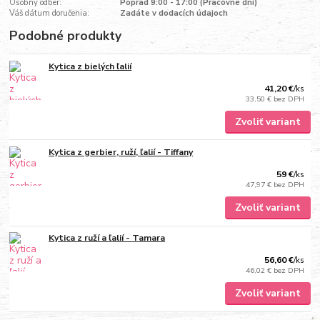
Osobný odber:
Poprad 9:00 - 17:00 (Pracovné dni)
Váš dátum doručenia:
Zadáte v dodacích údajoch
Podobné produkty
Kytica z bielých ľalií
41,20 €
/
ks
33,50 €
bez DPH
Zvoliť variant
Kytica z gerbier, ruží, ľalií - Tiffany
59 €
/
ks
47,97 €
bez DPH
Zvoliť variant
Kytica z ruží a ľalií - Tamara
56,60 €
/
ks
46,02 €
bez DPH
Zvoliť variant