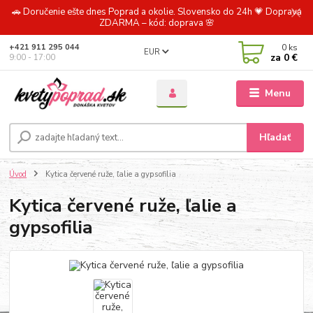
🚗 Doručenie ešte dnes Poprad a okolie. Slovensko do 24h 💗 Doprava
ZDARMA – kód: doprava 🌸
0
ks
+421 911 295 044
EUR
za
0 €
9:00 - 17:00
Menu
Hľadať
Úvod
Kytica červené ruže, ľalie a gypsofilia
Kytica červené ruže, ľalie a
gypsofilia