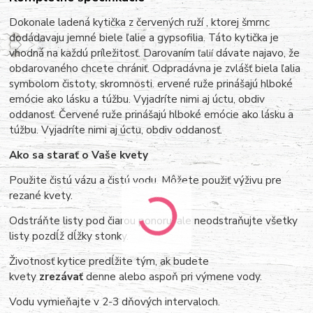
Dokonale ladená kytička z červených ruží , ktorej šmrnc
dodádavaju jemné biele ľalie a gypsofilia. Táto kytička je
vhodná na každú príležitosť. Darovaním
dávate najavo, že
ľalií
obdarovaného chcete chrániť. Odpradávna je zvlášť biela ľalia
symbolom čistoty, skromnosti. ervené ruže prinášajú hlboké
emócie ako lásku a túžbu. Vyjadríte nimi aj úctu, obdiv
oddanosť. Červené ruže prinášajú hlboké emócie ako lásku a
túžbu. Vyjadríte nimi aj úctu, obdiv oddanosť.
Ako sa starať o Vaše kvety
Použite čistú vázu a čistú vodu. Môžete použiť výživu pre
rezané kvety.
Odstráňte listy pod čiarou ponoru, ale neodstraňujte všetky
listy pozdĺž dĺžky stonky.
Životnosť kytice predĺžite tým, ak budete
kvety
zrezávať
denne alebo aspoň pri výmene vody.
Vodu vymieňajte v 2-3 dňových intervaloch.