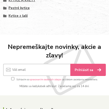
KYTICE A KVETY
Pestré kytice
Kytice z ľaľií
Nepremeškajte novinky, akcie a
zľavy!
Prihlásiť sa
Súhlasím so
spracovaním osobných údajov
za účelom zasielania newslettera.
Môžete sa kedykoľvek odhlásiť. Zasielame raz za 14 dní.