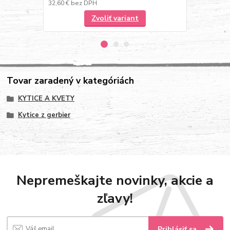
32,60 €
bez DPH
27,72 €
bez 
Zvoliť variant
Tovar zaradený v kategóriách
KYTICE A KVETY
Kytice z gerbier
Nepremeškajte novinky, akcie a
zľavy!
Prihlásiť sa