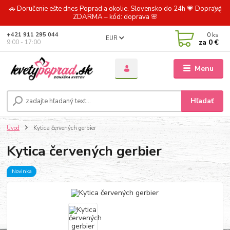
🚗 Doručenie ešte dnes Poprad a okolie. Slovensko do 24h 💗 Doprava
ZDARMA – kód: doprava 🌸
0
ks
+421 911 295 044
EUR
za
0 €
9:00 - 17:00
Menu
Hľadať
Úvod
Kytica červených gerbier
Kytica červených gerbier
Novinka