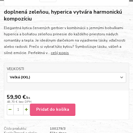
doplnená zeleňou, hyperica vytvára harmonickú
kompozíciu
Elegantná kytica červených gerbier v kombinácii s jemnými bobuľkami
hyperica a bohatou zeleňou prinesie do každého priestoru nádych
romantiky a tepla. Je ideálnym darčekom na vyjadrenie lásky, vďačnosti
alebo radosti. Prečo si vybrať túto kyticu? Symbolizuje lásku, vášeň a
silné emócie. Perfektná v...
celý popis
VEĽKOSTI
59,90 €
/
ks
48,70 €
bez DPH
Pridať do košíka
Číslo produktu:
100279/3