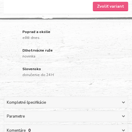
Zvoliť variant
Poprad a okolie
eště dnes
Dlhotrvácne ruže
novinka
Slovensko
doručenie do 24 H
Kompletné špecifikácie
Parametre
Komentáre
0