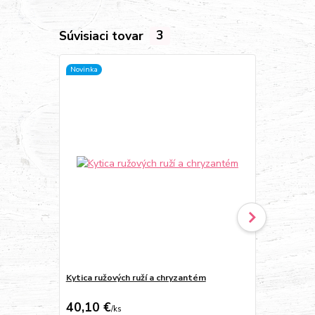
Súvisiaci tovar
3
Novinka
Kytica ružových ruží a chryzantém
Kytica ružov
chryzantém
40,10 €
34,10 €
/
ks
/
k