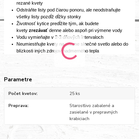
rezané kvety
Odstráňte listy pod čiarou ponoru, ale neodstraňujte
všetky listy pozdĺž dĺžky stonky
Životnosť kytice predĺžite tým, ak budete
kvety
zrezávať
denne alebo aspoň pri výmene vody
Vodu vymieňajte v 2-3 dňových intervaloch
Neumiestňujte kvety na priame slnečné svetlo alebo do
blízkosti iných zdrojov nadmerného tepla
Parametre
Počet kvetov
25 ks
Preprava
Starostlivo zabalené a
zasielané v prepravných
krabiciach