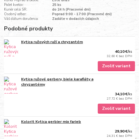
Kuriér Poprad a okolie:
Ešte dnes
Počet kvetov:
25 ks
Kuriér celá SR:
do 24 h (Pracovné dni)
Osobný odber:
Poprad 9:00 - 17:00 (Pracovné dni)
Váš dátum doručenia:
Zadáte v dodacích údajoch
Podobné produkty
Kytica ružových ruží a chryzantém
40,10 €
/
ks
32,60 €
bez DPH
Zvoliť variant
Kytica ružové gerbery, biele karafiáty a
chryzantémy
34,10 €
/
ks
27,72 €
bez DPH
Zvoliť variant
Kolorit Kytica gerbier mix farieb
29,90 €
/
ks
24,31 €
bez DPH