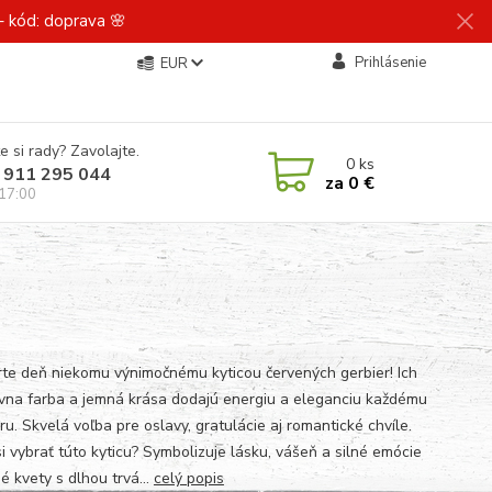
 kód: doprava 🌸
Prihlásenie
EUR
e si rady? Zavolajte.
0
ks
 911 295 044
za
0 €
 17:00
rte deň niekomu výnimočnému kyticou červených gerbier! Ich
ívna farba a jemná krása dodajú energiu a eleganciu každému
ru. Skvelá voľba pre oslavy, gratulácie aj romantické chvíle.
si vybrať túto kyticu? Symbolizuje lásku, vášeň a silné emócie
é kvety s dlhou trvá...
celý popis