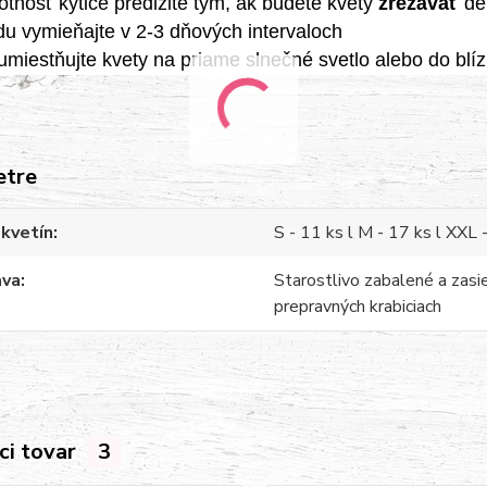
otnosť kytice predĺžite tým, ak budete kvety
zrezávať
de
u vymieňajte v 2-3 dňových intervaloch
miestňujte kvety na priame slnečné svetlo alebo do blí
etre
kvetín
S - 11 ks l M - 17 ks l XXL 
ava
Starostlivo zabalené a zasi
prepravných krabiciach
ci tovar
3