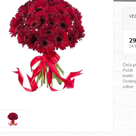
VE
29
24,
Číslo p
Počet
kvetín:
Osobn
odber: