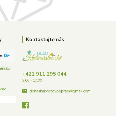
y
Kontaktujte nás
vensko
+421 911 295 044
9:00 - 17:00
prad
donaskakvetovpoprad@gmail.com