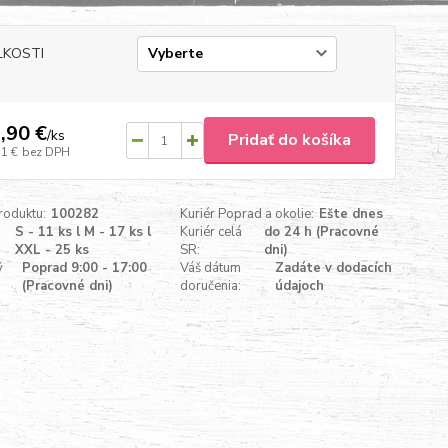
ĽKOSTI
,90 €
/
ks
Pridať do košíka
31 €
bez DPH
roduktu:
100282
Kuriér Poprad a okolie:
Ešte dnes
S - 11 ks l M - 17 ks l
Kuriér celá
do 24 h (Pracovné
XXL - 25 ks
SR:
dni)
ý
Poprad 9:00 - 17:00
Váš dátum
Zadáte v dodacích
(Pracovné dni)
doručenia:
údajoch