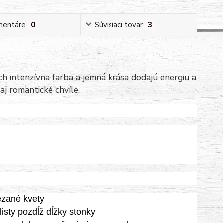
mentáre
0
Súvisiaci tovar
3
h intenzívna farba a jemná krása dodajú energiu a
aj romantické chvíle.
rezané kvety
listy pozdĺž dĺžky stonky