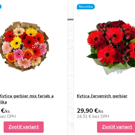
Novinka
Kytica gerbier mix farieb a
Kytica červených gerbier
lka
 €
29,90 €
/
ks
/
ks
bez DPH
24,31 €
bez DPH
Zvoliť variant
Zvoliť variant