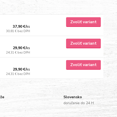
Zvoliť variant
37,90 €
/
ks
30,81 €
bez DPH
Zvoliť variant
29,90 €
/
ks
24,31 €
bez DPH
Zvoliť variant
29,90 €
/
ks
24,31 €
bez DPH
uže
Slovensko
doručenie do 24 H