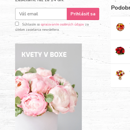
Podobn
Prihlásiť sa
Súhlasím so
spracovaním osobných údajov
za
účelom zasielania newslettera.