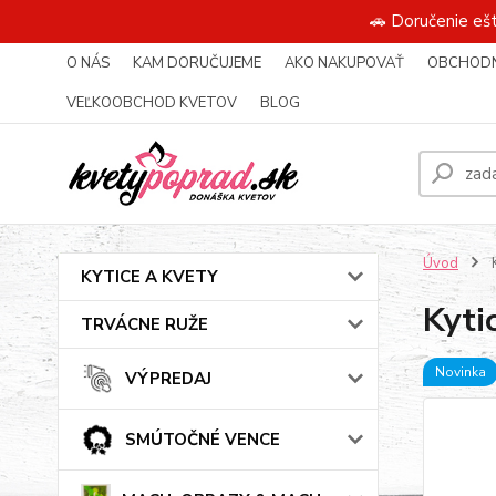
🚗 Doručenie eš
O NÁS
KAM DORUČUJEME
AKO NAKUPOVAŤ
OBCHODN
VEĽKOOBCHOD KVETOV
BLOG
Úvod
K
KYTICE A KVETY
Kyti
TRVÁCNE RUŽE
Novinka
VÝPREDAJ
SMÚTOČNÉ VENCE