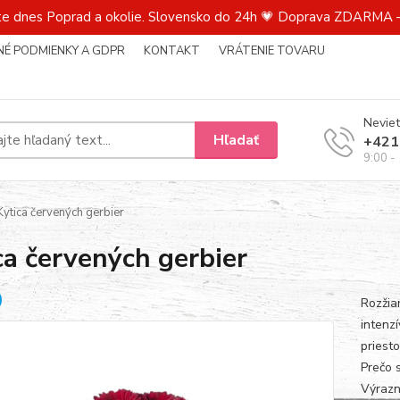
te dnes Poprad a okolie. Slovensko do 24h 💗 Doprava ZDARMA –
É PODMIENKY A GDPR
KONTAKT
VRÁTENIE TOVARU
Neviet
Hľadať
+421
9:00 -
ytica červených gerbier
ca červených gerbier
Rozžia
intenz
priesto
Prečo 
Výrazn