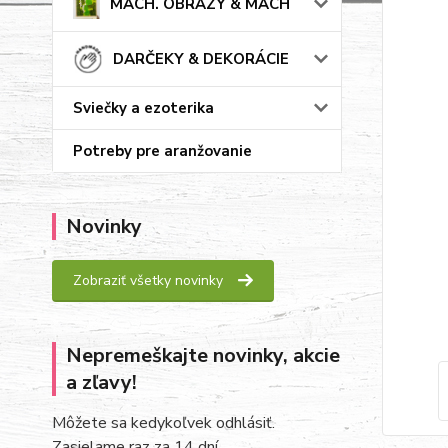
MACH. OBRAZY & MACH
DARČEKY & DEKORÁCIE
Sviečky a ezoterika
Potreby pre aranžovanie
Novinky
Zobraziť všetky novinky
Nepremeškajte novinky, akcie
a zľavy!
Môžete sa kedykoľvek odhlásiť.
Zasielame raz za 14 dní.