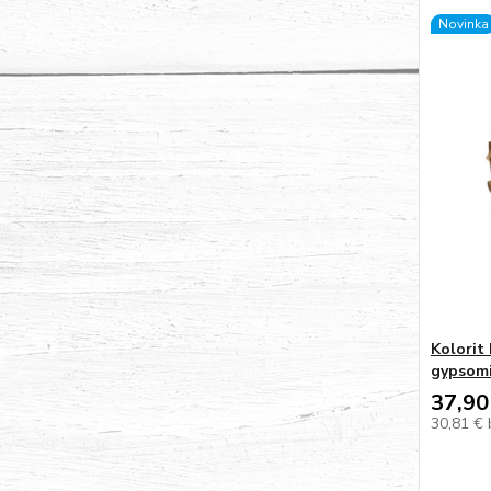
Novinka
Kolorit 
gypsomi
37,90
30,81 €