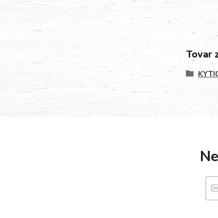
Tovar 
KYTI
Ne