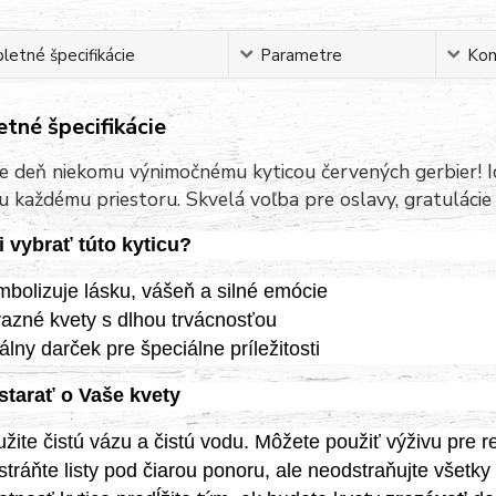
etné špecifikácie
Parametre
Ko
tné špecifikácie
e deň niekomu výnimočnému kyticou červených gerbier! Ic
u každému priestoru. Skvelá voľba pre oslavy, gratulácie 
i vybrať túto kyticu?
bolizuje lásku, vášeň a silné emócie
azné kvety s dlhou trvácnosťou
álny darček pre špeciálne príležitosti
starať o Vaše kvety
žite čistú vázu a čistú vodu. Môžete použiť výživu pre 
tráňte listy pod čiarou ponoru, ale neodstraňujte všetky 