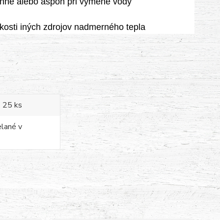
nne alebo aspoň pri výmene vody
zkosti iných zdrojov nadmerného tepla
- 25 ks
elané v