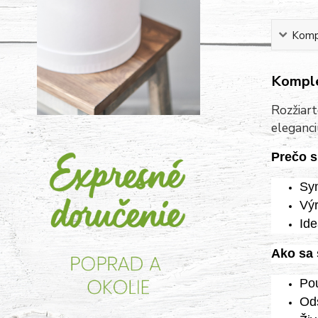
Kompl
Komple
Rozžiart
eleganci
Prečo s
Sym
Výr
Ide
Ako sa 
Pou
Ods