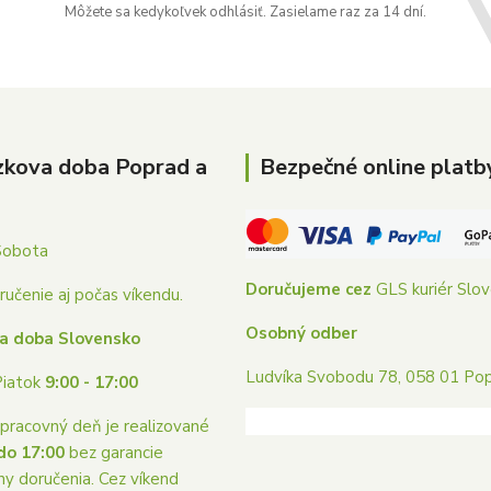
Môžete sa kedykoľvek odhlásiť. Zasielame raz za 14 dní.
zkova doba Poprad a
Bezpečné online platb
Sobota
Doručujeme cez
GLS kuriér Slo
učenie aj počas víkendu.
Osobný odber
a doba Slovensko
Ludvíka Svobodu 78, 058 01 Po
Piatok
9:00 - 17:00
pracovný deň je realizované
do 17:00
bez garancie
ny doručenia. Cez víkend