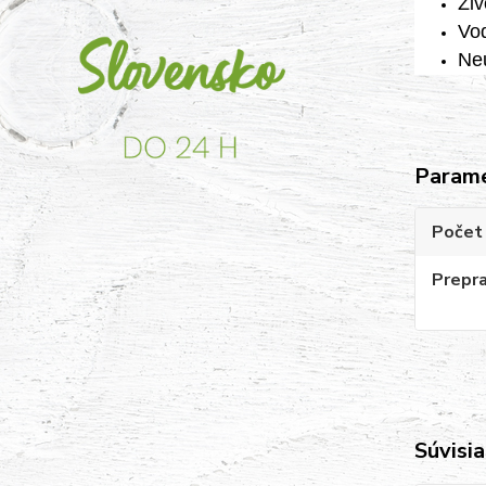
Živ
Vod
Neu
Param
Počet 
Prepr
Súvisia